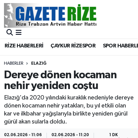
BÖLGEMİZ
Merkez Nöbetçi Eczaneler
SPOR
Merkez Hava Durumu
RİZE HABERLERİ
ÇAYKUR RİZESPOR
SPOR HABERL
Asayiş
Merkez Trafik Yoğunluk Haritası
HABERLER
ELAZIĞ
Rize Jandarma Komutanlığı
Süper Lig Puan Durumu ve Fikstür
Dereye dönen kocaman
nehir yeniden coştu
Bilim Teknoloji
Tüm Manşetler
Elazığ'da 2020 yılındaki kuraklık nedeniyle dereye
Bölge
Son Dakika Haberleri
dönen kocaman nehir yatakları, bu yıl etkili olan
kar ve ilkbahar yağışlarıyla birlikte yeniden gürül
Advertising news
Haber Arşivi
gürül akan sularla doldu.
Canlı Maç
02.06.2026 - 11:06
02.06.2026 - 11:20
1 DK