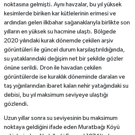
KÜLTÜR SANAT
noktasına gelmişti. Aynı havzalar, bu yıl yüksek
kesimlerde biriken kar kütlelerinin erimesi ve
MAGAZİN
ardından gelen ilkbahar sağanaklarıyla birlikte son
yılların en yüksek su hacmine ulaştı. Bölgede
Otomobil
2020 yılındaki kurak dönemde çekilen arşiv
POLİTİKA
görüntüleri ile güncel durum karşılaştırıldığında,
su yataklarındaki değişim net bir şekilde gözler
Sağlık
önüne serildi. Dron ile havadan çekilen
görüntülerde ise kuraklık döneminde daralan ve
SİYASET
taş yığınlarından ibaret kalan nehir yatağındaki su
SPOR HABERLERİ
debisi, bu yıl maksimum seviyeye ulaştığı
gözlendi.
TEKNOLOJİ
Uzun yıllar sonra su seviyesinin bu maksimum
Turizm
noktaya geldiğini ifade eden Muratbağı Köyü