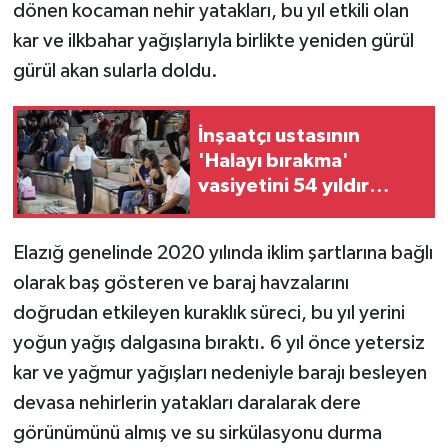
dönen kocaman nehir yatakları, bu yıl etkili olan
kar ve ilkbahar yağışlarıyla birlikte yeniden gürül
GENEL
gürül akan sularla doldu.
GÜNDEM
İnşaatçı ustasının
Güvenlik
'Halayı bırakma'
vasiyetini 54 yıldır
HABERDE İNSAN
oynayarak yaşatıyor
İNSAN
Elazığ genelinde 2020 yılında iklim şartlarına bağlı
olarak baş gösteren ve baraj havzalarını
İş Dünyası
doğrudan etkileyen kuraklık süreci, bu yıl yerini
yoğun yağış dalgasına bıraktı. 6 yıl önce yetersiz
Jandarma
kar ve yağmur yağışları nedeniyle barajı besleyen
devasa nehirlerin yatakları daralarak dere
Kadın
görünümünü almış ve su sirkülasyonu durma