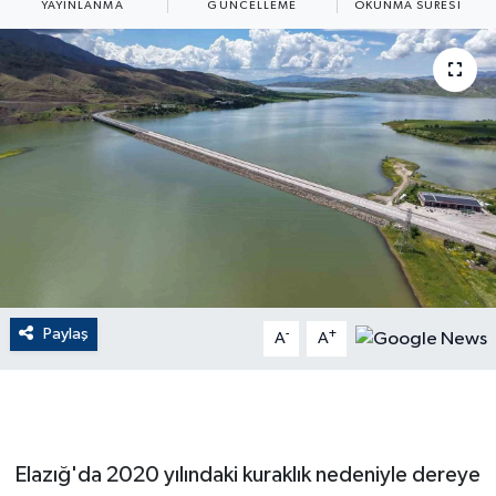
YAYINLANMA
GÜNCELLEME
OKUNMA SÜRESI
ÇEVRE
Dış Haberler
Dünya
EĞİTİM
EKONOMİ
English News
Paylaş
-
+
A
A
Finans
Flaş Haber
Elazığ'da 2020 yılındaki kuraklık nedeniyle dereye
Gayrimenkul