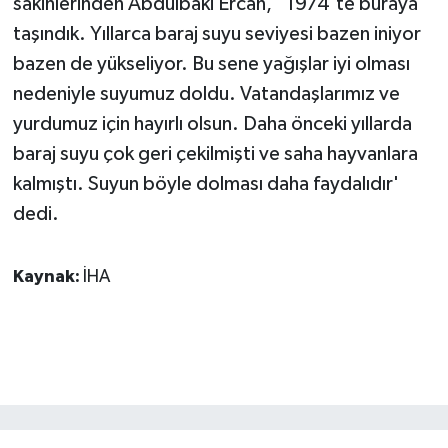
sakinlerinden Abdulbaki Ercan, ' 1974'te buraya
ÜLKE GÜNDEMİ
taşındık. Yıllarca baraj suyu seviyesi bazen iniyor
bazen de yükseliyor. Bu sene yağışlar iyi olması
YAŞAM
nedeniyle suyumuz doldu. Vatandaşlarımız ve
YEREL
yurdumuz için hayırlı olsun. Daha önceki yıllarda
baraj suyu çok geri çekilmişti ve saha hayvanlara
Yerel Haberler
kalmıştı. Suyun böyle dolması daha faydalıdır'
dedi.
Kaynak:
İHA