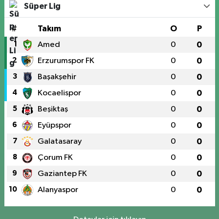
Süper Lig
#
Takım
O
P
1
Amed
0
0
2
Erzurumspor FK
0
0
3
Başakşehir
0
0
4
Kocaelispor
0
0
5
Beşiktaş
0
0
6
Eyüpspor
0
0
7
Galatasaray
0
0
8
Çorum FK
0
0
9
Gaziantep FK
0
0
10
Alanyaspor
0
0