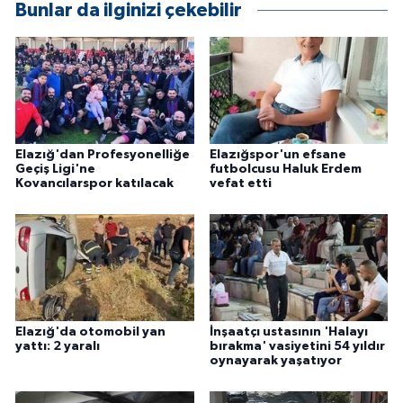
Bunlar da ilginizi çekebilir
Elazığ'dan Profesyonelliğe
Elazığspor'un efsane
Geçiş Ligi'ne
futbolcusu Haluk Erdem
Kovancılarspor katılacak
vefat etti
Elazığ'da otomobil yan
İnşaatçı ustasının 'Halayı
yattı: 2 yaralı
bırakma' vasiyetini 54 yıldır
oynayarak yaşatıyor