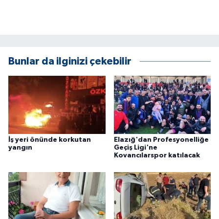
KÜLTÜR SANAT
MAGAZİN
Otomobil
Bunlar da ilginizi çekebilir
POLİTİKA
Sağlık
SİYASET
İş yeri önünde korkutan
Elazığ'dan Profesyonelliğe
yangın
Geçiş Ligi'ne
SPOR HABERLERİ
Kovancılarspor katılacak
TEKNOLOJİ
Turizm