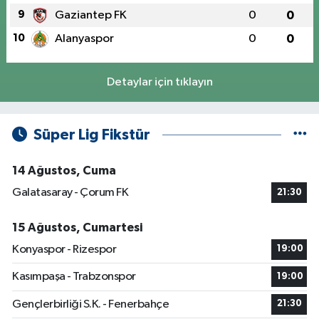
9
Gaziantep FK
0
0
10
Alanyaspor
0
0
Detaylar için tıklayın
Süper Lig Fikstür
14 Ağustos, Cuma
Galatasaray - Çorum FK
21:30
15 Ağustos, Cumartesi
Konyaspor - Rizespor
19:00
Kasımpaşa - Trabzonspor
19:00
Gençlerbirliği S.K. - Fenerbahçe
21:30