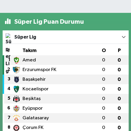
Süper Lig Puan Durumu
Süper Lig
#
Takım
O
P
1
Amed
0
0
2
Erzurumspor FK
0
0
3
Başakşehir
0
0
4
Kocaelispor
0
0
5
Beşiktaş
0
0
6
Eyüpspor
0
0
7
Galatasaray
0
0
8
Çorum FK
0
0