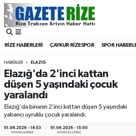
BÖLGEMİZ
Merkez Nöbetçi Eczaneler
SPOR
Merkez Hava Durumu
RİZE HABERLERİ
ÇAYKUR RİZESPOR
SPOR HABERL
Asayiş
Merkez Trafik Yoğunluk Haritası
HABERLER
ELAZIĞ
Rize Jandarma Komutanlığı
Süper Lig Puan Durumu ve Fikstür
Elazığ'da 2'inci kattan
düşen 5 yaşındaki çocuk
Bilim Teknoloji
Tüm Manşetler
yaralandı
Bölge
Son Dakika Haberleri
Elazığ'da binanın 2'inci kattan düşen 5 yaşındaki
yabancı uyruklu çocuk yaralandı.
Advertising news
Haber Arşivi
01.06.2026 - 14:53
01.06.2026 - 15:00
Canlı Maç
YAYINLANMA
GÜNCELLEME