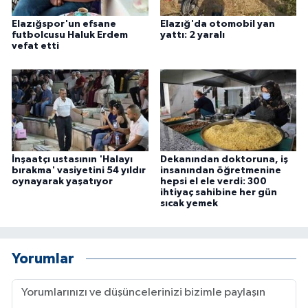
ÜLKE GÜNDEMİ
Elazığspor'un efsane
Elazığ'da otomobil yan
futbolcusu Haluk Erdem
yattı: 2 yaralı
YAŞAM
vefat etti
YEREL
Yerel Haberler
İnşaatçı ustasının 'Halayı
Dekanından doktoruna, iş
bırakma' vasiyetini 54 yıldır
insanından öğretmenine
oynayarak yaşatıyor
hepsi el ele verdi: 300
ihtiyaç sahibine her gün
sıcak yemek
Yorumlar