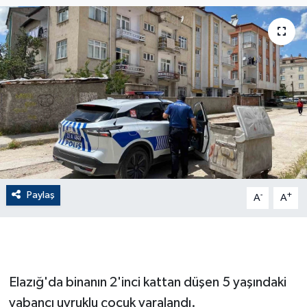
ÇEVRE
Dış Haberler
Dünya
EĞİTİM
EKONOMİ
Paylaş
-
+
A
A
English News
Finans
Flaş Haber
Elazığ'da binanın 2'inci kattan düşen 5 yaşındaki
yabancı uyruklu çocuk yaralandı.
Gayrimenkul