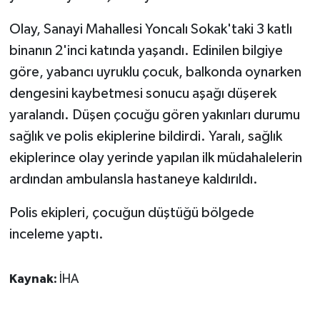
Olay, Sanayi Mahallesi Yoncalı Sokak'taki 3 katlı
GENEL
binanın 2'inci katında yaşandı. Edinilen bilgiye
GÜNDEM
göre, yabancı uyruklu çocuk, balkonda oynarken
dengesini kaybetmesi sonucu aşağı düşerek
Güvenlik
yaralandı. Düşen çocuğu gören yakınları durumu
sağlık ve polis ekiplerine bildirdi. Yaralı, sağlık
HABERDE İNSAN
ekiplerince olay yerinde yapılan ilk müdahalelerin
ardından ambulansla hastaneye kaldırıldı.
İNSAN
Polis ekipleri, çocuğun düştüğü bölgede
İş Dünyası
inceleme yaptı.
Jandarma
Kaynak:
İHA
Kadın