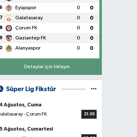
6
Eyüpspor
0
0
7
Galatasaray
0
0
8
Çorum FK
0
0
9
Gaziantep FK
0
0
0
Alanyaspor
0
0
Detaylar için tıklayın
Süper Lig Fikstür
4 Ağustos, Cuma
alatasaray - Çorum FK
21:30
5 Ağustos, Cumartesi