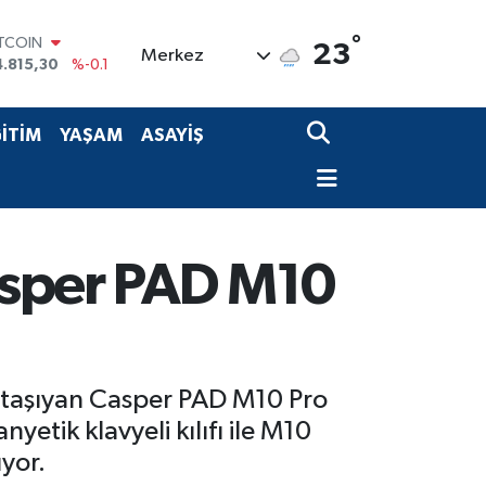
ITCOIN
4.815,30
%-0.1
°
23
Merkez
OLAR
7,7436
%0.18
URO
5,2510
%0.32
İTİM
YAŞAM
ASAYİŞ
TERLİN
4,4811
%0.38
RAM ALTIN
660.55
%0
İST100
3.779
%-14
asper PAD M10
a taşıyan Casper PAD M10 Pro
yetik klavyeli kılıfı ile M10
uyor.