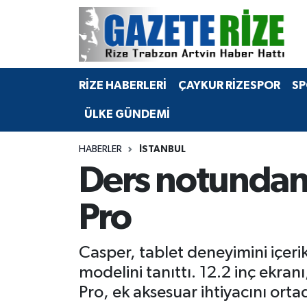
BÖLGEMİZ
Merkez Nöbetçi Eczaneler
RİZE HABERLERİ
ÇAYKUR RİZESPOR
SP
SPOR
Merkez Hava Durumu
ÜLKE GÜNDEMİ
Asayiş
Merkez Trafik Yoğunluk Haritası
HABERLER
İSTANBUL
Rize Jandarma Komutanlığı
Süper Lig Puan Durumu ve Fikstür
Ders notundan
Bilim Teknoloji
Tüm Manşetler
Pro
Bölge
Son Dakika Haberleri
Casper, tablet deneyimini içer
Advertising news
Haber Arşivi
modelini tanıttı. 12.2 inç ekranı
Pro, ek aksesuar ihtiyacını ort
Canlı Maç