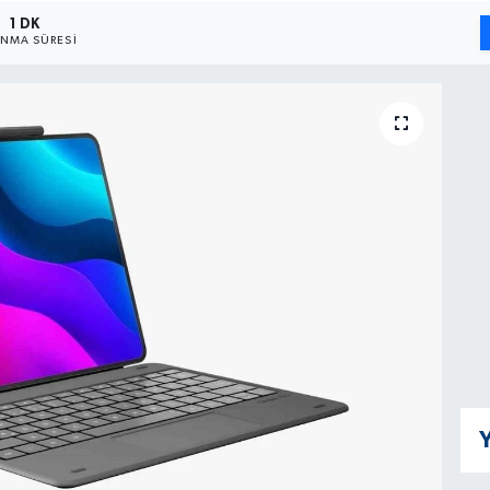
1 DK
NMA SÜRESI
Y