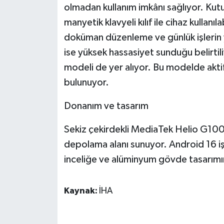
olmadan kullanım imkânı sağlıyor. Kut
ÜLKE GÜNDEMİ
manyetik klavyeli kılıf ile cihaz kullanıl
YAŞAM
doküman düzenleme ve günlük işlerin y
ise yüksek hassasiyet sunduğu belirti
YEREL
modeli de yer alıyor. Bu modelde aktif
bulunuyor.
Yerel Haberler
Donanım ve tasarım
Sekiz çekirdekli MediaTek Helio G100
depolama alanı sunuyor. Android 16 işl
inceliğe ve alüminyum gövde tasarımına
Kaynak:
İHA