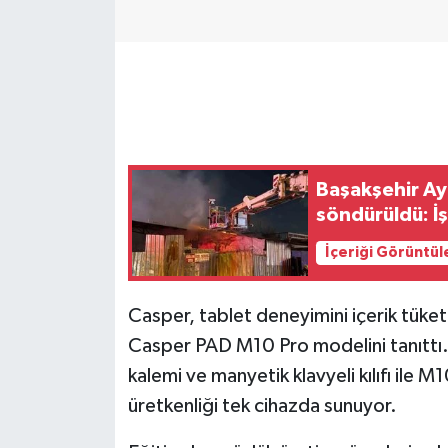
GENEL
GÜNDEM
Güvenlik
Başakşehir Ay
HABERDE İNSAN
söndürüldü: İş
İNSAN
İçeriği Görüntül
İş Dünyası
Casper, tablet deneyimini içerik tüket
Casper PAD M10 Pro modelini tanıttı. 1
Jandarma
kalemi ve manyetik klavyeli kılıfı ile M
Kadın
üretkenliği tek cihazda sunuyor.