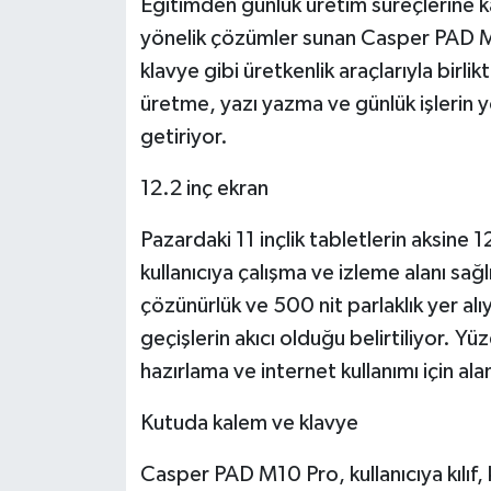
Eğitimden günlük üretim süreçlerine kada
KÜLTÜR SANAT
yönelik çözümler sunan Casper PAD M
MAGAZİN
klavye gibi üretkenlik araçlarıyla birli
üretme, yazı yazma ve günlük işlerin y
Otomobil
getiriyor.
POLİTİKA
12.2 inç ekran
Sağlık
Pazardaki 11 inçlik tabletlerin aksine
kullanıcıya çalışma ve izleme alanı 
SİYASET
çözünürlük ve 500 nit parlaklık yer alı
geçişlerin akıcı olduğu belirtiliyor. 
SPOR HABERLERİ
hazırlama ve internet kullanımı için al
TEKNOLOJİ
Kutuda kalem ve klavye
Turizm
Casper PAD M10 Pro, kullanıcıya kılıf, 