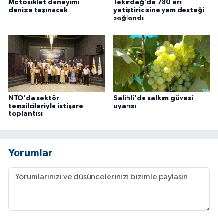
Motosiklet deneyimi
Tekirdağ'da 780 arı
denize taşınacak
yetiştiricisine yem desteği
sağlandı
NTO'da sektör
Salihli'de salkım güvesi
temsilcileriyle istişare
uyarısı
toplantısı
Yorumlar