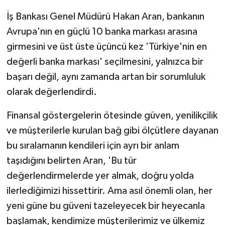
KÜLTÜR SANAT
İş Bankası Genel Müdürü Hakan Aran, bankanın
MAGAZİN
Avrupa'nın en güçlü 10 banka markası arasına
girmesini ve üst üste üçüncü kez 'Türkiye'nin en
Otomobil
değerli banka markası' seçilmesini, yalnızca bir
başarı değil, aynı zamanda artan bir sorumluluk
POLİTİKA
olarak değerlendirdi.
Sağlık
Finansal göstergelerin ötesinde güven, yenilikçilik
ve müşterilerle kurulan bağ gibi ölçütlere dayanan
SİYASET
bu sıralamanın kendileri için ayrı bir anlam
SPOR HABERLERİ
taşıdığını belirten Aran, 'Bu tür
değerlendirmelerde yer almak, doğru yolda
TEKNOLOJİ
ilerlediğimizi hissettirir. Ama asıl önemli olan, her
yeni güne bu güveni tazeleyecek bir heyecanla
Turizm
başlamak, kendimize müşterilerimiz ve ülkemiz