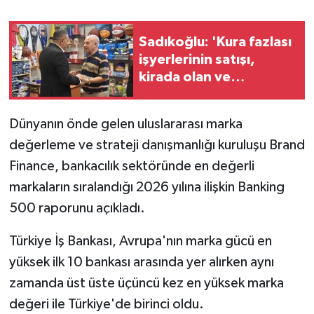
GENEL
Sadıkoğlu: 'Kura fazlası
işyerlerinin satışı,
GÜNDEM
kirada olan ve
konteynerde mücadele
Güvenlik
eden işletmelere
Dünyanın önde gelen uluslararası marka
olmalı'
HABERDE İNSAN
değerleme ve strateji danışmanlığı kuruluşu Brand
Finance, bankacılık sektöründe en değerli
İNSAN
markaların sıralandığı 2026 yılına ilişkin Banking
500 raporunu açıkladı.
İş Dünyası
Türkiye İş Bankası, Avrupa'nın marka gücü en
Jandarma
yüksek ilk 10 bankası arasında yer alırken aynı
zamanda üst üste üçüncü kez en yüksek marka
Kadın
değeri ile Türkiye'de birinci oldu.