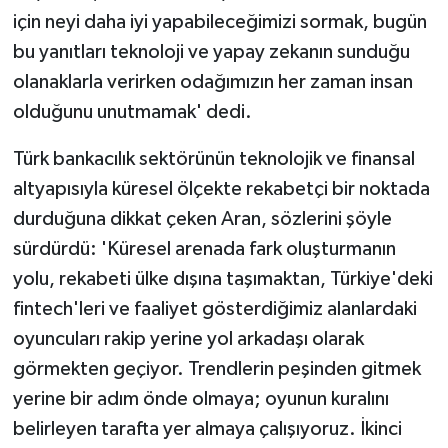
ÜLKE GÜNDEMİ
için neyi daha iyi yapabileceğimizi sormak, bugün
bu yanıtları teknoloji ve yapay zekanın sunduğu
YAŞAM
olanaklarla verirken odağımızın her zaman insan
olduğunu unutmamak' dedi.
YEREL
Türk bankacılık sektörünün teknolojik ve finansal
Yerel Haberler
altyapısıyla küresel ölçekte rekabetçi bir noktada
durduğuna dikkat çeken Aran, sözlerini şöyle
sürdürdü: 'Küresel arenada fark oluşturmanın
yolu, rekabeti ülke dışına taşımaktan, Türkiye'deki
fintech'leri ve faaliyet gösterdiğimiz alanlardaki
oyuncuları rakip yerine yol arkadaşı olarak
görmekten geçiyor. Trendlerin peşinden gitmek
yerine bir adım önde olmaya; oyunun kuralını
belirleyen tarafta yer almaya çalışıyoruz. İkinci