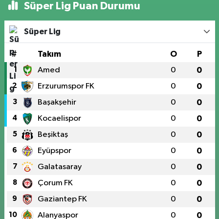
Süper Lig Puan Durumu
Süper Lig
#
Takım
O
P
1
Amed
0
0
2
Erzurumspor FK
0
0
3
Başakşehir
0
0
4
Kocaelispor
0
0
5
Beşiktaş
0
0
6
Eyüpspor
0
0
7
Galatasaray
0
0
8
Çorum FK
0
0
9
Gaziantep FK
0
0
10
Alanyaspor
0
0