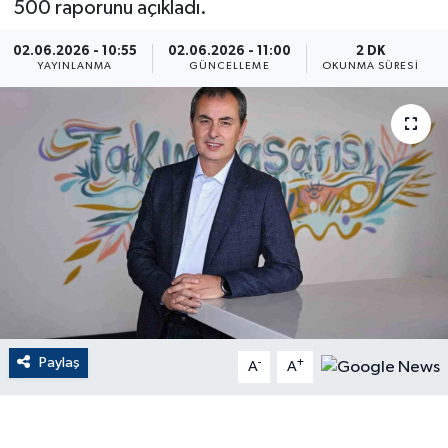
500 raporunu açıkladı.
ÇEVRE
02.06.2026 - 10:55
02.06.2026 - 11:00
2 DK
YAYINLANMA
GÜNCELLEME
OKUNMA SÜRESI
Dış Haberler
Dünya
EĞİTİM
EKONOMİ
English News
Finans
Paylaş
-
+
A
A
Flaş Haber
Gayrimenkul