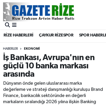
BÖLGEMİZ
Merkez Nöbetçi Eczaneler
SPOR
Merkez Hava Durumu
RİZE HABERLERİ
ÇAYKUR RİZESPOR
SPOR HABERL
Asayiş
Merkez Trafik Yoğunluk Haritası
HABERLER
EKONOMİ
Rize Jandarma Komutanlığı
Süper Lig Puan Durumu ve Fikstür
İş Bankası, Avrupa'nın en
güçlü 10 banka markası
Bilim Teknoloji
Tüm Manşetler
arasında
Bölge
Son Dakika Haberleri
Dünyanın önde gelen uluslararası marka
değerleme ve strateji danışmanlığı kuruluşu Brand
Advertising news
Haber Arşivi
Finance, bankacılık sektöründe en değerli
markaların sıralandığı 2026 yılına ilişkin Banking
Canlı Maç