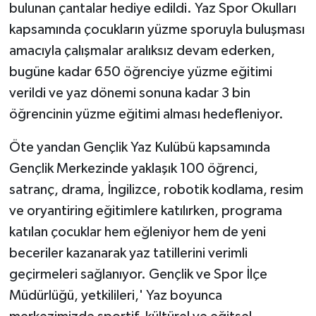
KÜLTÜR SANAT
bulunan çantalar hediye edildi. Yaz Spor Okulları
kapsamında çocukların yüzme sporuyla buluşması
MAGAZİN
amacıyla çalışmalar aralıksız devam ederken,
bugüne kadar 650 öğrenciye yüzme eğitimi
Otomobil
verildi ve yaz dönemi sonuna kadar 3 bin
POLİTİKA
öğrencinin yüzme eğitimi alması hedefleniyor.
Öte yandan Gençlik Yaz Kulübü kapsamında
Sağlık
Gençlik Merkezinde yaklaşık 100 öğrenci,
SİYASET
satranç, drama, İngilizce, robotik kodlama, resim
ve oryantiring eğitimlere katılırken, programa
SPOR HABERLERİ
katılan çocuklar hem eğleniyor hem de yeni
beceriler kazanarak yaz tatillerini verimli
TEKNOLOJİ
geçirmeleri sağlanıyor. Gençlik ve Spor İlçe
Turizm
Müdürlüğü, yetkilileri,' Yaz boyunca