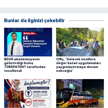
Bunlar da ilginizi çekebilir
BEUN akademisyenin
Oflu, 'Gelecek nesillere
geliştirdiği buluş
değer katan uygulamaları
TÜRKPATENT tarafından
yaygınlaştırmaya devam
tescillendi
edeceğiz'