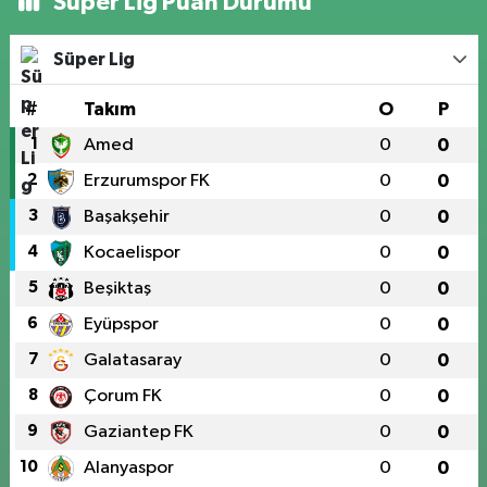
Süper Lig Puan Durumu
Süper Lig
#
Takım
O
P
1
Amed
0
0
2
Erzurumspor FK
0
0
3
Başakşehir
0
0
4
Kocaelispor
0
0
5
Beşiktaş
0
0
6
Eyüpspor
0
0
7
Galatasaray
0
0
8
Çorum FK
0
0
9
Gaziantep FK
0
0
10
Alanyaspor
0
0