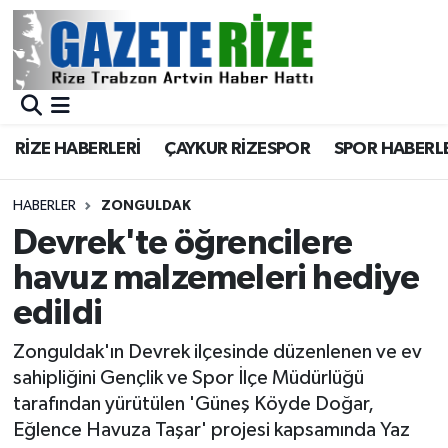
BÖLGEMİZ
Merkez Nöbetçi Eczaneler
SPOR
Merkez Hava Durumu
RİZE HABERLERİ
ÇAYKUR RİZESPOR
SPOR HABERL
Asayiş
Merkez Trafik Yoğunluk Haritası
HABERLER
ZONGULDAK
Rize Jandarma Komutanlığı
Süper Lig Puan Durumu ve Fikstür
Devrek'te öğrencilere
havuz malzemeleri hediye
Bilim Teknoloji
Tüm Manşetler
edildi
Bölge
Son Dakika Haberleri
Zonguldak'ın Devrek ilçesinde düzenlenen ve ev
sahipliğini Gençlik ve Spor İlçe Müdürlüğü
Advertising news
Haber Arşivi
tarafından yürütülen 'Güneş Köyde Doğar,
Eğlence Havuza Taşar' projesi kapsamında Yaz
Canlı Maç