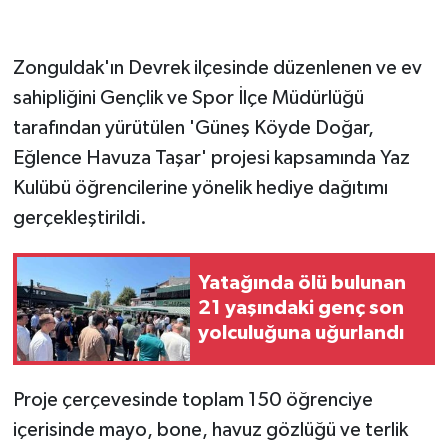
GENEL
Zonguldak'ın Devrek ilçesinde düzenlenen ve ev
sahipliğini Gençlik ve Spor İlçe Müdürlüğü
GÜNDEM
tarafından yürütülen 'Güneş Köyde Doğar,
Güvenlik
Eğlence Havuza Taşar' projesi kapsamında Yaz
Kulübü öğrencilerine yönelik hediye dağıtımı
HABERDE İNSAN
gerçekleştirildi.
İNSAN
Yatağında ölü bulunan
İş Dünyası
21 yaşındaki genç son
yolculuğuna uğurlandı
Jandarma
Proje çerçevesinde toplam 150 öğrenciye
Kadın
içerisinde mayo, bone, havuz gözlüğü ve terlik