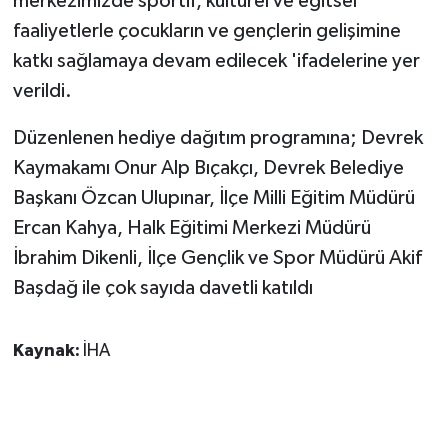
merkezimizde sportif, kültürel ve eğitsel
ÜLKE GÜNDEMİ
faaliyetlerle çocukların ve gençlerin gelişimine
katkı sağlamaya devam edilecek 'ifadelerine yer
YAŞAM
verildi.
YEREL
Düzenlenen hediye dağıtım programına; Devrek
Kaymakamı Onur Alp Bıçakçı, Devrek Belediye
Yerel Haberler
Başkanı Özcan Ulupınar, İlçe Milli Eğitim Müdürü
Ercan Kahya, Halk Eğitimi Merkezi Müdürü
İbrahim Dikenli, İlçe Gençlik ve Spor Müdürü Akif
Başdağ ile çok sayıda davetli katıldı
Kaynak:
İHA