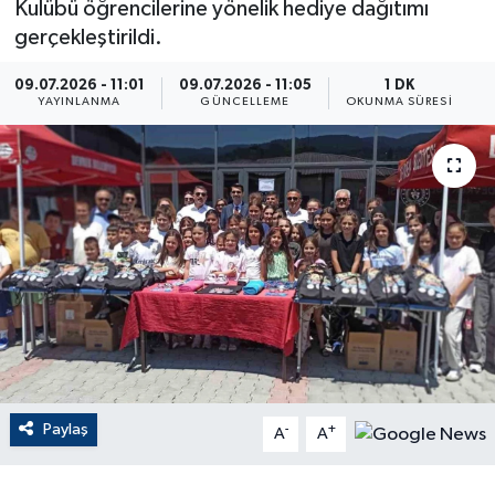
Kulübü öğrencilerine yönelik hediye dağıtımı
gerçekleştirildi.
ÇEVRE
09.07.2026 - 11:01
09.07.2026 - 11:05
1 DK
Dış Haberler
YAYINLANMA
GÜNCELLEME
OKUNMA SÜRESI
Dünya
EĞİTİM
EKONOMİ
English News
Finans
Paylaş
-
+
Flaş Haber
A
A
Gayrimenkul