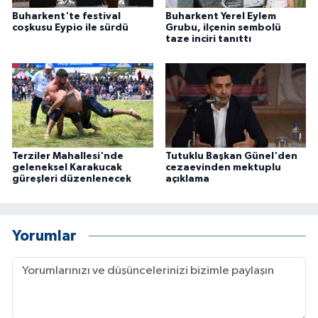
Buharkent'te festival
Buharkent Yerel Eylem
coşkusu Eypio ile sürdü
Grubu, ilçenin sembolü
taze inciri tanıttı
Terziler Mahallesi'nde
Tutuklu Başkan Günel'den
geleneksel Karakucak
cezaevinden mektuplu
güreşleri düzenlenecek
açıklama
Yorumlar