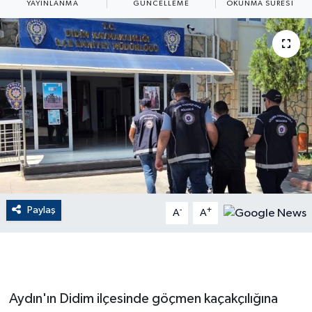
YAYINLANMA
GÜNCELLEME
OKUNMA SÜRESI
ÇEVRE
Dış Haberler
Dünya
EĞİTİM
EKONOMİ
English News
Paylaş
-
+
A
A
Finans
Flaş Haber
Aydın'ın Didim ilçesinde göçmen kaçakçılığına
Gayrimenkul