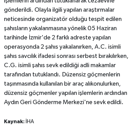
işlemlerin ardından tutuklanarak cezaevine
KÜLTÜR SANAT
gönderildi. Olayla ilgili yapılan araştırmalar
MAGAZİN
neticesinde organizatör olduğu tespit edilen
şahısların yakalanmasına yönelik 05 Haziran
Otomobil
tarihinde İzmir'de 2 farklı adreste yapılan
operasyonda 2 şahıs yakalanırken, A.C. isimli
POLİTİKA
şahıs savcılık ifadesi sonrası serbest bırakılırken,
C.G. isimli şahıs sevk edildiği adli makamlar
Sağlık
tarafından tutuklandı. Düzensiz göçmenlerin
SİYASET
taşınmasında kullanılan bir araç alıkonulurken,
düzensiz göçmenler yapılan işlemlerin ardından
SPOR HABERLERİ
Aydın Geri Gönderme Merkezi'ne sevk edildi.
TEKNOLOJİ
Kaynak:
İHA
Turizm