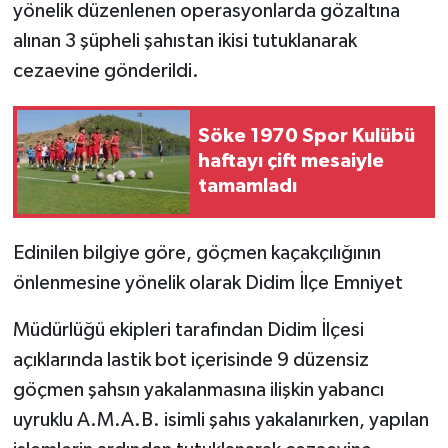
yönelik düzenlenen operasyonlarda gözaltına
alınan 3 şüpheli şahıstan ikisi tutuklanarak
GENEL
cezaevine gönderildi.
GÜNDEM
Söke 1970 Spor Kulübü
Güvenlik
haftayı çift mesaiyle
tamamladı
HABERDE İNSAN
İNSAN
Edinilen bilgiye göre, göçmen kaçakçılığının
önlenmesine yönelik olarak Didim İlçe Emniyet
İş Dünyası
Müdürlüğü ekipleri tarafından Didim İlçesi
Jandarma
açıklarında lastik bot içerisinde 9 düzensiz
göçmen şahsın yakalanmasına ilişkin yabancı
Kadın
uyruklu A.M.A.B. isimli şahıs yakalanırken, yapılan