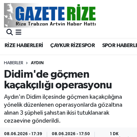
BÖLGEMİZ
Merkez Nöbetçi Eczaneler
SPOR
Merkez Hava Durumu
RİZE HABERLERİ
ÇAYKUR RİZESPOR
SPOR HABERL
Asayiş
Merkez Trafik Yoğunluk Haritası
HABERLER
AYDIN
Rize Jandarma Komutanlığı
Süper Lig Puan Durumu ve Fikstür
Didim'de göçmen
kaçakçılığı operasyonu
Bilim Teknoloji
Tüm Manşetler
Aydın'ın Didim ilçesinde göçmen kaçakçılığına
Bölge
Son Dakika Haberleri
yönelik düzenlenen operasyonlarda gözaltına
alınan 3 şüpheli şahıstan ikisi tutuklanarak
Advertising news
Haber Arşivi
cezaevine gönderildi.
Canlı Maç
08.06.2026 - 17:39
08.06.2026 - 17:50
1 DK