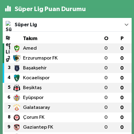
Süper Lig Puan Durumu
Süper Lig
#
Takım
O
P
1
Amed
0
0
2
Erzurumspor FK
0
0
3
Başakşehir
0
0
4
Kocaelispor
0
0
5
Beşiktaş
0
0
6
Eyüpspor
0
0
7
Galatasaray
0
0
8
Çorum FK
0
0
9
Gaziantep FK
0
0