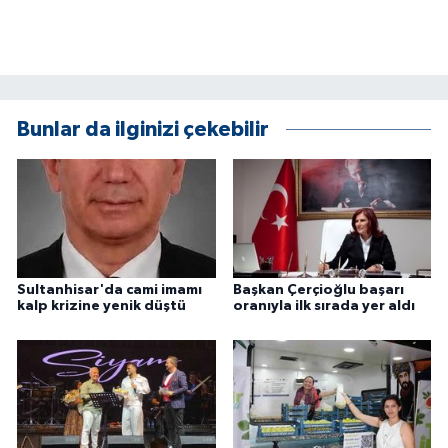
ÜLKE GÜNDEMİ
YAŞAM
YEREL
Bunlar da ilginizi çekebilir
Yerel Haberler
Sultanhisar'da cami imamı
Başkan Çerçioğlu başarı
kalp krizine yenik düştü
oranıyla ilk sırada yer aldı