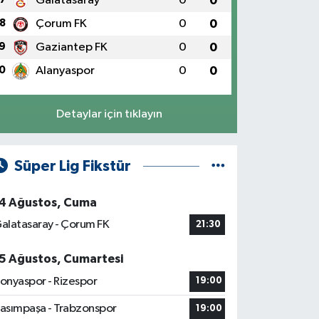
Galatasaray
0
0
8
Çorum FK
0
0
9
Gaziantep FK
0
0
0
Alanyaspor
0
0
Detaylar için tıklayın
Süper Lig Fikstür
4 Ağustos, Cuma
alatasaray - Çorum FK
21:30
5 Ağustos, Cumartesi
onyaspor - Rizespor
19:00
asımpaşa - Trabzonspor
19:00