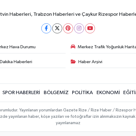
rtvin Haberleri, Trabzon Haberleri ve Çaykur Rizespor Haberl
rkez Hava Durumu
Merkez Trafik Yoğunluk Harita
Dakika Haberleri
Haber Arşivi
SPOR HABERLERİ
BÖLGEMİZ
POLİTİKA
EKONOMİ
EĞİT
 sorumludur. Yayınlanan yorumlardan Gazete Rize / Rize Haber / Rizespor H
temizde yayınlanan haber, köşe yazıları ve fotoğraflar izin alınmaksızın kayn
yayınlanamaz