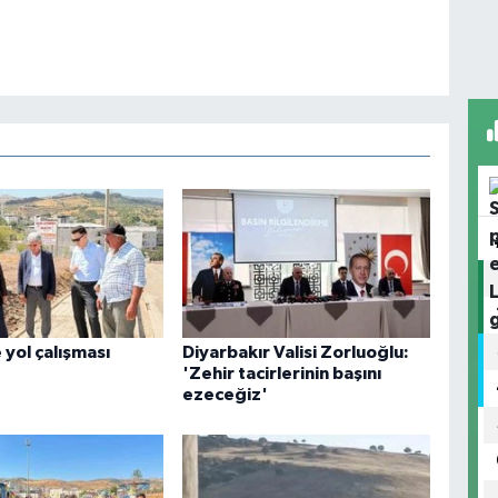
yol çalışması
Diyarbakır Valisi Zorluoğlu:
'Zehir tacirlerinin başını
ezeceğiz'