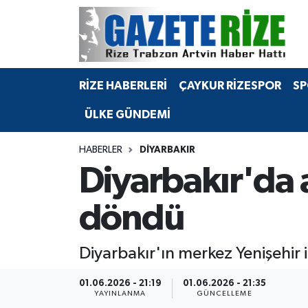
BÖLGEMİZ
Merkez Nöbetçi Eczaneler
RİZE HABERLERİ
ÇAYKUR RİZESPOR
SP
SPOR
Merkez Hava Durumu
ÜLKE GÜNDEMİ
Asayiş
Merkez Trafik Yoğunluk Haritası
HABERLER
DIYARBAKIR
Rize Jandarma Komutanlığı
Süper Lig Puan Durumu ve Fikstür
Diyarbakır'da 
Bilim Teknoloji
Tüm Manşetler
döndü
Bölge
Son Dakika Haberleri
Diyarbakır'ın merkez Yenişehir 
Advertising news
Haber Arşivi
01.06.2026 - 21:19
01.06.2026 - 21:35
YAYINLANMA
GÜNCELLEME
Canlı Maç