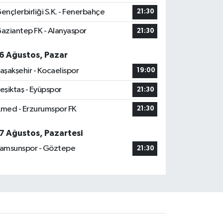
ençlerbirliği S.K. - Fenerbahçe
21:30
aziantep FK - Alanyaspor
21:30
6 Ağustos, Pazar
aşakşehir - Kocaelispor
19:00
eşiktaş - Eyüpspor
21:30
med - Erzurumspor FK
21:30
7 Ağustos, Pazartesi
amsunspor - Göztepe
21:30