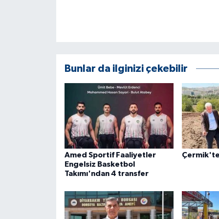
KÜLTÜR SANAT
MAGAZİN
Otomobil
Bunlar da ilginizi çekebilir
POLİTİKA
Sağlık
SİYASET
SPOR HABERLERİ
Amed Sportif Faaliyetler
Çermik'te 
Engelsiz Basketbol
Takımı'ndan 4 transfer
TEKNOLOJİ
Turizm