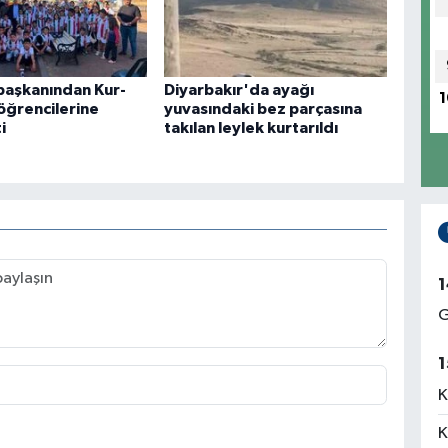
başkanından Kur-
Diyarbakır'da ayağı
1
öğrencilerine
yuvasındaki bez parçasına
i
takılan leylek kurtarıldı
1
G
1
K
K