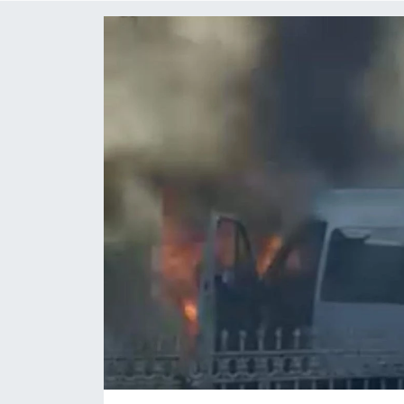
ÇEVRE
Dış Haberler
Dünya
EĞİTİM
EKONOMİ
English News
Finans
Flaş Haber
Gayrimenkul