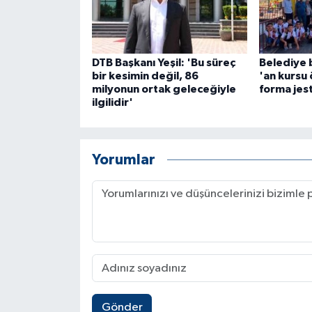
ÜLKE GÜNDEMİ
YAŞAM
DTB Başkanı Yeşil: 'Bu süreç
Belediye 
bir kesimin değil, 86
'an kursu 
YEREL
milyonun ortak geleceğiyle
forma jest
ilgilidir'
Yerel Haberler
Yorumlar
Gönder