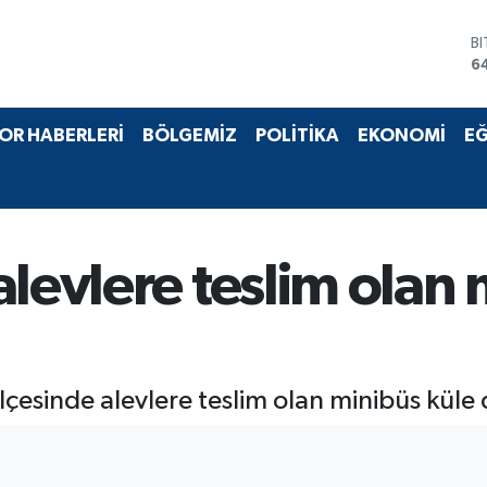
B
6
D
4
E
OR HABERLERİ
BÖLGEMİZ
POLİTİKA
EKONOMİ
EĞ
5
S
6
G
6
B
alevlere teslim olan 
1
ilçesinde alevlere teslim olan minibüs küle