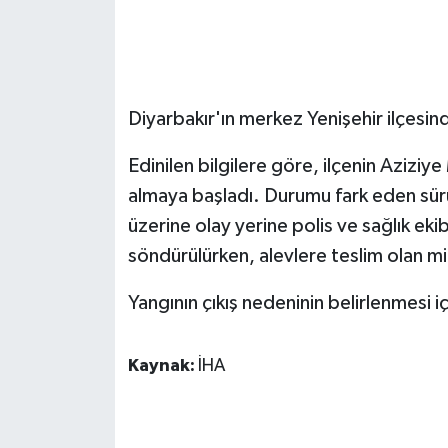
GENEL
GÜNDEM
Diyarbakır'ın merkez Yenişehir ilçesin
Güvenlik
Edinilen bilgilere göre, ilçenin Aziziy
almaya başladı. Durumu fark eden sürü
HABERDE İNSAN
üzerine olay yerine polis ve sağlık ekib
İNSAN
söndürülürken, alevlere teslim olan mi
İş Dünyası
Yangının çıkış nedeninin belirlenmesi iç
Jandarma
Kaynak:
İHA
Kadın