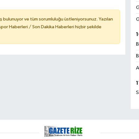
G
ş bulunuyor ve tüm sorumluluğu üstleniyorsunuz. Yazılan
G
or Haberleri / Son Dakika Haberleri hiçbir şekilde
1
B
B
A
1
S