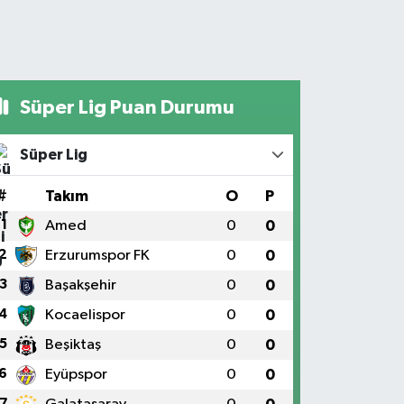
Süper Lig Puan Durumu
Süper Lig
#
Takım
O
P
1
Amed
0
0
2
Erzurumspor FK
0
0
3
Başakşehir
0
0
4
Kocaelispor
0
0
5
Beşiktaş
0
0
6
Eyüpspor
0
0
7