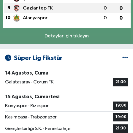
9
Gaziantep FK
0
0
10
Alanyaspor
0
0
Detaylar için tıklayın
Süper Lig Fikstür
14 Ağustos, Cuma
Galatasaray - Çorum FK
21:30
15 Ağustos, Cumartesi
Konyaspor - Rizespor
19:00
Kasımpaşa - Trabzonspor
19:00
Gençlerbirliği S.K. - Fenerbahçe
21:30