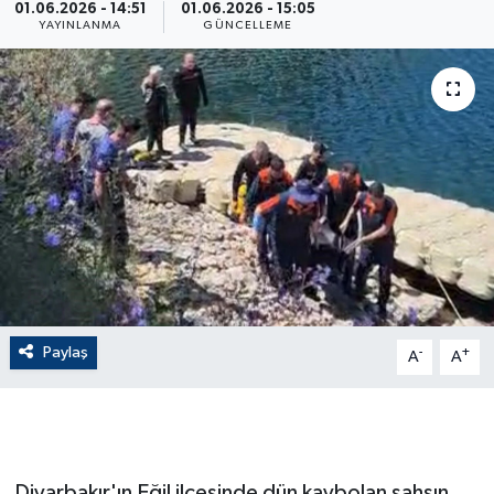
01.06.2026 - 14:51
01.06.2026 - 15:05
YAYINLANMA
GÜNCELLEME
ÇEVRE
Dış Haberler
Dünya
EĞİTİM
EKONOMİ
English News
Paylaş
-
+
A
A
Finans
Flaş Haber
Gayrimenkul
Diyarbakır'ın Eğil ilçesinde dün kaybolan şahsın