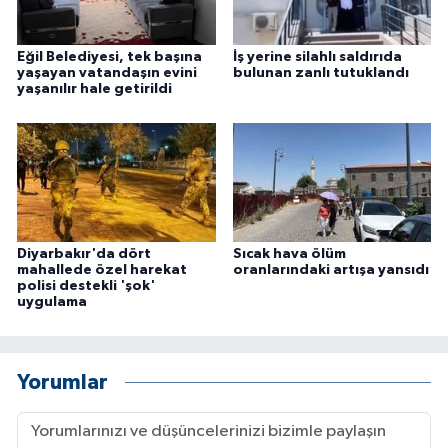
ÜLKE GÜNDEMİ
Eğil Belediyesi, tek başına
İş yerine silahlı saldırıda
YAŞAM
yaşayan vatandaşın evini
bulunan zanlı tutuklandı
yaşanılır hale getirildi
YEREL
Yerel Haberler
Diyarbakır'da dört
Sıcak hava ölüm
mahallede özel harekat
oranlarındaki artışa yansıdı
polisi destekli 'şok'
uygulama
Yorumlar