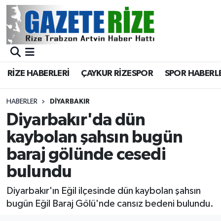
BÖLGEMİZ
Merkez Nöbetçi Eczaneler
SPOR
Merkez Hava Durumu
RİZE HABERLERİ
ÇAYKUR RİZESPOR
SPOR HABERL
Asayiş
Merkez Trafik Yoğunluk Haritası
HABERLER
DIYARBAKIR
Rize Jandarma Komutanlığı
Süper Lig Puan Durumu ve Fikstür
Diyarbakır'da dün
kaybolan şahsın bugün
Bilim Teknoloji
Tüm Manşetler
baraj gölünde cesedi
Bölge
Son Dakika Haberleri
bulundu
Advertising news
Haber Arşivi
Diyarbakır'ın Eğil ilçesinde dün kaybolan şahsın
bugün Eğil Baraj Gölü'nde cansız bedeni bulundu.
Canlı Maç