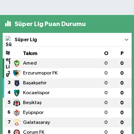
Süper Lig Puan Durumu
Süper Lig
#
Takım
O
P
1
Amed
0
0
2
Erzurumspor FK
0
0
3
Başakşehir
0
0
4
Kocaelispor
0
0
5
Beşiktaş
0
0
6
Eyüpspor
0
0
7
Galatasaray
0
0
8
Çorum FK
0
0