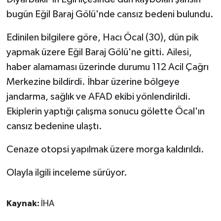
bugün Eğil Baraj Gölü'nde cansız bedeni bulundu.
GENEL
Edinilen bilgilere göre, Hacı Öcal (30), dün pik
GÜNDEM
yapmak üzere Eğil Baraj Gölü'ne gitti. Ailesi,
haber alamaması üzerinde durumu 112 Acil Çağrı
Güvenlik
Merkezine bildirdi. İhbar üzerine bölgeye
jandarma, sağlık ve AFAD ekibi yönlendirildi.
HABERDE İNSAN
Ekiplerin yaptığı çalışma sonucu gölette Öcal'ın
İNSAN
cansız bedenine ulaştı.
Cenaze otopsi yapılmak üzere morga kaldırıldı.
İş Dünyası
Olayla ilgili inceleme sürüyor.
Jandarma
Kadın
Kaynak:
İHA