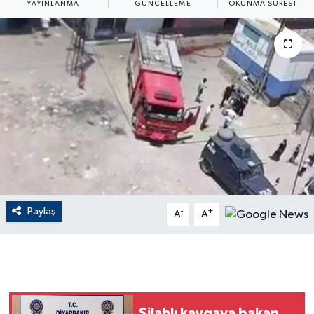
YAYINLANMA
GÜNCELLEME
OKUNMA SÜRESI
ÇEVRE
Dış Haberler
Dünya
EĞİTİM
EKONOMİ
English News
Paylaş
-
+
A
A
Finans
Flaş Haber
Gayrimenkul
Silahlı kavgaya bakan