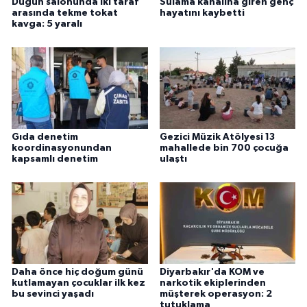
Düğün salonunda iki taraf
Sulama kanalına giren genç
ÜLKE GÜNDEMİ
arasında tekme tokat
hayatını kaybetti
kavga: 5 yaralı
YAŞAM
YEREL
Yerel Haberler
Gıda denetim
Gezici Müzik Atölyesi 13
koordinasyonundan
mahallede bin 700 çocuğa
kapsamlı denetim
ulaştı
Daha önce hiç doğum günü
Diyarbakır'da KOM ve
kutlamayan çocuklar ilk kez
narkotik ekiplerinden
bu sevinci yaşadı
müşterek operasyon: 2
tutuklama