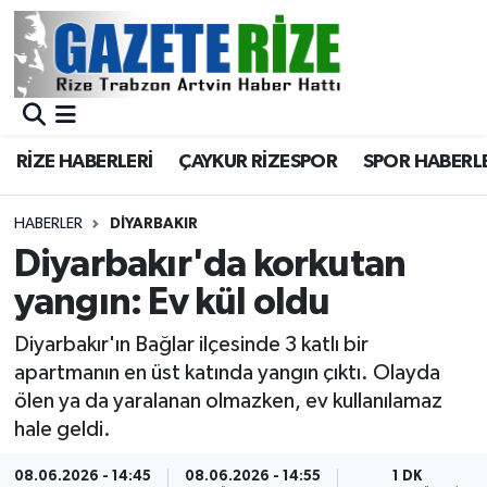
BÖLGEMİZ
Merkez Nöbetçi Eczaneler
SPOR
Merkez Hava Durumu
RİZE HABERLERİ
ÇAYKUR RİZESPOR
SPOR HABERL
Asayiş
Merkez Trafik Yoğunluk Haritası
HABERLER
DIYARBAKIR
Rize Jandarma Komutanlığı
Süper Lig Puan Durumu ve Fikstür
Diyarbakır'da korkutan
yangın: Ev kül oldu
Bilim Teknoloji
Tüm Manşetler
Diyarbakır'ın Bağlar ilçesinde 3 katlı bir
Bölge
Son Dakika Haberleri
apartmanın en üst katında yangın çıktı. Olayda
ölen ya da yaralanan olmazken, ev kullanılamaz
Advertising news
Haber Arşivi
hale geldi.
Canlı Maç
08.06.2026 - 14:45
08.06.2026 - 14:55
1 DK