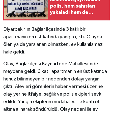
polis, hem şahısları
GENEL
yakaladı hem de
silahları ele geçirdi
GÜNDEM
Diyarbakır'ın Bağlar ilçesinde 3 katlı bir
apartmanın en üst katında yangın çıktı. Olayda
Güvenlik
ölen ya da yaralanan olmazken, ev kullanılamaz
HABERDE İNSAN
hale geldi.
İNSAN
Olay, Bağlar ilçesi Kaynartepe Mahallesi'nde
meydana geldi. 3 katlı apartmanın en üst katında
İş Dünyası
henüz bilinmeyen bir nedenden dolayı yangın
çıktı. Alevleri görenlerin haber vermesi üzerine
Jandarma
olay yerine itfaiye, sağlık ve polis ekipleri sevk
edildi. Yangın ekiplerin müdahalesi ile kontrol
Kadın
altına alınarak söndürüldü. Olay nedeni ile ev