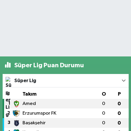
Süper Lig Puan Durumu
Süper Lig
#
Takım
O
P
1
Amed
0
0
2
Erzurumspor FK
0
0
3
Başakşehir
0
0