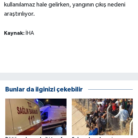
KÜLTÜR SANAT
kullanılamaz hale gelirken, yangının çıkış nedeni
araştırılıyor.
MAGAZİN
Kaynak:
İHA
Otomobil
POLİTİKA
Sağlık
SİYASET
Bunlar da ilginizi çekebilir
SPOR HABERLERİ
TEKNOLOJİ
Turizm