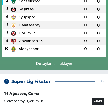
4
Kocaelispor
0
0
5
Beşiktaş
0
0
6
Eyüpspor
0
0
7
Galatasaray
0
0
8
Çorum FK
0
0
9
Gaziantep FK
0
0
10
Alanyaspor
0
0
Detaylar için tıklayın
Süper Lig Fikstür
14 Ağustos, Cuma
Galatasaray - Çorum FK
21:30