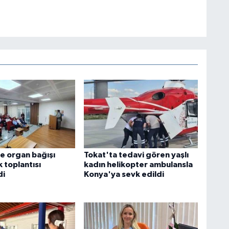
e organ bağışı
Tokat'ta tedavi gören yaşlı
k toplantısı
kadın helikopter ambulansla
di
Konya'ya sevk edildi