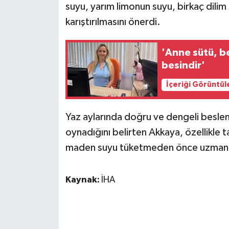
suyu, yarım limonun suyu, birkaç dilim 
ÜLKE GÜNDEMİ
karıştırılmasını önerdi.
YAŞAM
'Anne sütü, be
YEREL
besindir'
İçeriği Görüntül
Yerel Haberler
Yaz aylarında doğru ve dengeli besle
oynadığını belirten Akkaya, özellikle t
maden suyu tüketmeden önce uzman gör
Kaynak:
İHA