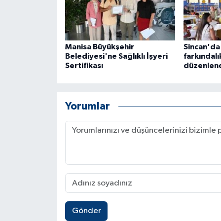
Manisa Büyükşehir
Sincan'da
Belediyesi'ne Sağlıklı İşyeri
farkındalı
Sertifikası
düzenlen
Yorumlar
Gönder