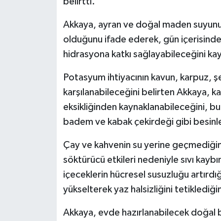
belirtti.
KÜLTÜR SANAT
Akkaya, ayran ve doğal maden suyunun
MAGAZİN
olduğunu ifade ederek, gün içerisinde
Otomobil
hidrasyona katkı sağlayabileceğini ka
Potasyum ihtiyacının kavun, karpuz, şe
POLİTİKA
karşılanabileceğini belirten Akkaya, k
Sağlık
eksikliğinden kaynaklanabileceğini, bu 
badem ve kabak çekirdeği gibi besinle
SİYASET
Çay ve kahvenin su yerine geçmediğine
SPOR HABERLERİ
söktürücü etkileri nedeniyle sıvı kaybını
içeceklerin hücresel susuzluğu artırdığın
TEKNOLOJİ
yükselterek yaz halsizliğini tetiklediğin
Turizm
Akkaya, evde hazırlanabilecek doğal bi