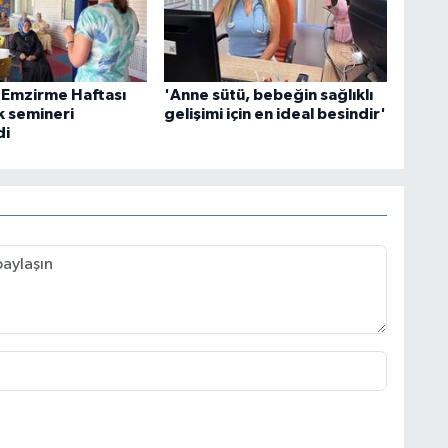
 Emzirme Haftası
'Anne sütü, bebeğin sağlıklı
k semineri
gelişimi için en ideal besindir'
di