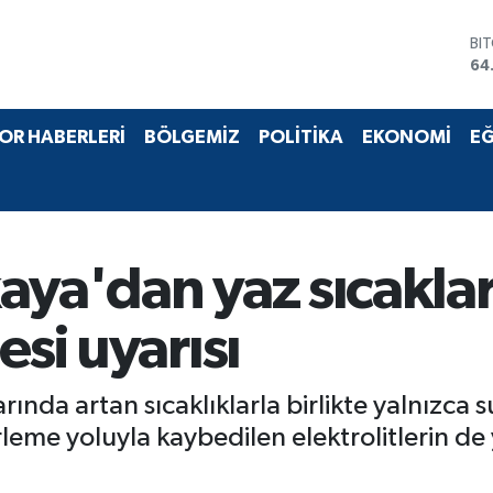
BI
64
DO
47
EU
55
OR HABERLERİ
BÖLGEMİZ
POLİTİKA
EKONOMİ
EĞ
ST
64
GR
65
Bİ
13
aya'dan yaz sıcaklar
esi uyarısı
ında artan sıcaklıklarla birlikte yalnızca s
rleme yoluyla kaybedilen elektrolitlerin de