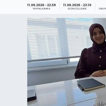
11.06.2026 - 22:59
11.06.2026 - 23:10
ÇEVRE
YAYINLANMA
GÜNCELLEME
OKUN
Dış Haberler
Dünya
EĞİTİM
EKONOMİ
English News
Finans
Flaş Haber
Gayrimenkul