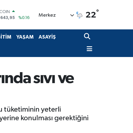
TCOIN
.643,95
%0.16
°
22
LAR
Merkez
,6704
%0
RO
,0406
%-0.08
İTİM
YAŞAM
ASAYİŞ
ERLİN
,2143
%0
AM ALTIN
00.87
%0.12
ST100
.799
%70
ında sıvı ve
u tüketiminin yeterli
 yerine konulması gerektiğini