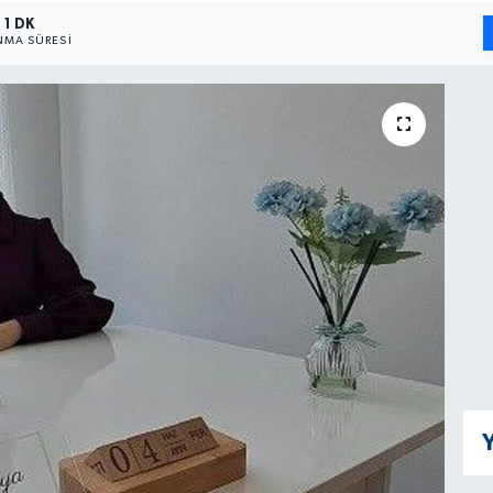
1 DK
MA SÜRESI
Y