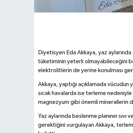
GENEL
GÜNDEM
Güvenlik
Diyetisyen Eda Akkaya, yaz aylarında ar
HABERDE İNSAN
tüketiminin yeterli olmayabileceğini b
elektrolitlerin de yerine konulması gere
İNSAN
Akkaya, yaptığı açıklamada vücudun y
İş Dünyası
sıcak havalarda ise terleme nedeniyle
magnezyum gibi önemli minerallerin de
Jandarma
Yaz aylarında beslenme planının sıvı v
Kadın
gerektiğini vurgulayan Akkaya, terleme