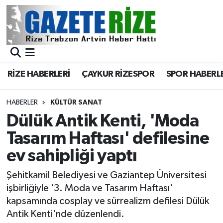
BÖLGEMİZ
Merkez Nöbetçi Eczaneler
SPOR
Merkez Hava Durumu
RİZE HABERLERİ
ÇAYKUR RİZESPOR
SPOR HABERL
Asayiş
Merkez Trafik Yoğunluk Haritası
HABERLER
KÜLTÜR SANAT
Rize Jandarma Komutanlığı
Süper Lig Puan Durumu ve Fikstür
Dülük Antik Kenti, 'Moda
Tasarım Haftası' defilesine
Bilim Teknoloji
Tüm Manşetler
ev sahipliği yaptı
Bölge
Son Dakika Haberleri
Şehitkamil Belediyesi ve Gaziantep Üniversitesi
işbirliğiyle '3. Moda ve Tasarım Haftası'
Advertising news
Haber Arşivi
kapsamında cosplay ve sürrealizm defilesi Dülük
Antik Kenti'nde düzenlendi.
Canlı Maç