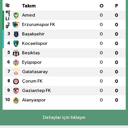
#
Takım
O
P
1
Amed
0
0
2
Erzurumspor FK
0
0
3
Başakşehir
0
0
4
Kocaelispor
0
0
5
Beşiktaş
0
0
6
Eyüpspor
0
0
7
Galatasaray
0
0
8
Çorum FK
0
0
9
Gaziantep FK
0
0
10
Alanyaspor
0
0
Detaylar için tıklayın