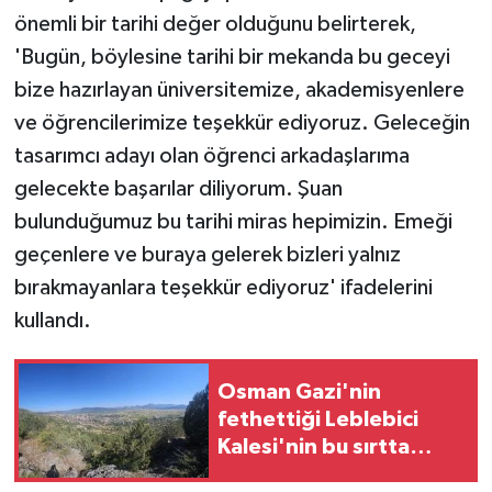
KÜLTÜR SANAT
önemli bir tarihi değer olduğunu belirterek,
'Bugün, böylesine tarihi bir mekanda bu geceyi
MAGAZİN
bize hazırlayan üniversitemize, akademisyenlere
Otomobil
ve öğrencilerimize teşekkür ediyoruz. Geleceğin
tasarımcı adayı olan öğrenci arkadaşlarıma
POLİTİKA
gelecekte başarılar diliyorum. Şuan
bulunduğumuz bu tarihi miras hepimizin. Emeği
Sağlık
geçenlere ve buraya gelerek bizleri yalnız
bırakmayanlara teşekkür ediyoruz' ifadelerini
SİYASET
kullandı.
SPOR HABERLERİ
Osman Gazi'nin
TEKNOLOJİ
fethettiği Leblebici
Kalesi'nin bu sırtta
Turizm
olduğu tahmin ediliyor