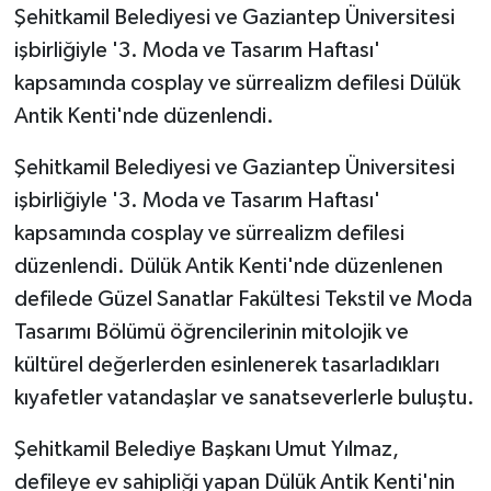
Şehitkamil Belediyesi ve Gaziantep Üniversitesi
işbirliğiyle '3. Moda ve Tasarım Haftası'
GENEL
kapsamında cosplay ve sürrealizm defilesi Dülük
GÜNDEM
Antik Kenti'nde düzenlendi.
Güvenlik
Şehitkamil Belediyesi ve Gaziantep Üniversitesi
işbirliğiyle '3. Moda ve Tasarım Haftası'
HABERDE İNSAN
kapsamında cosplay ve sürrealizm defilesi
düzenlendi. Dülük Antik Kenti'nde düzenlenen
İNSAN
defilede Güzel Sanatlar Fakültesi Tekstil ve Moda
Tasarımı Bölümü öğrencilerinin mitolojik ve
İş Dünyası
kültürel değerlerden esinlenerek tasarladıkları
Jandarma
kıyafetler vatandaşlar ve sanatseverlerle buluştu.
Kadın
Şehitkamil Belediye Başkanı Umut Yılmaz,
defileye ev sahipliği yapan Dülük Antik Kenti'nin