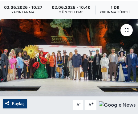
02.06.2026 - 10:27
02.06.2026 - 10:40
1 DK
ÇEVRE
YAYINLANMA
GÜNCELLEME
OKUNMA SÜRESI
Dış Haberler
Dünya
EĞİTİM
EKONOMİ
English News
Paylaş
-
+
Finans
A
A
Flaş Haber
Gayrimenkul