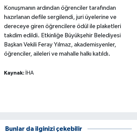
ÜLKE GÜNDEMİ
Konuşmanın ardından öğrenciler tarafından
hazırlanan defile sergilendi, juri üyelerine ve
YAŞAM
dereceye giren öğrencilere ödül ile plaketleri
takdim edildi. Etkinliğe Büyükşehir Belediyesi
YEREL
Başkan Vekili Feray Yılmaz, akademisyenler,
Yerel Haberler
öğrenciler, aileleri ve mahalle halkı katıldı.
Kaynak:
İHA
Bunlar da ilginizi çekebilir