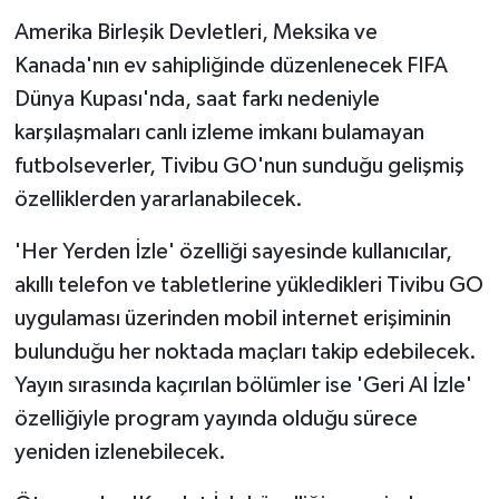
KÜLTÜR SANAT
Amerika Birleşik Devletleri, Meksika ve
Kanada'nın ev sahipliğinde düzenlenecek FIFA
MAGAZİN
Dünya Kupası'nda, saat farkı nedeniyle
Otomobil
karşılaşmaları canlı izleme imkanı bulamayan
futbolseverler, Tivibu GO'nun sunduğu gelişmiş
POLİTİKA
özelliklerden yararlanabilecek.
Sağlık
'Her Yerden İzle' özelliği sayesinde kullanıcılar,
akıllı telefon ve tabletlerine yükledikleri Tivibu GO
SİYASET
uygulaması üzerinden mobil internet erişiminin
SPOR HABERLERİ
bulunduğu her noktada maçları takip edebilecek.
Yayın sırasında kaçırılan bölümler ise 'Geri Al İzle'
TEKNOLOJİ
özelliğiyle program yayında olduğu sürece
yeniden izlenebilecek.
Turizm