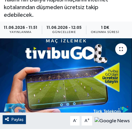
kotalarından düşmeden ücretsiz takip
ÇEVRE
edebilecek.
Dış Haberler
11.06.2026 - 11:51
11.06.2026 - 12:05
1 DK
YAYINLANMA
GÜNCELLEME
OKUNMA SÜRESI
Dünya
EĞİTİM
EKONOMİ
English News
Finans
Flaş Haber
Paylaş
-
+
A
A
Gayrimenkul