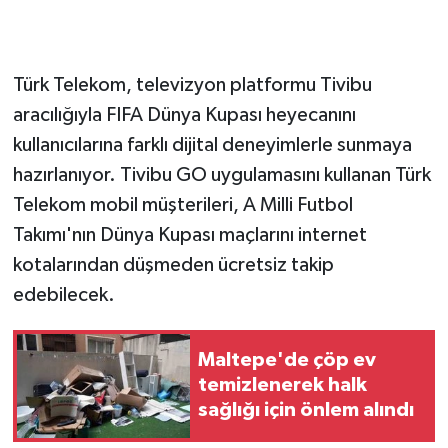
GENEL
Türk Telekom, televizyon platformu Tivibu
GÜNDEM
aracılığıyla FIFA Dünya Kupası heyecanını
kullanıcılarına farklı dijital deneyimlerle sunmaya
Güvenlik
hazırlanıyor. Tivibu GO uygulamasını kullanan Türk
HABERDE İNSAN
Telekom mobil müşterileri, A Milli Futbol
Takımı'nın Dünya Kupası maçlarını internet
İNSAN
kotalarından düşmeden ücretsiz takip
edebilecek.
İş Dünyası
Jandarma
Maltepe'de çöp ev
temizlenerek halk
Kadın
sağlığı için önlem alındı