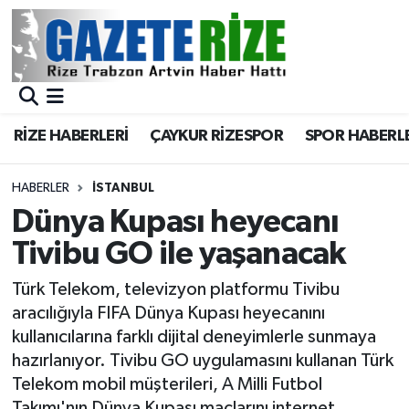
BÖLGEMİZ
Merkez Nöbetçi Eczaneler
SPOR
Merkez Hava Durumu
RİZE HABERLERİ
ÇAYKUR RİZESPOR
SPOR HABERL
Asayiş
Merkez Trafik Yoğunluk Haritası
HABERLER
İSTANBUL
Rize Jandarma Komutanlığı
Süper Lig Puan Durumu ve Fikstür
Dünya Kupası heyecanı
Tivibu GO ile yaşanacak
Bilim Teknoloji
Tüm Manşetler
Türk Telekom, televizyon platformu Tivibu
Bölge
Son Dakika Haberleri
aracılığıyla FIFA Dünya Kupası heyecanını
kullanıcılarına farklı dijital deneyimlerle sunmaya
Advertising news
Haber Arşivi
hazırlanıyor. Tivibu GO uygulamasını kullanan Türk
Telekom mobil müşterileri, A Milli Futbol
Canlı Maç
Takımı'nın Dünya Kupası maçlarını internet