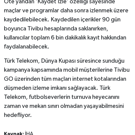
Öte yandan 'Kaydet İzle' özelliği sayesinde
ÜLKE GÜNDEMİ
maçlar ve programlar daha sonra izlenmek üzere
kaydedilebilecek. Kaydedilen içerikler 90 gün
YAŞAM
boyunca Tivibu hesaplarında saklanırken,
YEREL
kullanıcılar toplam 6 bin dakikalık kayıt hakkından
faydalanabilecek.
Yerel Haberler
Türk Telekom, Dünya Kupası süresince sunduğu
kampanya kapsamında mobil müşterilerine Tivibu
GO üzerinden tüm maçları internet kotalarından
düşmeden izleme imkanı sağlayacak. Türk
Telekom, futbolseverlerin turnuva heyecanını
zaman ve mekan sınırı olmadan yaşayabilmesini
hedefliyor.
Kaynak:
İHA