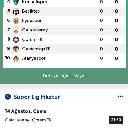
4
Kocaelispor
0
0
5
Beşiktaş
0
0
6
Eyüpspor
0
0
7
Galatasaray
0
0
8
Çorum FK
0
0
9
Gaziantep FK
0
0
10
Alanyaspor
0
0
Detaylar için tıklayın
Süper Lig Fikstür
14 Ağustos, Cuma
Galatasaray - Çorum FK
21:30