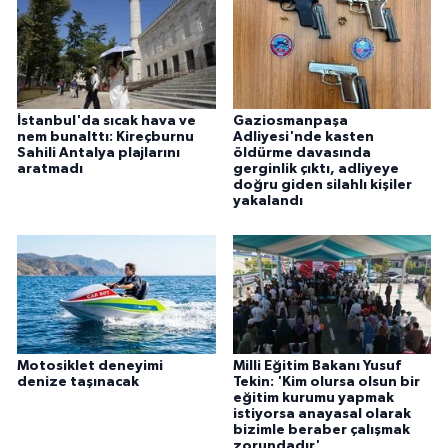
İstanbul'da sıcak hava ve
Gaziosmanpaşa
nem bunalttı: Kireçburnu
Adliyesi'nde kasten
Sahili Antalya plajlarını
öldürme davasında
aratmadı
gerginlik çıktı, adliyeye
doğru giden silahlı kişiler
yakalandı
Motosiklet deneyimi
Milli Eğitim Bakanı Yusuf
denize taşınacak
Tekin: 'Kim olursa olsun bir
eğitim kurumu yapmak
istiyorsa anayasal olarak
bizimle beraber çalışmak
zorundadır'