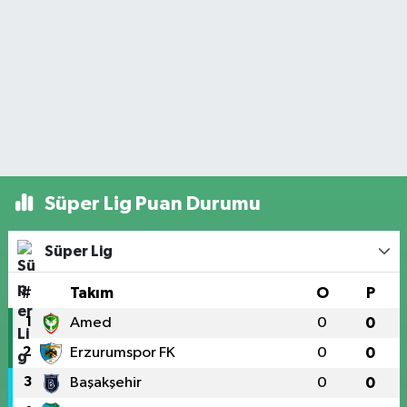
Süper Lig Puan Durumu
Süper Lig
#
Takım
O
P
1
Amed
0
0
2
Erzurumspor FK
0
0
3
Başakşehir
0
0