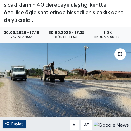
sıcaklıklarının 40 dereceye ulaştığı kentte
ÇEVRE
özellikle öğle saatlerinde hissedilen sıcaklık daha
da yükseldi.
Dış Haberler
30.06.2026 - 17:19
30.06.2026 - 17:35
1 DK
YAYINLANMA
GÜNCELLEME
OKUNMA SÜRESI
Dünya
EĞİTİM
EKONOMİ
English News
Finans
Flaş Haber
Paylaş
-
+
A
A
Gayrimenkul