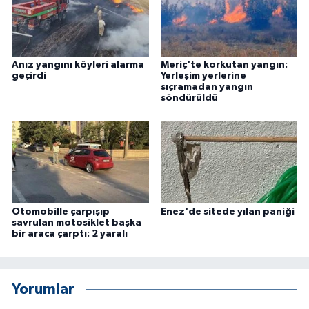
Anız yangını köyleri alarma
Meriç'te korkutan yangın:
geçirdi
Yerleşim yerlerine
sıçramadan yangın
söndürüldü
Otomobille çarpışıp
Enez'de sitede yılan paniği
savrulan motosiklet başka
bir araca çarptı: 2 yaralı
Yorumlar