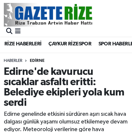
BÖLGEMİZ
Merkez Nöbetçi Eczaneler
SPOR
Merkez Hava Durumu
RİZE HABERLERİ
ÇAYKUR RİZESPOR
SPOR HABERL
Asayiş
Merkez Trafik Yoğunluk Haritası
HABERLER
EDIRNE
Rize Jandarma Komutanlığı
Süper Lig Puan Durumu ve Fikstür
Edirne'de kavurucu
sıcaklar asfaltı eritti:
Bilim Teknoloji
Tüm Manşetler
Belediye ekipleri yola kum
Bölge
Son Dakika Haberleri
serdi
Advertising news
Haber Arşivi
Edirne genelinde etkisini sürdüren aşırı sıcak hava
dalgası günlük yaşamı olumsuz etkilemeye devam
Canlı Maç
ediyor. Meteoroloji verilerine göre hava