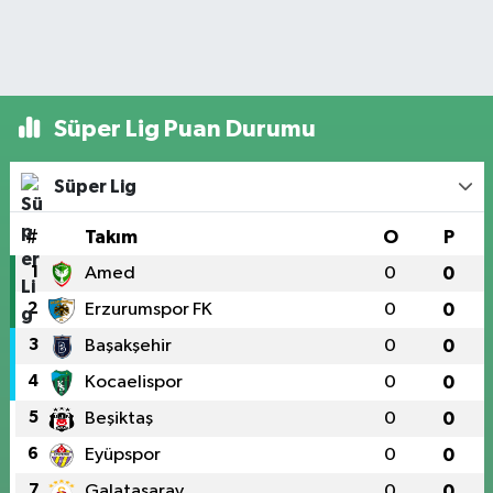
Süper Lig Puan Durumu
Süper Lig
#
Takım
O
P
1
Amed
0
0
2
Erzurumspor FK
0
0
3
Başakşehir
0
0
4
Kocaelispor
0
0
5
Beşiktaş
0
0
6
Eyüpspor
0
0
7
Galatasaray
0
0