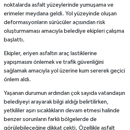
KÜLTÜR SANAT
noktalarda asfalt yüzeylerinde yumuşama ve
erimeler meydana geldi. Yol yüzeyinde oluşan
MAGAZİN
deformasyonların sürücüler açısından risk
oluşturmaması amacıyla belediye ekipleri çalışma
Otomobil
başlattı.
POLİTİKA
Ekipler, eriyen asfaltın araç lastiklerine
Sağlık
yapışmasını önlemek ve trafik güvenliğini
sağlamak amacıyla yol üzerine kum sererek geçici
SİYASET
önlem aldı.
SPOR HABERLERİ
Yaşanan durumun ardından çok sayıda vatandaşın
belediyeyi arayarak bilgi aldığı belirtilirken,
TEKNOLOJİ
yetkililer aşırı sıcaklıkların devam etmesi halinde
benzer sorunların farklı bölgelerde de
Turizm
görülebileceğine dikkat çekti. Özellikle asfalt