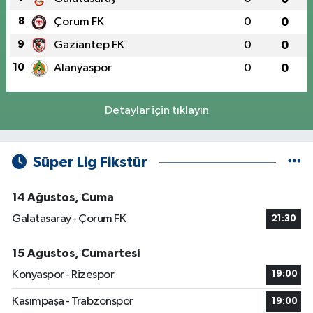
8
Çorum FK
0
0
9
Gaziantep FK
0
0
10
Alanyaspor
0
0
Detaylar için tıklayın
Süper Lig Fikstür
14 Ağustos, Cuma
Galatasaray - Çorum FK
21:30
15 Ağustos, Cumartesi
Konyaspor - Rizespor
19:00
Kasımpaşa - Trabzonspor
19:00