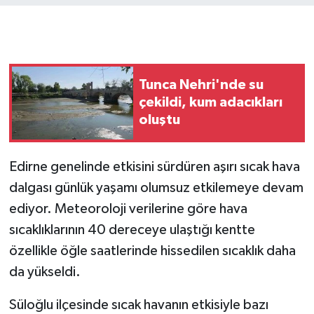
GENEL
GÜNDEM
Tunca Nehri'nde su
çekildi, kum adacıkları
Güvenlik
oluştu
HABERDE İNSAN
Edirne genelinde etkisini sürdüren aşırı sıcak hava
İNSAN
dalgası günlük yaşamı olumsuz etkilemeye devam
ediyor. Meteoroloji verilerine göre hava
İş Dünyası
sıcaklıklarının 40 dereceye ulaştığı kentte
Jandarma
özellikle öğle saatlerinde hissedilen sıcaklık daha
da yükseldi.
Kadın
Süloğlu ilçesinde sıcak havanın etkisiyle bazı