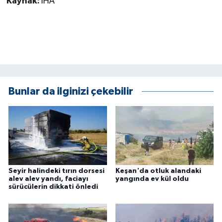
Kaynak:
İHA
Bunlar da ilginizi çekebilir
Seyir halindeki tırın dorsesi
Keşan'da otluk alandaki
alev alev yandı, faciayı
yangında ev kül oldu
sürücülerin dikkati önledi