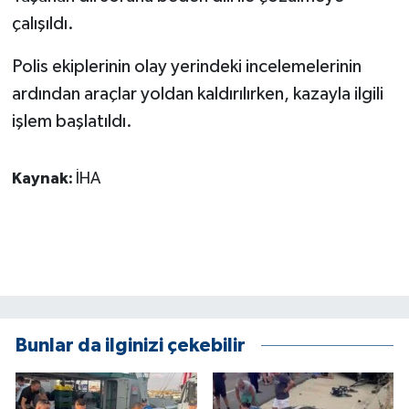
KÜLTÜR SANAT
çalışıldı.
MAGAZİN
Polis ekiplerinin olay yerindeki incelemelerinin
ardından araçlar yoldan kaldırılırken, kazayla ilgili
Otomobil
işlem başlatıldı.
POLİTİKA
Kaynak:
İHA
Sağlık
SİYASET
SPOR HABERLERİ
TEKNOLOJİ
Bunlar da ilginizi çekebilir
Turizm