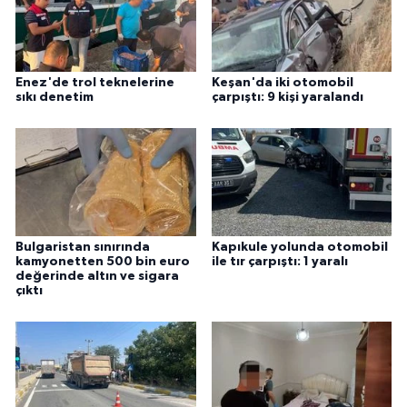
ÜLKE GÜNDEMİ
YAŞAM
Enez'de trol teknelerine
Keşan'da iki otomobil
sıkı denetim
çarpıştı: 9 kişi yaralandı
YEREL
Yerel Haberler
Bulgaristan sınırında
Kapıkule yolunda otomobil
kamyonetten 500 bin euro
ile tır çarpıştı: 1 yaralı
değerinde altın ve sigara
çıktı