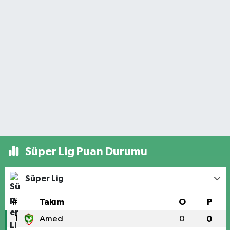
Süper Lig Puan Durumu
Süper Lig
#
Takım
O
P
1
Amed
0
0