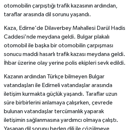
otomobilin çarpıştığı trafik kazasının ardından,
GENEL
taraflar arasında dil sorunu yaşandı.
Kaza, Edirne'de Dilaverbey Mahallesi Darül Hadis
GÜNDEM
Caddesi'nde meydana geldi. Bulgar plakalı
Güvenlik
otomobil ile başka bir otomobilin çarpışması
sonucu maddi hasarlı trafik kazası meydana geldi.
HABERDE İNSAN
İhbar üzerine olay yerine polis ekipleri sevk edildi.
İNSAN
Kazanın ardından Türkçe bilmeyen Bulgar
vatandaşları ile Edirneli vatandaşlar arasında
İş Dünyası
iletişim kurmakta güçlük yaşandı. Taraflar uzun
süre birbirlerini anlamaya çalışırken, çevrede
Jandarma
bulunan vatandaşlar tercümanlık yaparak
Kadın
iletişimin sağlanmasına yardımcı olmaya çalıştı.
Yaşanan dil sorunu beden dili ile çözülmeye