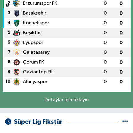
2
Erzurumspor FK
0
0
3
Başakşehir
0
0
4
Kocaelispor
0
0
5
Beşiktaş
0
0
6
Eyüpspor
0
0
7
Galatasaray
0
0
8
Çorum FK
0
0
9
Gaziantep FK
0
0
10
Alanyaspor
0
0
Detaylar için tıklayın
Süper Lig Fikstür