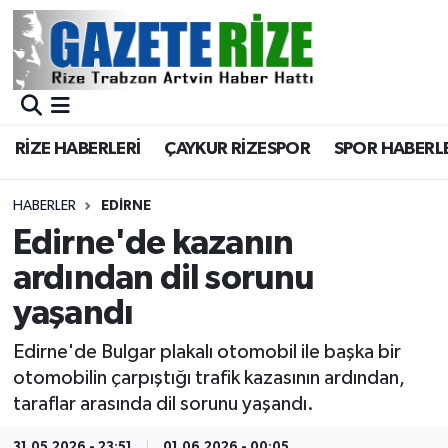
BÖLGEMİZ
Merkez Nöbetçi Eczaneler
SPOR
Merkez Hava Durumu
RİZE HABERLERİ
ÇAYKUR RİZESPOR
SPOR HABERL
Asayiş
Merkez Trafik Yoğunluk Haritası
HABERLER
EDIRNE
Rize Jandarma Komutanlığı
Süper Lig Puan Durumu ve Fikstür
Edirne'de kazanın
ardından dil sorunu
Bilim Teknoloji
Tüm Manşetler
yaşandı
Bölge
Son Dakika Haberleri
Edirne'de Bulgar plakalı otomobil ile başka bir
otomobilin çarpıştığı trafik kazasının ardından,
Advertising news
Haber Arşivi
taraflar arasında dil sorunu yaşandı.
Canlı Maç
31.05.2026 - 23:51
01.06.2026 - 00:05