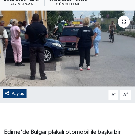
YAYINLANMA
GÜNCELLEME
ÇEVRE
Dış Haberler
Dünya
EĞİTİM
EKONOMİ
English News
Paylaş
-
+
A
A
Finans
Flaş Haber
Edirne'de Bulgar plakalı otomobil ile başka bir
Gayrimenkul