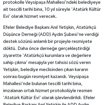
protokolle Veysipaşa Mahallesi'ndeki belediyeye
ait tescilli tarihi bina, 10 yıl süreyle 'Atatürk Kültür
GENEL
Evi' olarak hizmet verecek.
GÜNDEM
Efeler Belediye Başkanı Anıl Yetişkin, Atatürkçü
Düşünce Derneği (ADD) Aydın Şubesi'ne verdiği
Güvenlik
destek sözünü anlamlı bir projeyle resmiyete
HABERDE İNSAN
döktü. Daha önce derneğe gerçekleştirdiği
ziyarette 'Atatürkçü kurumlara ve değerlere
İNSAN
sahip çıkma' mesajıyla yer tahsisi sözü veren
Yetişkin, belediye meclisinden çıkan kararın
İş Dünyası
sonrası bugün resmiyet kazandı. Veysipaşa
Jandarma
Mahallesi'nde bulunan tescilli tarihi bina,
imzalanan ortak hizmet protokolüyle resmen
Kadın
'Atatürk Kültür Evi' olarak işlevlendirildi. Efeler
Belediye Başkanı Anıl Yetişkin ile ADD Aydın