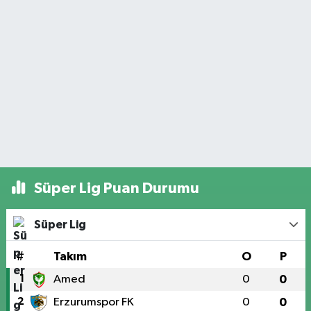
Süper Lig Puan Durumu
Süper Lig
#
Takım
O
P
1
Amed
0
0
2
Erzurumspor FK
0
0