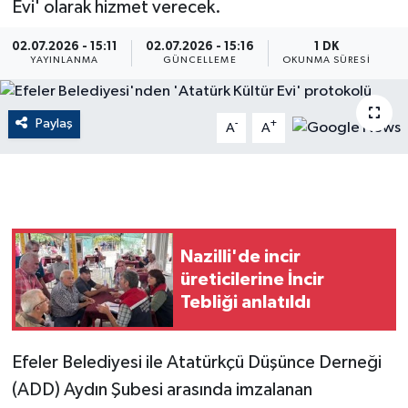
Evi' olarak hizmet verecek.
ÇEVRE
02.07.2026 - 15:11
02.07.2026 - 15:16
1 DK
YAYINLANMA
GÜNCELLEME
OKUNMA SÜRESI
Dış Haberler
Paylaş
Dünya
-
+
A
A
EĞİTİM
EKONOMİ
Nazilli'de incir
English News
üreticilerine İncir
Tebliği anlatıldı
Finans
Flaş Haber
Efeler Belediyesi ile Atatürkçü Düşünce Derneği
(ADD) Aydın Şubesi arasında imzalanan
Gayrimenkul