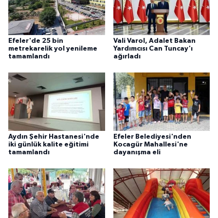
Efeler'de 25 bin
Vali Varol, Adalet Bakan
metrekarelik yol yenileme
Yardımcısı Can Tuncay'ı
tamamlandı
ağırladı
Aydın Şehir Hastanesi'nde
Efeler Belediyesi'nden
iki günlük kalite eğitimi
Kocagür Mahallesi'ne
tamamlandı
dayanışma eli