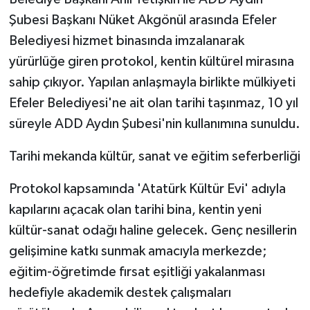
KÜLTÜR SANAT
Şubesi Başkanı Nüket Akgönül arasında Efeler
MAGAZİN
Belediyesi hizmet binasında imzalanarak
yürürlüğe giren protokol, kentin kültürel mirasına
Otomobil
sahip çıkıyor. Yapılan anlaşmayla birlikte mülkiyeti
Efeler Belediyesi'ne ait olan tarihi taşınmaz, 10 yıl
POLİTİKA
süreyle ADD Aydın Şubesi'nin kullanımına sunuldu.
Sağlık
Tarihi mekanda kültür, sanat ve eğitim seferberliği
SİYASET
Protokol kapsamında 'Atatürk Kültür Evi' adıyla
kapılarını açacak olan tarihi bina, kentin yeni
SPOR HABERLERİ
kültür-sanat odağı haline gelecek. Genç nesillerin
gelişimine katkı sunmak amacıyla merkezde;
TEKNOLOJİ
eğitim-öğretimde fırsat eşitliği yakalanması
Turizm
hedefiyle akademik destek çalışmaları