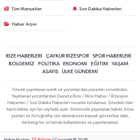
Tüm Manşetler
Son Dakika Haberleri
Haber Arşivi
RİZE HABERLERİ
ÇAYKUR RİZESPOR
SPOR HABERLERİ
BÖLGEMİZ
POLİTİKA
EKONOMİ
EĞİTİM
YAŞAM
ASAYİŞ
ÜLKE GÜNDEMİ
Sitede yayınlanan içerik ve yorumlardan yazarları sorumludur.
Yayınlanan yorumlardan Gazete Rize / Rize Haber / Rizespor
Haberleri / Son Dakika Haberleri sorumlu tutulamaz. Sitedeki tüm
harici linkler ayrı bir sayfada açılır. Sitemizde yayınlanan haber, köşe
yazıları ve fotoğraflar izin alınmaksızın kaynak gösterilse dahi,
herhangi bir ortamda kullanılamaz ve yayınlanamaz
Haber Yazılımı:
TE Bilişim
| Copyright © 2026