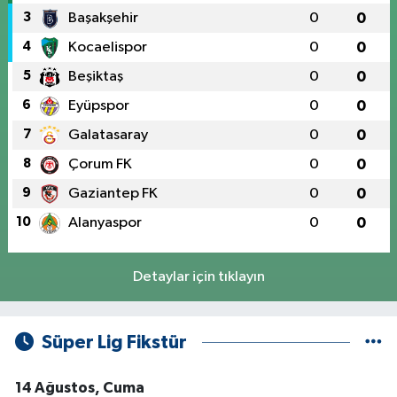
3
Başakşehir
0
0
4
Kocaelispor
0
0
5
Beşiktaş
0
0
6
Eyüpspor
0
0
7
Galatasaray
0
0
8
Çorum FK
0
0
9
Gaziantep FK
0
0
10
Alanyaspor
0
0
Detaylar için tıklayın
Süper Lig Fikstür
14 Ağustos, Cuma