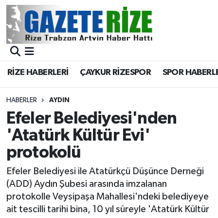
BÖLGEMİZ
Merkez Nöbetçi Eczaneler
SPOR
Merkez Hava Durumu
RİZE HABERLERİ
ÇAYKUR RİZESPOR
SPOR HABERL
Asayiş
Merkez Trafik Yoğunluk Haritası
HABERLER
AYDIN
Rize Jandarma Komutanlığı
Süper Lig Puan Durumu ve Fikstür
Efeler Belediyesi'nden
'Atatürk Kültür Evi'
Bilim Teknoloji
Tüm Manşetler
protokolü
Bölge
Son Dakika Haberleri
Efeler Belediyesi ile Atatürkçü Düşünce Derneği
(ADD) Aydın Şubesi arasında imzalanan
Advertising news
Haber Arşivi
protokolle Veysipaşa Mahallesi'ndeki belediyeye
ait tescilli tarihi bina, 10 yıl süreyle 'Atatürk Kültür
Canlı Maç