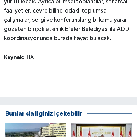
yürütülecek. Ayrıca bilimsel toplantılar, sanatsal
ÜLKE GÜNDEMİ
faaliyetler, çevre bilinci odaklı toplumsal
çalışmalar, sergi ve konferanslar gibi kamu yararı
YAŞAM
gözeten birçok etkinlik Efeler Belediyesi ile ADD
YEREL
koordinasyonunda burada hayat bulacak.
Yerel Haberler
Kaynak:
İHA
Bunlar da ilginizi çekebilir