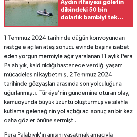
Aydın itfaiyesi göletin
KÜLTÜR SANAT
dibindeki 50 bin
dolarlık bambiyi tek
MAGAZİN
parça olarak çıkarmayı
başardı
Otomobil
1 Temmuz 2024 tarihinde düğün konvoyundan
rastgele açılan ateş sonucu evinde başına isabet
POLİTİKA
eden yorgun mermiyle ağır yaralanan 11 aylık Pera
Sağlık
Palabıyık, kaldırıldığı hastanede verdiği yaşam
mücadelesini kaybetmiş, 2 Temmuz 2024
SİYASET
tarihinde gözyaşları arasında son yolculuğuna
uğurlanmıştı. Türkiye'nin gündemine oturan olay,
SPOR HABERLERİ
kamuoyunda büyük üzüntü oluşturmuş ve silahla
kutlama geleneğinin yol açtığı acı sonuçları bir kez
TEKNOLOJİ
daha gözler önüne sermişti.
Turizm
Pera Palabıyık'ın anısını yaşatmak amacıyla