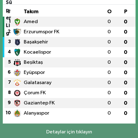
#
Takım
O
P
1
Amed
0
0
2
Erzurumspor FK
0
0
3
Başakşehir
0
0
4
Kocaelispor
0
0
5
Beşiktaş
0
0
6
Eyüpspor
0
0
7
Galatasaray
0
0
8
Çorum FK
0
0
9
Gaziantep FK
0
0
10
Alanyaspor
0
0
Detaylar için tıklayın