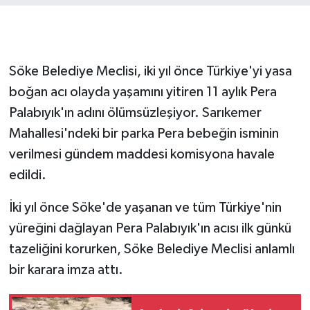
GENEL
GÜNDEM
Söke Belediye Meclisi, iki yıl önce Türkiye'yi yasa
boğan acı olayda yaşamını yitiren 11 aylık Pera
Güvenlik
Palabıyık'ın adını ölümsüzleşiyor. Sarıkemer
Mahallesi'ndeki bir parka Pera bebeğin isminin
HABERDE İNSAN
verilmesi gündem maddesi komisyona havale
İNSAN
edildi.
İki yıl önce Söke'de yaşanan ve tüm Türkiye'nin
İş Dünyası
yüreğini dağlayan Pera Palabıyık'ın acısı ilk günkü
Jandarma
tazeliğini korurken, Söke Belediye Meclisi anlamlı
bir karara imza attı.
Kadın