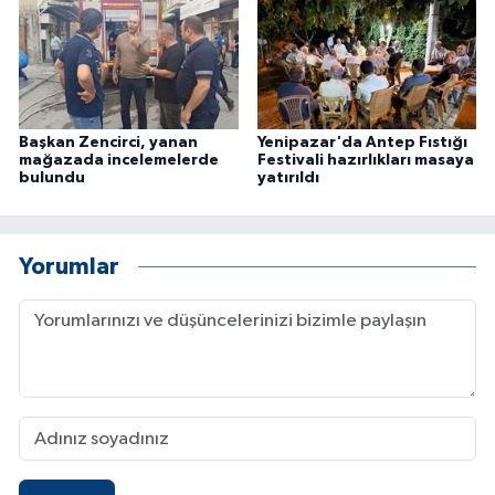
Başkan Zencirci, yanan
Yenipazar'da Antep Fıstığı
mağazada incelemelerde
Festivali hazırlıkları masaya
bulundu
yatırıldı
Yorumlar