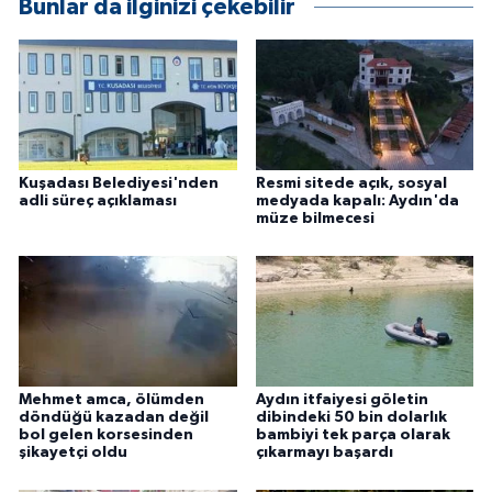
Bunlar da ilginizi çekebilir
Kuşadası Belediyesi'nden
Resmi sitede açık, sosyal
adli süreç açıklaması
medyada kapalı: Aydın'da
müze bilmecesi
Mehmet amca, ölümden
Aydın itfaiyesi göletin
döndüğü kazadan değil
dibindeki 50 bin dolarlık
bol gelen korsesinden
bambiyi tek parça olarak
şikayetçi oldu
çıkarmayı başardı