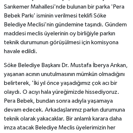
ÜLKE GÜNDEMİ
Sarıkemer Mahallesi'nde bulunan bir parka 'Pera
Bebek Parkı' isminin verilmesi teklifi Söke
YAŞAM
Belediye Meclisi'nin gündemine taşındı. Gündem
maddesi meclis üyelerinin oy birliğiyle parkın
YEREL
teknik durumunun görüşülmesi için komisyona
Yerel Haberler
havale edildi.
Söke Belediye Başkanı Dr. Mustafa İberya Arıkan,
yaşanan acının unutulmasının mümkün olmadığını
belirterek, 'İki yıl önce yaşadığımız çok acı bir
olaydı. O acıyı hala yüreğimizde hissediyoruz.
Pera Bebek, bundan sonra adıyla yaşamaya
devam edecek. Arkadaşlarımız parkın durumuna
teknik olarak yakacaklar. Bir anlamlı karara daha
imza atacak Belediye Meclis üyelerimizin her