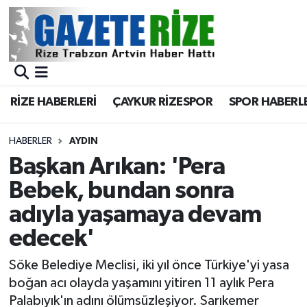
BÖLGEMİZ
Merkez Nöbetçi Eczaneler
SPOR
Merkez Hava Durumu
RİZE HABERLERİ
ÇAYKUR RİZESPOR
SPOR HABERL
Asayiş
Merkez Trafik Yoğunluk Haritası
HABERLER
AYDIN
Rize Jandarma Komutanlığı
Süper Lig Puan Durumu ve Fikstür
Başkan Arıkan: 'Pera
Bebek, bundan sonra
Bilim Teknoloji
Tüm Manşetler
adıyla yaşamaya devam
Bölge
Son Dakika Haberleri
edecek'
Advertising news
Haber Arşivi
Söke Belediye Meclisi, iki yıl önce Türkiye'yi yasa
boğan acı olayda yaşamını yitiren 11 aylık Pera
Canlı Maç
Palabıyık'ın adını ölümsüzleşiyor. Sarıkemer