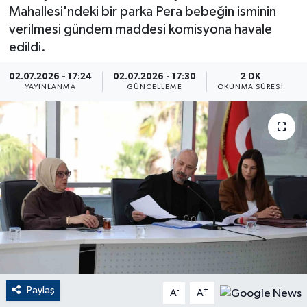
Mahallesi'ndeki bir parka Pera bebeğin isminin
ÇEVRE
verilmesi gündem maddesi komisyona havale
edildi.
Dış Haberler
02.07.2026 - 17:24
02.07.2026 - 17:30
2 DK
YAYINLANMA
GÜNCELLEME
OKUNMA SÜRESI
Dünya
EĞİTİM
EKONOMİ
English News
Finans
Flaş Haber
Paylaş
-
+
A
A
Gayrimenkul