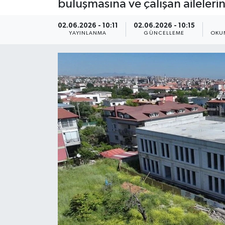
buluşmasına ve çalışan aileleri
ÇEVRE
02.06.2026 - 10:11
02.06.2026 - 10:15
YAYINLANMA
GÜNCELLEME
OKU
Dış Haberler
Dünya
EĞİTİM
EKONOMİ
English News
Finans
Flaş Haber
Gayrimenkul