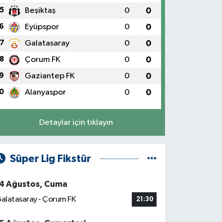
5
Beşiktaş
0
0
6
Eyüpspor
0
0
7
Galatasaray
0
0
8
Çorum FK
0
0
9
Gaziantep FK
0
0
0
Alanyaspor
0
0
Detaylar için tıklayın
Süper Lig Fikstür
4 Ağustos, Cuma
alatasaray - Çorum FK
21:30