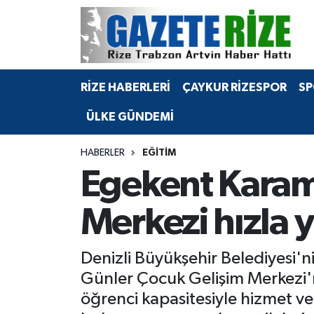
BÖLGEMİZ
Merkez Nöbetçi Eczaneler
RİZE HABERLERİ
ÇAYKUR RİZESPOR
SP
SPOR
Merkez Hava Durumu
ÜLKE GÜNDEMİ
Asayiş
Merkez Trafik Yoğunluk Haritası
HABERLER
EĞİTİM
Rize Jandarma Komutanlığı
Süper Lig Puan Durumu ve Fikstür
Egekent Karam
Bilim Teknoloji
Tüm Manşetler
Merkezi hızla 
Bölge
Son Dakika Haberleri
Denizli Büyükşehir Belediyesi'
Advertising news
Haber Arşivi
Günler Çocuk Gelişim Merkezi'
öğrenci kapasitesiyle hizmet ver
Canlı Maç