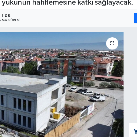
n yükünün hafiflemesine katkı sağlayacak.
1 DK
NMA SÜRESI
Y