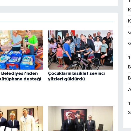
1
K
K
G
G
1
B
 Belediyesi'nden
Çocukların bisiklet sevinci
B
 kütüphane desteği
yüzleri güldürdü
A
1
S