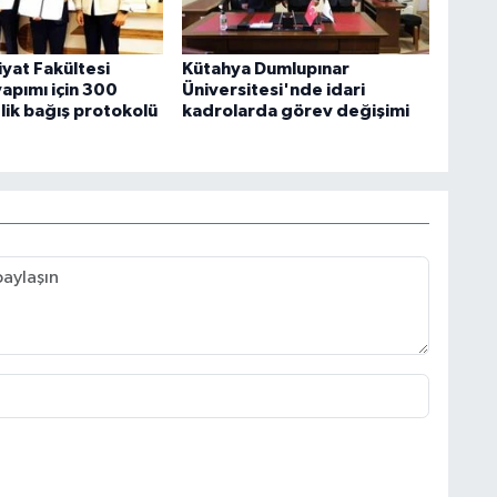
yat Fakültesi
Kütahya Dumlupınar
yapımı için 300
Üniversitesi'nde idari
lik bağış protokolü
kadrolarda görev değişimi