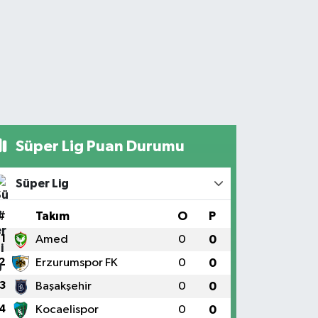
Süper Lig Puan Durumu
Süper Lig
#
Takım
O
P
1
Amed
0
0
2
Erzurumspor FK
0
0
3
Başakşehir
0
0
4
Kocaelispor
0
0