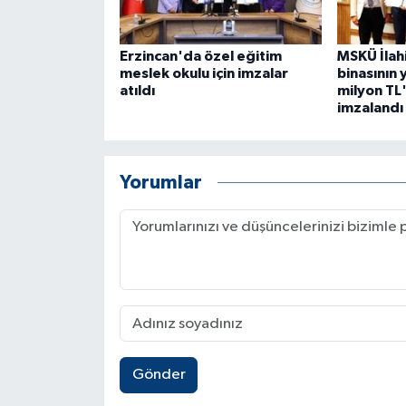
Erzincan'da özel eğitim
MSKÜ İlahi
meslek okulu için imzalar
binasının 
atıldı
milyon TL'
imzalandı
Yorumlar
Gönder