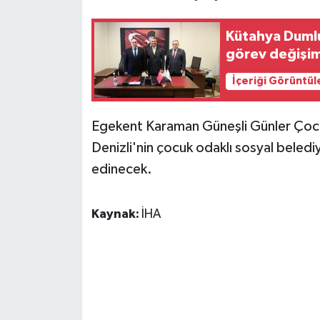
ÜLKE GÜNDEMİ
Kütahya Dumlu
YAŞAM
görev değişim
İçeriği Görüntül
YEREL
Yerel Haberler
Egekent Karaman Güneşli Günler Çoc
Denizli'nin çocuk odaklı sosyal belediye
edinecek.
Kaynak:
İHA