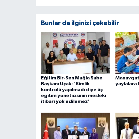
Bunlar da ilginizi çekebilir
Eğitim Bir-Sen Muğla Şube
Manavgat
Başkanı Uçak: 'Kimlik
yaylalara
kontrolü yapılmadı diye üç
eğitim yöneticisinin mesleki
itibarı yok edilemez'