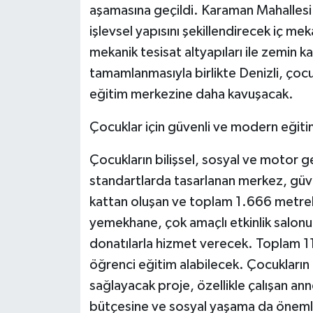
KÜLTÜR SANAT
aşamasına geçildi. Karaman Mahallesi
işlevsel yapısını şekillendirecek iç mek
MAGAZİN
mekanik tesisat altyapıları ile zemin k
tamamlanmasıyla birlikte Denizli, çocu
Otomobil
eğitim merkezine daha kavuşacak.
POLİTİKA
Çocuklar için güvenli ve modern eğit
Sağlık
Çocukların bilişsel, sosyal ve motor ge
standartlarda tasarlanan merkez, güve
SİYASET
kattan oluşan ve toplam 1.666 metrekar
SPOR HABERLERİ
yemekhane, çok amaçlı etkinlik salonu
donatılarla hizmet verecek. Toplam 11
TEKNOLOJİ
öğrenci eğitim alabilecek. Çocukların e
sağlayacak proje, özellikle çalışan ann
Turizm
bütçesine ve sosyal yaşama da önemli