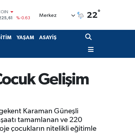
COIN
225,61
%-0.63
°
LAR
22
Merkez
6704
%0
RO
0406
%-0.08
RLİN
İTİM
YAŞAM
ASAYİŞ
2143
%0
M ALTIN
0.40
%0.45
T100
799
%70
Çocuk Gelişim
 Egekent Karaman Güneşli
inşaatı tamamlanan ve 220
e çocukların nitelikli eğitimle