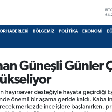
BIT
64.
DO
47,
EU
55,
STE
OR HABERLERİ
BÖLGEMİZ
POLİTİKA
EKONOMİ
EĞ
64,
GRA
651
BİS
13.
an Güneşli Günler 
yükseliyor
nin hayırsever desteğiyle hayata geçirdiği
nde önemli bir aşama geride kaldı. Kaba 
ecek merkezde ince işlere başlanırken, proj