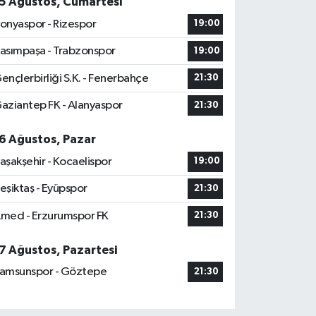
5 Ağustos, Cumartesi
onyaspor - Rizespor
19:00
asımpaşa - Trabzonspor
19:00
ençlerbirliği S.K. - Fenerbahçe
21:30
aziantep FK - Alanyaspor
21:30
6 Ağustos, Pazar
aşakşehir - Kocaelispor
19:00
eşiktaş - Eyüpspor
21:30
med - Erzurumspor FK
21:30
7 Ağustos, Pazartesi
amsunspor - Göztepe
21:30