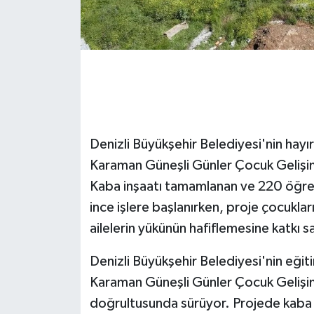
GENEL
GÜNDEM
Güvenlik
HABERDE İNSAN
Denizli Büyükşehir Belediyesi'nin hay
Karaman Güneşli Günler Çocuk Gelişim
İNSAN
Kaba inşaatı tamamlanan ve 220 öğre
ince işlere başlanırken, proje çocukları
İş Dünyası
ailelerin yükünün hafiflemesine katkı 
Jandarma
Denizli Büyükşehir Belediyesi'nin eğit
Karaman Güneşli Günler Çocuk Gelişim
Kadın
doğrultusunda sürüyor. Projede kaba i