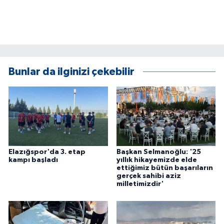
Bunlar da ilginizi çekebilir
Elazığspor'da 3. etap
Başkan Selmanoğlu: '25
kampı başladı
yıllık hikayemizde elde
ettiğimiz bütün başarıların
gerçek sahibi aziz
milletimizdir'