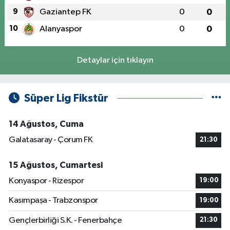
9
Gaziantep FK
0
0
10
Alanyaspor
0
0
Detaylar için tıklayın
Süper Lig Fikstür
14 Ağustos, Cuma
Galatasaray - Çorum FK
21:30
15 Ağustos, Cumartesi
Konyaspor - Rizespor
19:00
Kasımpaşa - Trabzonspor
19:00
Gençlerbirliği S.K. - Fenerbahçe
21:30