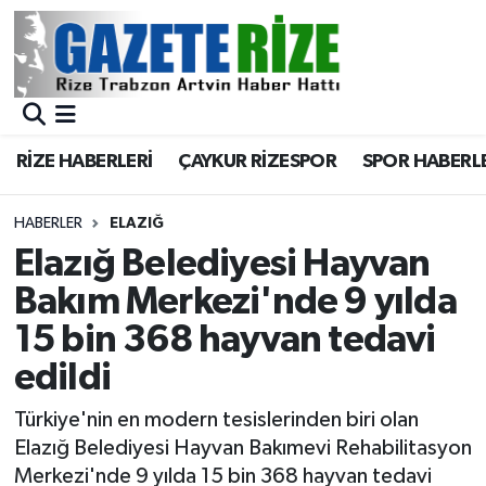
BÖLGEMİZ
Merkez Nöbetçi Eczaneler
SPOR
Merkez Hava Durumu
RİZE HABERLERİ
ÇAYKUR RİZESPOR
SPOR HABERL
Asayiş
Merkez Trafik Yoğunluk Haritası
HABERLER
ELAZIĞ
Rize Jandarma Komutanlığı
Süper Lig Puan Durumu ve Fikstür
Elazığ Belediyesi Hayvan
Bakım Merkezi'nde 9 yılda
Bilim Teknoloji
Tüm Manşetler
15 bin 368 hayvan tedavi
Bölge
Son Dakika Haberleri
edildi
Advertising news
Haber Arşivi
Türkiye'nin en modern tesislerinden biri olan
Elazığ Belediyesi Hayvan Bakımevi Rehabilitasyon
Canlı Maç
Merkezi'nde 9 yılda 15 bin 368 hayvan tedavi