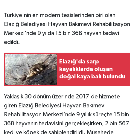
GENEL
Türkiye'nin en modern tesislerinden biri olan
Elazığ Belediyesi Hayvan Bakımevi Rehabilitasyon
GÜNDEM
Merkezi'nde 9 yılda 15 bin 368 hayvan tedavi
edildi.
Güvenlik
HABERDE İNSAN
Elazığ'da sarp
kayalıklarda oluşan
İNSAN
doğal kaya balı bulundu
İş Dünyası
Yaklaşık 30 dönüm üzerinde 2017'de hizmete
giren Elazığ Belediyesi Hayvan Bakımevi
Jandarma
Rehabilitasyon Merkezi'nde 9 yıllık süreçte 15 bin
Kadın
368 hayvanın tedavisini gerçekleşirken, 2 bin 567
kedi ve köpek de sahiplendirildi. Müşahede,