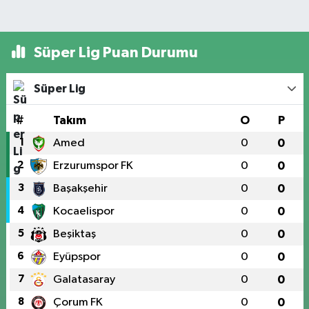
Süper Lig Puan Durumu
Süper Lig
#
Takım
O
P
1
Amed
0
0
2
Erzurumspor FK
0
0
3
Başakşehir
0
0
4
Kocaelispor
0
0
5
Beşiktaş
0
0
6
Eyüpspor
0
0
7
Galatasaray
0
0
8
Çorum FK
0
0