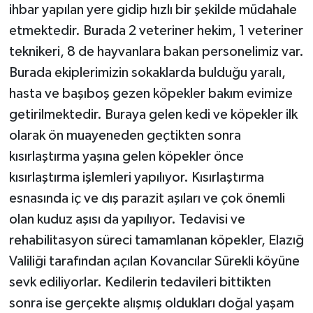
ihbar yapılan yere gidip hızlı bir şekilde müdahale
ÜLKE GÜNDEMİ
etmektedir. Burada 2 veteriner hekim, 1 veteriner
YAŞAM
teknikeri, 8 de hayvanlara bakan personelimiz var.
Burada ekiplerimizin sokaklarda bulduğu yaralı,
YEREL
hasta ve başıboş gezen köpekler bakım evimize
getirilmektedir. Buraya gelen kedi ve köpekler ilk
Yerel Haberler
olarak ön muayeneden geçtikten sonra
kısırlaştırma yaşına gelen köpekler önce
kısırlaştırma işlemleri yapılıyor. Kısırlaştırma
esnasında iç ve dış parazit aşıları ve çok önemli
olan kuduz aşısı da yapılıyor. Tedavisi ve
rehabilitasyon süreci tamamlanan köpekler, Elazığ
Valiliği tarafından açılan Kovancılar Sürekli köyüne
sevk ediliyorlar. Kedilerin tedavileri bittikten
sonra ise gerçekte alışmış oldukları doğal yaşam