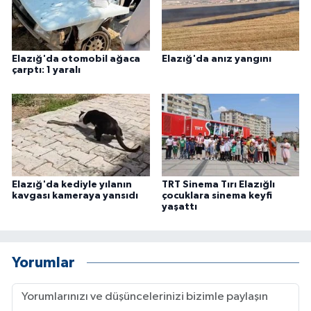
Elazığ'da otomobil ağaca
Elazığ'da anız yangını
çarptı: 1 yaralı
Elazığ'da kediyle yılanın
TRT Sinema Tırı Elazığlı
kavgası kameraya yansıdı
çocuklara sinema keyfi
yaşattı
Yorumlar