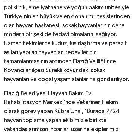
KÜLTÜR SANAT
poliklinik, ameliyathane ve yoğun bakım ünitesiyle
Türkiye'nin en büyük ve en donanımlı tesislerinden
MAGAZİN
olan hayvan hastanesi, sokak hayvanlarının daha
Otomobil
modern bir şekilde tedavi olmalarını sağlıyor.
Uzman hekimlerce kuduz, kısırlaştırma ve parazit
POLİTİKA
aşıları yapılan hayvanlar, tedavilerinin
tamamlanmasının ardından Elazığ Valiliği'nce
Sağlık
Kovancılar ilçesi Sürekli köyündeki sokak
SİYASET
hayvanları ve doğal yaşam alanlarına gönderiliyor.
Elazığ Belediyesi Hayvan Bakım Evi
SPOR HABERLERİ
Rehabilitasyon Merkezi'nde Veteriner Hekim
TEKNOLOJİ
olarak görev yapan Kübra Ünal, 'Burada 7/24
hayvan toplama yapan ekibimizle birlikte
Turizm
vatandaşlarımızın ihbarları üzerine ekiplerimiz