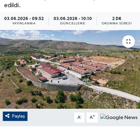
edildi.
ÇEVRE
03.06.2026 - 09:52
03.06.2026 - 10:10
2 DK
YAYINLANMA
GÜNCELLEME
OKUNMA SÜRESI
Dış Haberler
Dünya
EĞİTİM
EKONOMİ
English News
Finans
Paylaş
-
+
A
A
Flaş Haber
Gayrimenkul