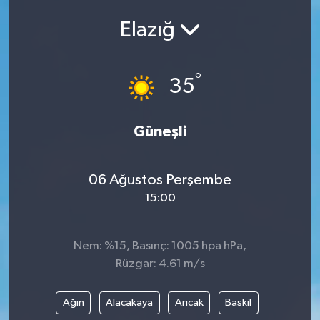
ÇEVRE
Elazığ
Dış Haberler
°
35
Dünya
Güneşli
EĞİTİM
EKONOMİ
06 Ağustos Perşembe
15:00
English News
Finans
Nem: %15, Basınç: 1005 hpa hPa,
Rüzgar: 4.61 m/s
Flaş Haber
Ağın
Alacakaya
Arıcak
Baskil
Gayrimenkul