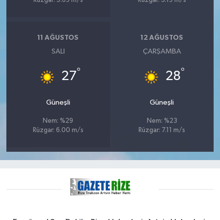
Rüzgar: 5.69 m/s
Rüzgar: 5.19 m/s
ÜLKE GÜNDEMİ
YAŞAM
11 AĞUSTOS
12 AĞUSTOS
SALI
ÇARŞAMBA
YEREL
°
°
27
28
Yerel Haberler
Güneşli
Güneşli
Nem: %29
Nem: %23
Rüzgar: 6.00 m/s
Rüzgar: 7.11 m/s