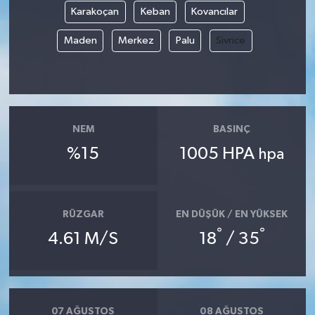
Karakoçan
Keban
Kovancılar
GENEL
Maden
Merkez
Palu
Sivrice
GÜNDEM
Güvenlik
NEM
BASINÇ
HABERDE İNSAN
%15
1005 HPA
hpa
İNSAN
İş Dünyası
RÜZGAR
EN DÜŞÜK / EN YÜKSEK
°
°
4.61 M/S
18
/ 35
Jandarma
Kadın
07 AĞUSTOS
08 AĞUSTOS