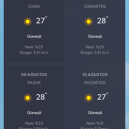
KÜLTÜR SANAT
CUMA
CUMARTESI
MAGAZİN
°
°
27
28
Otomobil
Güneşli
Güneşli
POLİTİKA
Nem: %25
Nem: %20
Rüzgar: 5.61 m/s
Rüzgar: 5.61 m/s
Sağlık
SİYASET
09 AĞUSTOS
10 AĞUSTOS
PAZAR
PAZARTESI
SPOR HABERLERİ
°
°
28
27
TEKNOLOJİ
Güneşli
Güneşli
Turizm
Nem: %23
Nem: %31