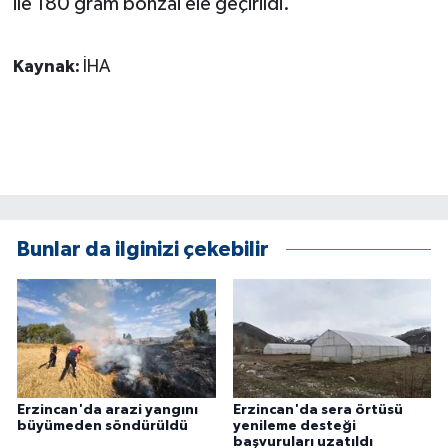
ile 180 gram bonzai ele geçirildi.
Kaynak:
İHA
Bunlar da ilginizi çekebilir
Erzincan'da arazi yangını
Erzincan'da sera örtüsü
büyümeden söndürüldü
yenileme desteği
başvuruları uzatıldı