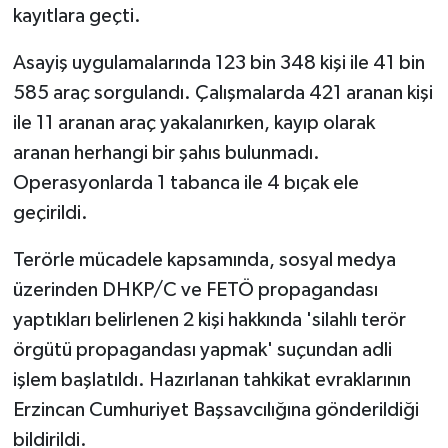
KÜLTÜR SANAT
kayıtlara geçti.
MAGAZİN
Asayiş uygulamalarında 123 bin 348 kişi ile 41 bin
585 araç sorgulandı. Çalışmalarda 421 aranan kişi
Otomobil
ile 11 aranan araç yakalanırken, kayıp olarak
aranan herhangi bir şahıs bulunmadı.
POLİTİKA
Operasyonlarda 1 tabanca ile 4 bıçak ele
Sağlık
geçirildi.
Terörle mücadele kapsamında, sosyal medya
SİYASET
üzerinden DHKP/C ve FETÖ propagandası
SPOR HABERLERİ
yaptıkları belirlenen 2 kişi hakkında 'silahlı terör
örgütü propagandası yapmak' suçundan adli
TEKNOLOJİ
işlem başlatıldı. Hazırlanan tahkikat evraklarının
Erzincan Cumhuriyet Başsavcılığına gönderildiği
Turizm
bildirildi.