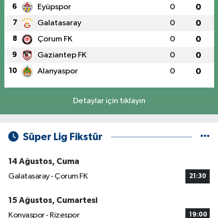
6
Eyüpspor
0
0
7
Galatasaray
0
0
8
Çorum FK
0
0
9
Gaziantep FK
0
0
10
Alanyaspor
0
0
Detaylar için tıklayın
Süper Lig Fikstür
14 Ağustos, Cuma
Galatasaray - Çorum FK
21:30
15 Ağustos, Cumartesi
Konyaspor - Rizespor
19:00