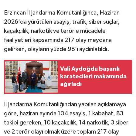
Erzincan İl Jandarma Komutanlığınca, Haziran
GENEL
2026'da yürütülen asayiş, trafik, siber suçlar,
GÜNDEM
kaçakçılık, narkotik ve terörle mücadele
faaliyetleri kapsamında 217 olay meydana
Güvenlik
gelirken, olayların yüzde 98'i aydınlatıldı.
HABERDE İNSAN
Vali Aydoğdu başarılı
İNSAN
karatecileri makamında
ağırladı
İş Dünyası
İl Jandarma Komutanlığından yapılan açıklamaya
Jandarma
göre, haziran ayında 104 asayiş, 1 kabahat, 83
takibi gereken, 10 kaçakçılık, 14 narkotik, 3 siber
Kadın
ve 2 terör olayı olmak üzere toplam 217 olay