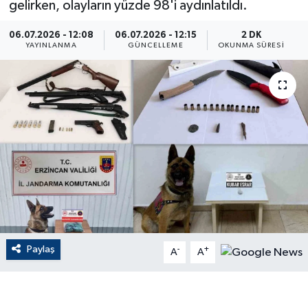
gelirken, olayların yüzde 98'i aydınlatıldı.
ÇEVRE
06.07.2026 - 12:08
06.07.2026 - 12:15
2 DK
YAYINLANMA
GÜNCELLEME
OKUNMA SÜRESI
Dış Haberler
Dünya
EĞİTİM
EKONOMİ
English News
Finans
Paylaş
-
+
A
A
Flaş Haber
Gayrimenkul