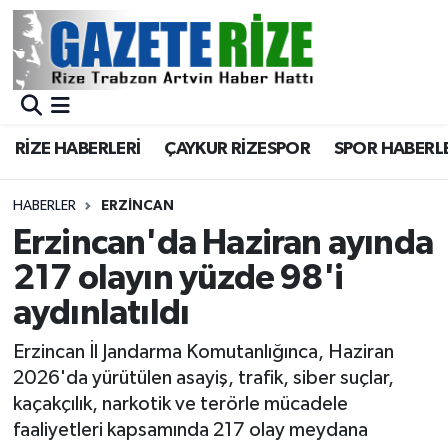
BÖLGEMİZ
Merkez Nöbetçi Eczaneler
SPOR
Merkez Hava Durumu
RİZE HABERLERİ
ÇAYKUR RİZESPOR
SPOR HABERL
Asayiş
Merkez Trafik Yoğunluk Haritası
HABERLER
ERZINCAN
Rize Jandarma Komutanlığı
Süper Lig Puan Durumu ve Fikstür
Erzincan'da Haziran ayında
217 olayın yüzde 98'i
Bilim Teknoloji
Tüm Manşetler
aydınlatıldı
Bölge
Son Dakika Haberleri
Erzincan İl Jandarma Komutanlığınca, Haziran
2026'da yürütülen asayiş, trafik, siber suçlar,
Advertising news
Haber Arşivi
kaçakçılık, narkotik ve terörle mücadele
faaliyetleri kapsamında 217 olay meydana
Canlı Maç