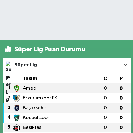
Süper Lig Puan Durumu
Süper Lig
#
Takım
O
P
1
Amed
0
0
2
Erzurumspor FK
0
0
3
Başakşehir
0
0
4
Kocaelispor
0
0
5
Beşiktaş
0
0