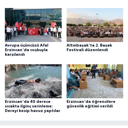
Avrupa üçüncüsü Afal
Altınbaşak'ta 2. Başak
Erzincan'da coşkuyla
Festivali düzenlendi
karşılandı
Erzincan'da 40 derece
Erzincan'da öğrencilere
sıcakta ilginç serinleme:
güvenlik eğitimi verildi
Dereyi kesip havuz yaptılar