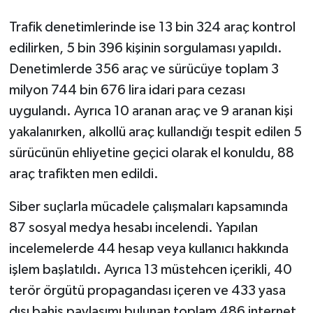
ÜLKE GÜNDEMİ
Trafik denetimlerinde ise 13 bin 324 araç kontrol
edilirken, 5 bin 396 kişinin sorgulaması yapıldı.
YAŞAM
Denetimlerde 356 araç ve sürücüye toplam 3
YEREL
milyon 744 bin 676 lira idari para cezası
uygulandı. Ayrıca 10 aranan araç ve 9 aranan kişi
Yerel Haberler
yakalanırken, alkollü araç kullandığı tespit edilen 5
sürücünün ehliyetine geçici olarak el konuldu, 88
araç trafikten men edildi.
Siber suçlarla mücadele çalışmaları kapsamında
87 sosyal medya hesabı incelendi. Yapılan
incelemelerde 44 hesap veya kullanıcı hakkında
işlem başlatıldı. Ayrıca 13 müstehcen içerikli, 40
terör örgütü propagandası içeren ve 433 yasa
dışı bahis paylaşımı bulunan toplam 486 internet