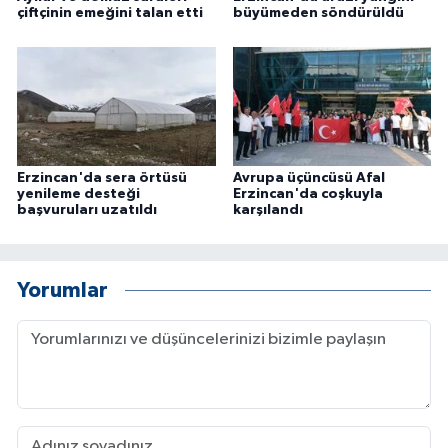
çiftçinin emeğini talan etti
büyümeden söndürüldü
Erzincan'da sera örtüsü
Avrupa üçüncüsü Afal
yenileme desteği
Erzincan'da coşkuyla
başvuruları uzatıldı
karşılandı
Yorumlar