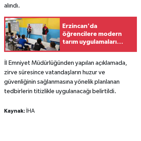
KÜLTÜR SANAT
alındı.
MAGAZİN
Erzincan'da
öğrencilere modern
Otomobil
tarım uygulamaları
anlatıldı
POLİTİKA
İl Emniyet Müdürlüğünden yapılan açıklamada,
Sağlık
zirve süresince vatandaşların huzur ve
güvenliğinin sağlanmasına yönelik planlanan
SİYASET
tedbirlerin titizlikle uygulanacağı belirtildi.
SPOR HABERLERİ
Kaynak:
İHA
TEKNOLOJİ
Turizm