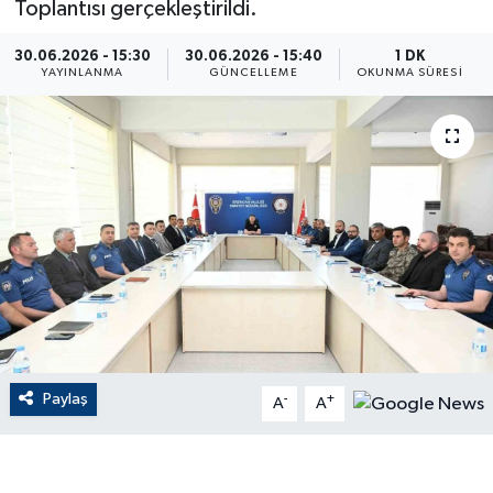
Toplantısı gerçekleştirildi.
ÇEVRE
30.06.2026 - 15:30
30.06.2026 - 15:40
1 DK
YAYINLANMA
GÜNCELLEME
OKUNMA SÜRESI
Dış Haberler
Dünya
EĞİTİM
EKONOMİ
English News
Finans
Paylaş
-
+
A
A
Flaş Haber
Gayrimenkul