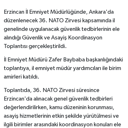
Erzincan İl Emniyet Müdürlüğünde, Ankara'da
GENEL
düzenlenecek 36. NATO Zirvesi kapsamında il
GÜNDEM
genelinde uygulanacak güvenlik tedbirlerinin ele
alındığı Güvenlik ve Asayiş Koordinasyon
Güvenlik
Toplantısı gerçekleştirildi.
HABERDE İNSAN
İl Emniyet Müdürü Zafer Baybaba başkanlığındaki
toplantıya, il emniyet müdür yardımcıları ile birim
İNSAN
amirleri katıldı.
İş Dünyası
Toplantıda, 36. NATO Zirvesi süresince
Erzincan'da alınacak genel güvenlik tedbirleri
Jandarma
değerlendirilirken, kamu düzeninin korunması,
Kadın
asayiş hizmetlerinin etkin şekilde yürütülmesi ve
ilgili birimler arasındaki koordinasyon konuları ele