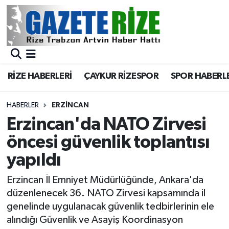
BÖLGEMİZ
Merkez Nöbetçi Eczaneler
SPOR
Merkez Hava Durumu
RİZE HABERLERİ
ÇAYKUR RİZESPOR
SPOR HABERL
Asayiş
Merkez Trafik Yoğunluk Haritası
HABERLER
ERZINCAN
Rize Jandarma Komutanlığı
Süper Lig Puan Durumu ve Fikstür
Erzincan'da NATO Zirvesi
öncesi güvenlik toplantısı
Bilim Teknoloji
Tüm Manşetler
yapıldı
Bölge
Son Dakika Haberleri
Erzincan İl Emniyet Müdürlüğünde, Ankara'da
düzenlenecek 36. NATO Zirvesi kapsamında il
Advertising news
Haber Arşivi
genelinde uygulanacak güvenlik tedbirlerinin ele
alındığı Güvenlik ve Asayiş Koordinasyon
Canlı Maç