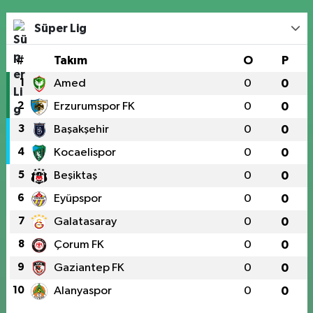
Süper Lig
#
Takım
O
P
1
Amed
0
0
2
Erzurumspor FK
0
0
3
Başakşehir
0
0
4
Kocaelispor
0
0
5
Beşiktaş
0
0
6
Eyüpspor
0
0
7
Galatasaray
0
0
8
Çorum FK
0
0
9
Gaziantep FK
0
0
10
Alanyaspor
0
0