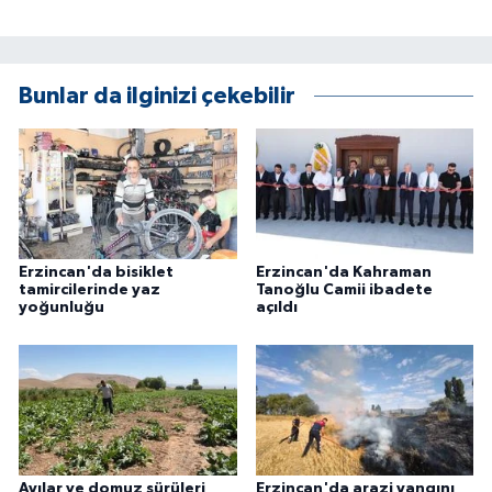
ÜLKE GÜNDEMİ
YAŞAM
Bunlar da ilginizi çekebilir
YEREL
Yerel Haberler
Erzincan'da bisiklet
Erzincan'da Kahraman
tamircilerinde yaz
Tanoğlu Camii ibadete
yoğunluğu
açıldı
Ayılar ve domuz sürüleri
Erzincan'da arazi yangını