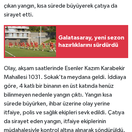
çıkan yangın, kısa sürede büyüyerek çatıya da
GENEL
sirayet etti.
GÜNDEM
Galatasaray, yeni sezon
Güvenlik
hazırlıklarını sürdürdü
HABERDE İNSAN
Olay, akşam saatlerinde Esenler Kazım Karabekir
İNSAN
Mahallesi 1031. Sokak'ta meydana geldi. İddiaya
göre, 4 katlı bir binanın en üst katında henüz
İş Dünyası
bilinmeyen nedenle yangın çıktı. Yangın kısa
sürede büyürken, ihbar üzerine olay yerine
Jandarma
itfaiye, polis ve sağlık ekipleri sevk edildi. Çatıya
Kadın
da sirayet eden yangın, itfaiye ekiplerinin
müdahalesiyle kontrol altına alınarak söndürüldü.