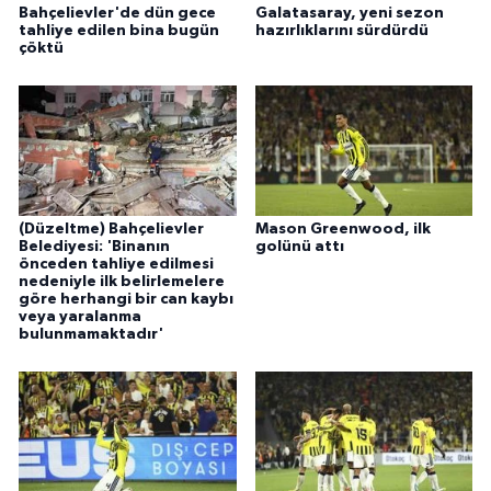
Bahçelievler'de dün gece
Galatasaray, yeni sezon
ÜLKE GÜNDEMİ
tahliye edilen bina bugün
hazırlıklarını sürdürdü
çöktü
YAŞAM
YEREL
Yerel Haberler
(Düzeltme) Bahçelievler
Mason Greenwood, ilk
Belediyesi: 'Binanın
golünü attı
önceden tahliye edilmesi
nedeniyle ilk belirlemelere
göre herhangi bir can kaybı
veya yaralanma
bulunmamaktadır'