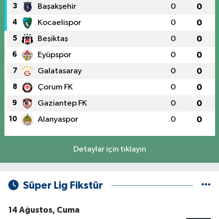
3
Başakşehir
0
0
4
Kocaelispor
0
0
5
Beşiktaş
0
0
6
Eyüpspor
0
0
7
Galatasaray
0
0
8
Çorum FK
0
0
9
Gaziantep FK
0
0
10
Alanyaspor
0
0
Detaylar için tıklayın
Süper Lig Fikstür
14 Ağustos, Cuma