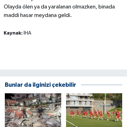
KÜLTÜR SANAT
Olayda ölen ya da yaralanan olmazken, binada
maddi hasar meydana geldi.
MAGAZİN
Otomobil
Kaynak:
İHA
POLİTİKA
Sağlık
SİYASET
Bunlar da ilginizi çekebilir
SPOR HABERLERİ
TEKNOLOJİ
Turizm