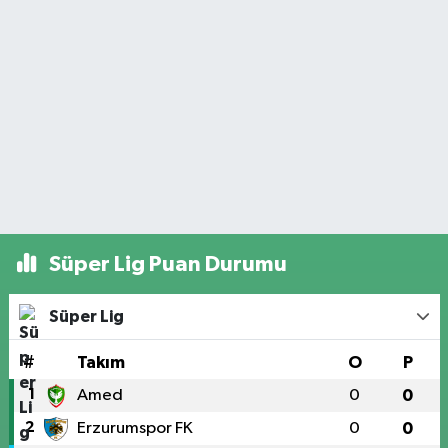
Süper Lig Puan Durumu
Süper Lig
#
Takım
O
P
1
Amed
0
0
2
Erzurumspor FK
0
0