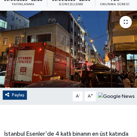
YAYINLANMA
GÜNCELLEME
OKUNMA SÜRESI
ÇEVRE
Dış Haberler
Dünya
EĞİTİM
EKONOMİ
English News
Paylaş
-
+
A
A
Finans
Flaş Haber
İstanbul Esenler'de 4 katlı binanın en üst katında
Gayrimenkul