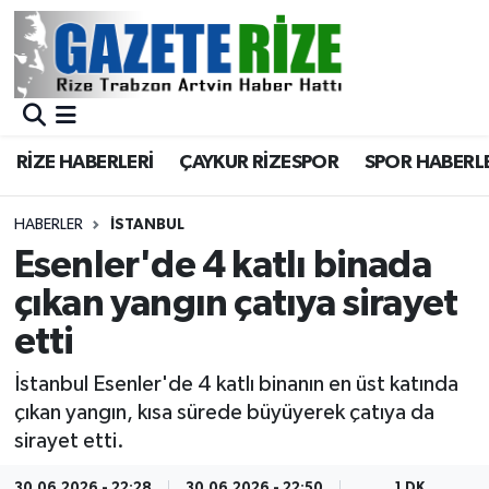
BÖLGEMİZ
Merkez Nöbetçi Eczaneler
SPOR
Merkez Hava Durumu
RİZE HABERLERİ
ÇAYKUR RİZESPOR
SPOR HABERL
Asayiş
Merkez Trafik Yoğunluk Haritası
HABERLER
İSTANBUL
Rize Jandarma Komutanlığı
Süper Lig Puan Durumu ve Fikstür
Esenler'de 4 katlı binada
çıkan yangın çatıya sirayet
Bilim Teknoloji
Tüm Manşetler
etti
Bölge
Son Dakika Haberleri
İstanbul Esenler'de 4 katlı binanın en üst katında
çıkan yangın, kısa sürede büyüyerek çatıya da
Advertising news
Haber Arşivi
sirayet etti.
Canlı Maç
30.06.2026 - 22:28
30.06.2026 - 22:50
1 DK