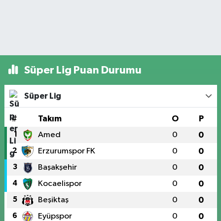
Süper Lig Puan Durumu
Süper Lig
#
Takım
O
P
1
Amed
0
0
2
Erzurumspor FK
0
0
3
Başakşehir
0
0
4
Kocaelispor
0
0
5
Beşiktaş
0
0
6
Eyüpspor
0
0