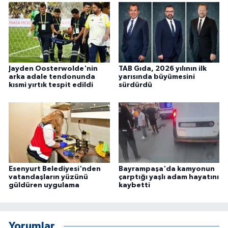
ÜLKE GÜNDEMİ
YAŞAM
YEREL
Jayden Oosterwolde'nin
TAB Gıda, 2026 yılının ilk
arka adale tendonunda
yarısında büyümesini
kısmi yırtık tespit edildi
sürdürdü
Yerel Haberler
Esenyurt Belediyesi'nden
Bayrampaşa'da kamyonun
vatandaşların yüzünü
çarptığı yaşlı adam hayatını
güldüren uygulama
kaybetti
Yorumlar