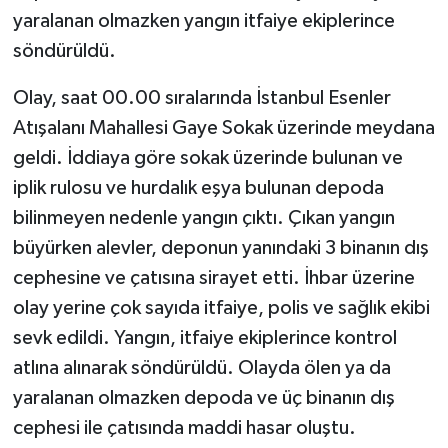
yaralanan olmazken yangın itfaiye ekiplerince
GENEL
söndürüldü.
Olay, saat 00.00 sıralarında İstanbul Esenler
GÜNDEM
Atışalanı Mahallesi Gaye Sokak üzerinde meydana
Güvenlik
geldi. İddiaya göre sokak üzerinde bulunan ve
iplik rulosu ve hurdalık eşya bulunan depoda
HABERDE İNSAN
bilinmeyen nedenle yangın çıktı. Çıkan yangın
büyürken alevler, deponun yanındaki 3 binanın dış
İNSAN
cephesine ve çatısına sirayet etti. İhbar üzerine
İş Dünyası
olay yerine çok sayıda itfaiye, polis ve sağlık ekibi
sevk edildi. Yangın, itfaiye ekiplerince kontrol
Jandarma
atlına alınarak söndürüldü. Olayda ölen ya da
yaralanan olmazken depoda ve üç binanın dış
Kadın
cephesi ile çatısında maddi hasar oluştu.