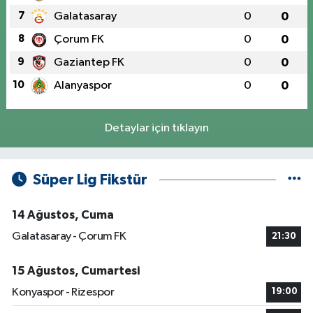
7
Galatasaray
0
0
8
Çorum FK
0
0
9
Gaziantep FK
0
0
10
Alanyaspor
0
0
Detaylar için tıklayın
Süper Lig Fikstür
14 Ağustos, Cuma
Galatasaray - Çorum FK
21:30
15 Ağustos, Cumartesi
Konyaspor - Rizespor
19:00