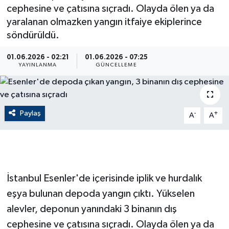
cephesine ve çatısına sıçradı. Olayda ölen ya da
ÇEVRE
yaralanan olmazken yangın itfaiye ekiplerince
söndürüldü.
Dış Haberler
01.06.2026 - 02:21
01.06.2026 - 07:25
YAYINLANMA
GÜNCELLEME
Dünya
EĞİTİM
Paylaş
-
+
A
A
EKONOMİ
English News
Finans
İstanbul Esenler'de içerisinde iplik ve hurdalık
eşya bulunan depoda yangın çıktı. Yükselen
Flaş Haber
alevler, deponun yanındaki 3 binanın dış
cephesine ve çatısına sıçradı. Olayda ölen ya da
Gayrimenkul