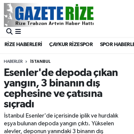
BÖLGEMİZ
Merkez Nöbetçi Eczaneler
SPOR
Merkez Hava Durumu
RİZE HABERLERİ
ÇAYKUR RİZESPOR
SPOR HABERL
Asayiş
Merkez Trafik Yoğunluk Haritası
HABERLER
İSTANBUL
Rize Jandarma Komutanlığı
Süper Lig Puan Durumu ve Fikstür
Esenler'de depoda çıkan
yangın, 3 binanın dış
Bilim Teknoloji
Tüm Manşetler
cephesine ve çatısına
Bölge
Son Dakika Haberleri
sıçradı
Advertising news
Haber Arşivi
İstanbul Esenler'de içerisinde iplik ve hurdalık
eşya bulunan depoda yangın çıktı. Yükselen
Canlı Maç
alevler, deponun yanındaki 3 binanın dış