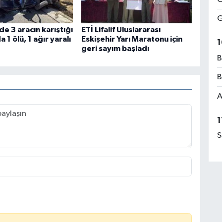
G
de 3 aracın karıştığı
ETİ Lifalif Uluslararası
 1 ölü, 1 ağır yaralı
Eskişehir Yarı Maratonu için
1
geri sayım başladı
B
B
A
1
S