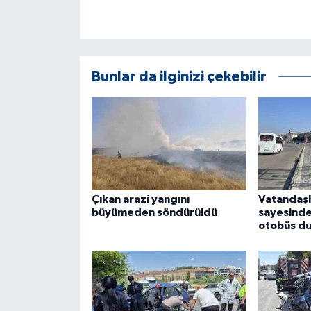
ÜLKE GÜNDEMİ
YAŞAM
Bunlar da ilginizi çekebilir
YEREL
Yerel Haberler
Çıkan arazi yangını
Vatandaşl
büyümeden söndürüldü
sayesinde
otobüs du