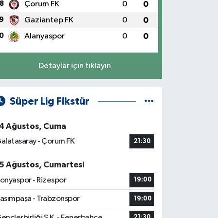
8
Çorum FK
0
0
9
Gaziantep FK
0
0
0
Alanyaspor
0
0
Detaylar için tıklayın
Süper Lig Fikstür
4 Ağustos, Cuma
alatasaray - Çorum FK
21:30
5 Ağustos, Cumartesi
onyaspor - Rizespor
19:00
asımpaşa - Trabzonspor
19:00
ençlerbirliği S.K. - Fenerbahçe
21:30