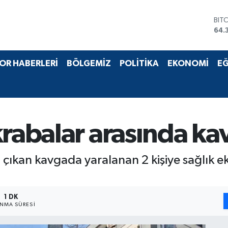
BIT
64.
DO
47,
EU
55,
OR HABERLERİ
BÖLGEMİZ
POLİTİKA
EKONOMİ
EĞ
STE
64,
GRA
661
BİS
13.
rabalar arasında kav
 çıkan kavgada yaralanan 2 kişiye sağlık e
1 DK
NMA SÜRESI