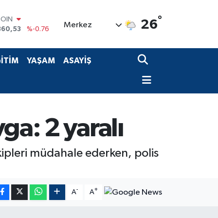
COIN
360,53
%-0.76
°
26
Merkez
LAR
7069
%0.17
RO
0265
%0.01
İTİM
YAŞAM
ASAYİŞ
RLİN
1897
%0.02
M ALTIN
8.49
%2.12
T100
887
%64
ga: 2 yaralı
kipleri müdahale ederken, polis
-
+
A
A