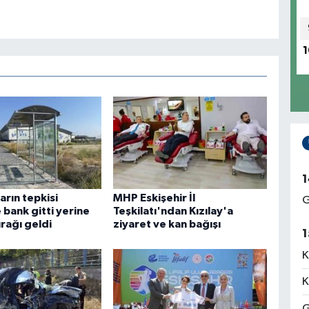
1
1
arın tepkisi
MHP Eskişehir İl
G
 bank gitti yerine
Teşkilatı'ndan Kızılay'a
rağı geldi
ziyaret ve kan bağışı
1
K
K
G