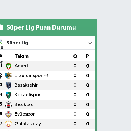
Süper Lig Puan Durumu
Süper Lig
#
Takım
O
P
1
Amed
0
0
2
Erzurumspor FK
0
0
3
Başakşehir
0
0
4
Kocaelispor
0
0
5
Beşiktaş
0
0
6
Eyüpspor
0
0
7
Galatasaray
0
0