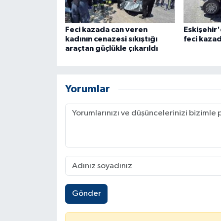
Feci kazada can veren
Eskişehir'
kadının cenazesi sıkıştığı
feci kazada
araçtan güçlükle çıkarıldı
Yorumlar
Gönder