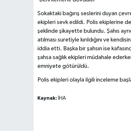
KÜLTÜR SANAT
Sokaktaki bağırış seslerini duyan çevre
MAGAZİN
ekipleri sevk edildi. Polis ekiplerine d
şeklinde şikayette bulundu. Şahıs ayrı
Otomobil
atılması suretiyle kırıldığını ve kendisi
POLİTİKA
iddia etti. Başka bir şahsın ise kafas
şahsa sağlık ekipleri müdahale ederken,
Sağlık
emniyete götürüldü.
SİYASET
Polis ekipleri olayla ilgili inceleme başl
SPOR HABERLERİ
Kaynak:
İHA
TEKNOLOJİ
Turizm