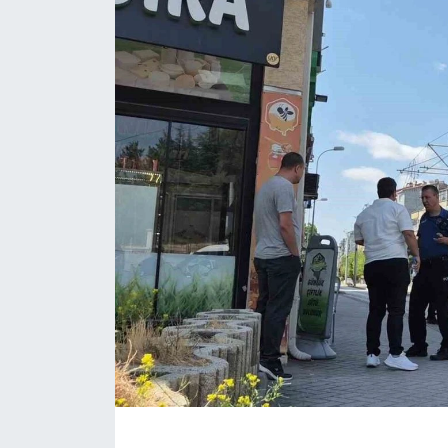
ÇEVRE
Dış Haberler
Dünya
EĞİTİM
EKONOMİ
English News
Finans
Flaş Haber
Gayrimenkul