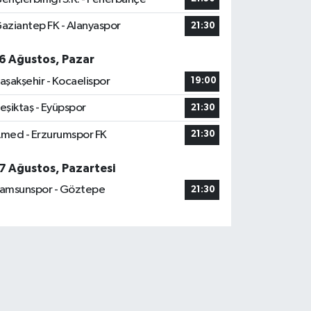
aziantep FK - Alanyaspor
21:30
6 Ağustos, Pazar
aşakşehir - Kocaelispor
19:00
eşiktaş - Eyüpspor
21:30
med - Erzurumspor FK
21:30
7 Ağustos, Pazartesi
amsunspor - Göztepe
21:30