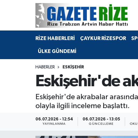
BÖLGEMİZ
Merkez Nöbetçi Eczaneler
RİZE HABERLERİ
ÇAYKUR RİZESPOR
SP
SPOR
Merkez Hava Durumu
ÜLKE GÜNDEMİ
Asayiş
Merkez Trafik Yoğunluk Haritası
HABERLER
ESKIŞEHIR
Rize Jandarma Komutanlığı
Süper Lig Puan Durumu ve Fikstür
Eskişehir'de ak
Bilim Teknoloji
Tüm Manşetler
Eskişehir'de akrabalar arasında
Bölge
Son Dakika Haberleri
olayla ilgili inceleme başlattı.
Advertising news
Haber Arşivi
06.07.2026 - 12:54
06.07.2026 - 13:05
YAYINLANMA
GÜNCELLEME
OKU
Canlı Maç