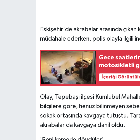
GENEL
Eskişehir'de akrabalar arasında çıkan k
GÜNDEM
müdahale ederken, polis olayla ilgili i
Güvenlik
Gece saatleri
HABERDE İNSAN
motosikletli 
İçeriği Görüntül
İNSAN
İş Dünyası
Olay, Tepebaşı ilçesi Kumlubel Mahall
bilgilere göre, henüz bilinmeyen sebep
Jandarma
sokak ortasında kavgaya tutuştu. Tara
akrabalar da kavgaya dahil oldu.
Kadın
'Beni kemerle dövdüler'