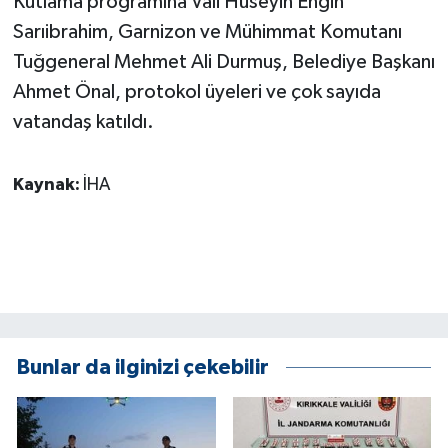
Kutlama programına Vali Hüseyin Engin
ÜLKE GÜNDEMİ
Sarıibrahim, Garnizon ve Mühimmat Komutanı
Tuğgeneral Mehmet Ali Durmuş, Belediye Başkanı
YAŞAM
Ahmet Önal, protokol üyeleri ve çok sayıda
YEREL
vatandaş katıldı.
Yerel Haberler
Kaynak:
İHA
Bunlar da ilginizi çekebilir