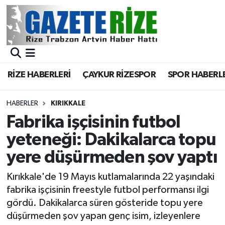
BÖLGEMİZ
Merkez Nöbetçi Eczaneler
SPOR
Merkez Hava Durumu
RİZE HABERLERİ
ÇAYKUR RİZESPOR
SPOR HABERL
Asayiş
Merkez Trafik Yoğunluk Haritası
HABERLER
KIRIKKALE
Rize Jandarma Komutanlığı
Süper Lig Puan Durumu ve Fikstür
Fabrika işçisinin futbol
yeteneği: Dakikalarca topu
Bilim Teknoloji
Tüm Manşetler
yere düşürmeden şov yaptı
Bölge
Son Dakika Haberleri
Kırıkkale'de 19 Mayıs kutlamalarında 22 yaşındaki
fabrika işçisinin freestyle futbol performansı ilgi
Advertising news
Haber Arşivi
gördü. Dakikalarca süren gösteride topu yere
düşürmeden şov yapan genç isim, izleyenlere
Canlı Maç