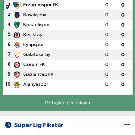
2
Erzurumspor FK
0
0
3
Başakşehir
0
0
4
Kocaelispor
0
0
5
Beşiktaş
0
0
6
Eyüpspor
0
0
7
Galatasaray
0
0
8
Çorum FK
0
0
9
Gaziantep FK
0
0
10
Alanyaspor
0
0
Detaylar için tıklayın
Süper Lig Fikstür