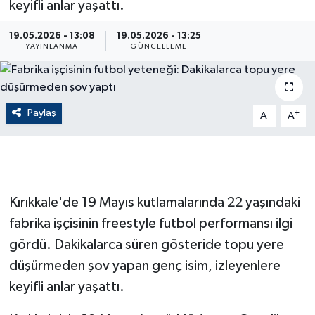
keyifli anlar yaşattı.
ÇEVRE
19.05.2026 - 13:08
19.05.2026 - 13:25
YAYINLANMA
GÜNCELLEME
Dış Haberler
Dünya
Paylaş
-
+
A
A
EĞİTİM
EKONOMİ
Kırıkkale'de 19 Mayıs kutlamalarında 22 yaşındaki
English News
fabrika işçisinin freestyle futbol performansı ilgi
Finans
gördü. Dakikalarca süren gösteride topu yere
düşürmeden şov yapan genç isim, izleyenlere
Flaş Haber
keyifli anlar yaşattı.
Gayrimenkul