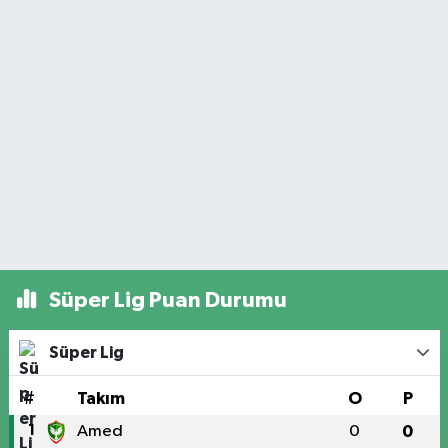
Süper Lig Puan Durumu
Süper Lig
#
Takım
O
P
1
Amed
0
0