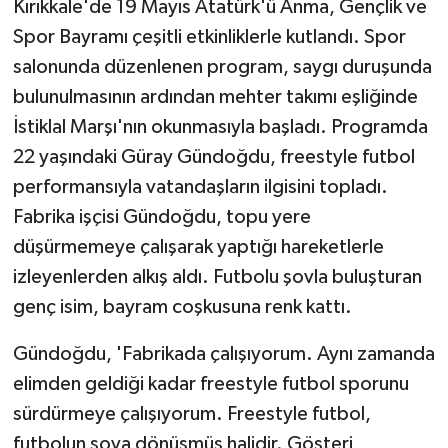
Kırıkkale'de 19 Mayıs Atatürk'ü Anma, Gençlik ve
Spor Bayramı çeşitli etkinliklerle kutlandı. Spor
GENEL
salonunda düzenlenen program, saygı duruşunda
bulunulmasının ardından mehter takımı eşliğinde
GÜNDEM
İstiklal Marşı'nın okunmasıyla başladı. Programda
Güvenlik
22 yaşındaki Güray Gündoğdu, freestyle futbol
performansıyla vatandaşların ilgisini topladı.
HABERDE İNSAN
Fabrika işçisi Gündoğdu, topu yere
düşürmemeye çalışarak yaptığı hareketlerle
İNSAN
izleyenlerden alkış aldı. Futbolu şovla buluşturan
İş Dünyası
genç isim, bayram coşkusuna renk kattı.
Gündoğdu, 'Fabrikada çalışıyorum. Aynı zamanda
Jandarma
elimden geldiği kadar freestyle futbol sporunu
Kadın
sürdürmeye çalışıyorum. Freestyle futbol,
futbolun şova dönüşmüş halidir. Gösteri