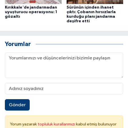
Kırıkkale'de jandarmadan
Sürünün içinden ihanet
uyuşturucu operasyonu: 1
çıktı: Çobanın hırsızlarla
gözaltı
kurduğu planı jandarma
deşifre etti
Yorumlar
Gönder
Yorum yazarak
topluluk kurallarımızı
kabul etmiş bulunuyor