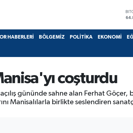
BIT
64.
DO
47,
EU
55,
OR HABERLERİ
BÖLGEMİZ
POLİTİKA
EKONOMİ
EĞ
STE
64,
GRA
66
BİS
13.
anisa'yı coşturdu
in açılış gününde sahne alan Ferhat Göçer,
rını Manisalılarla birlikte seslendiren sanat