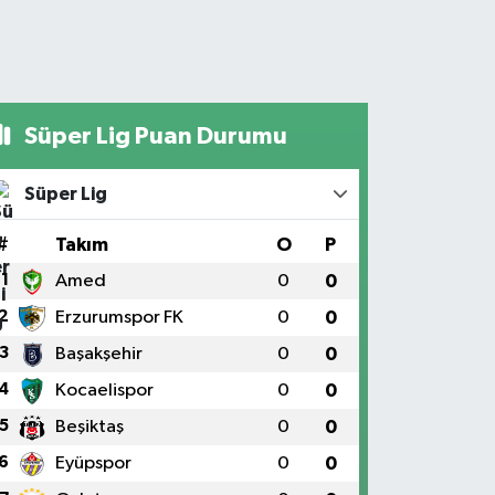
Süper Lig Puan Durumu
Süper Lig
#
Takım
O
P
1
Amed
0
0
2
Erzurumspor FK
0
0
3
Başakşehir
0
0
4
Kocaelispor
0
0
5
Beşiktaş
0
0
6
Eyüpspor
0
0