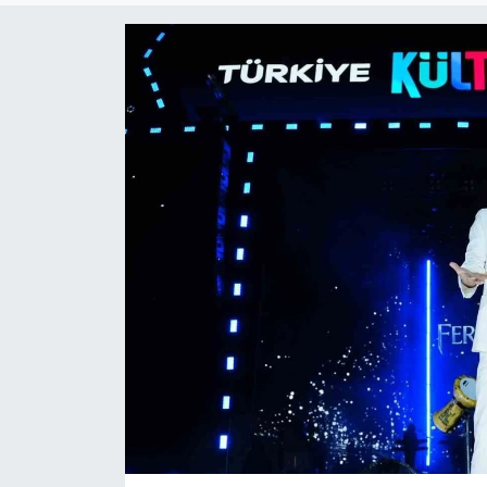
ÇEVRE
Dış Haberler
Dünya
EĞİTİM
EKONOMİ
English News
Finans
Flaş Haber
Gayrimenkul