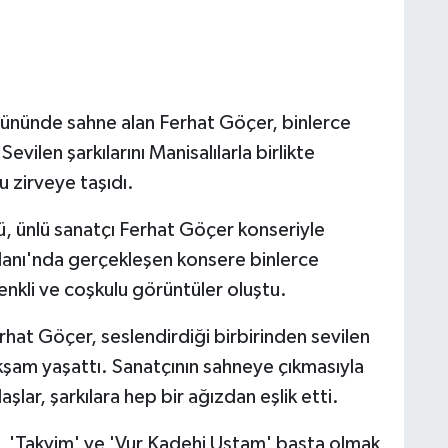
ş gününde sahne alan Ferhat Göçer, binlerce
vilen şarkılarını Manisalılarla birlikte
u zirveye taşıdı.
nü, ünlü sanatçı Ferhat Göçer konseriyle
anı'nda gerçekleşen konsere binlerce
renkli ve coşkulu görüntüler oluştu.
hat Göçer, seslendirdiği birbirinden sevilen
akşam yaşattı. Sanatçının sahneye çıkmasıyla
şlar, şarkılara hep bir ağızdan eşlik etti.
', 'Takvim' ve 'Vur Kadehi Ustam' başta olmak