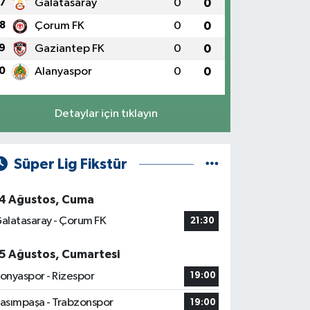
7
Galatasaray
0
0
8
Çorum FK
0
0
9
Gaziantep FK
0
0
0
Alanyaspor
0
0
Detaylar için tıklayın
Süper Lig Fikstür
4 Ağustos, Cuma
alatasaray - Çorum FK
21:30
5 Ağustos, Cumartesi
onyaspor - Rizespor
19:00
asımpaşa - Trabzonspor
19:00