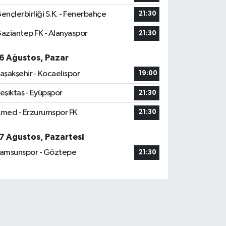
ençlerbirliği S.K. - Fenerbahçe
21:30
aziantep FK - Alanyaspor
21:30
6 Ağustos, Pazar
aşakşehir - Kocaelispor
19:00
eşiktaş - Eyüpspor
21:30
med - Erzurumspor FK
21:30
7 Ağustos, Pazartesi
amsunspor - Göztepe
21:30