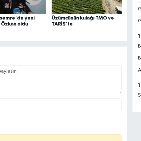
G
semre'de yeni
Üzümcünün kulağı TMO ve
G
i Özkan oldu
TARİŞ'te
1
B
B
A
1
S