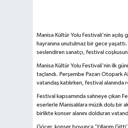
GENEL
GÜNDEM
Manisa Kültür Yolu Festivali'nin açılı
Güvenlik
hayranına unutulmaz bir gece yaşattı. Se
seslendiren sanatçı, festival coşkusun
HABERDE İNSAN
Manisa Kültür Yolu Festivali'nin ilk gü
İNSAN
taçlandı. Perşembe Pazarı Otopark Al
vatandaş katılırken, festival alanında 
İş Dünyası
Festival kapsamında sahneye çıkan Fer
Jandarma
eserlerle Manisalılara müzik dolu bir 
birlikte konser alanını dolduran vatanda
Kadın
Göçer, konser boyunca 'Yıllarım Gitti