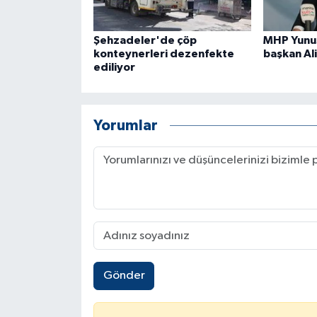
Şehzadeler'de çöp
MHP Yunu
konteynerleri dezenfekte
başkan Al
ediliyor
Yorumlar
Gönder