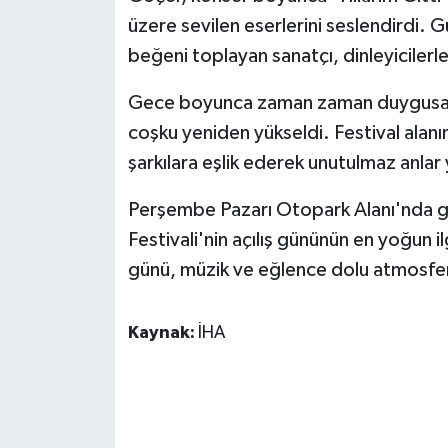
KÜLTÜR SANAT
üzere sevilen eserlerini seslendirdi.
beğeni toplayan sanatçı, dinleyicilerle
MAGAZİN
Gece boyunca zaman zaman duygusal anl
Otomobil
coşku yeniden yükseldi. Festival alan
POLİTİKA
şarkılara eşlik ederek unutulmaz anlar
Perşembe Pazarı Otopark Alanı'nda ger
Sağlık
Festivali'nin açılış gününün en yoğun ilg
SİYASET
günü, müzik ve eğlence dolu atmosfer
SPOR HABERLERİ
Kaynak:
İHA
TEKNOLOJİ
Turizm