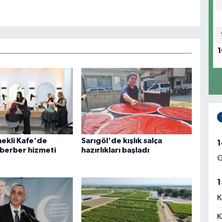
1
ekli Kafe'de
Sarıgöl'de kışlık salça
1
 berber hizmeti
hazırlıkları başladı
G
1
K
K