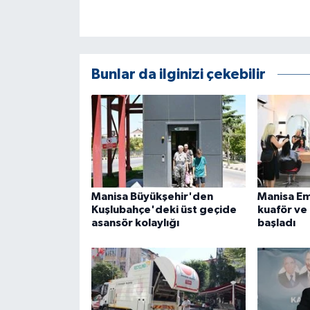
ÜLKE GÜNDEMİ
YAŞAM
Bunlar da ilginizi çekebilir
YEREL
Yerel Haberler
Manisa Büyükşehir'den
Manisa Em
Kuşlubahçe'deki üst geçide
kuaför ve
asansör kolaylığı
başladı