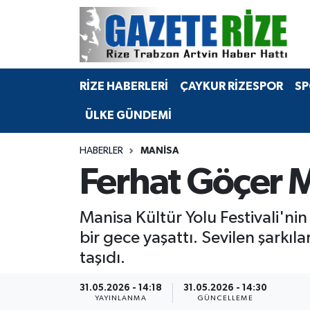
BÖLGEMİZ
Merkez Nöbetçi Eczaneler
RİZE HABERLERİ
ÇAYKUR RİZESPOR
SP
SPOR
Merkez Hava Durumu
ÜLKE GÜNDEMİ
Asayiş
Merkez Trafik Yoğunluk Haritası
HABERLER
MANISA
Rize Jandarma Komutanlığı
Süper Lig Puan Durumu ve Fikstür
Ferhat Göçer M
Bilim Teknoloji
Tüm Manşetler
Manisa Kültür Yolu Festivali'n
Bölge
Son Dakika Haberleri
bir gece yaşattı. Sevilen şarkıla
taşıdı.
Advertising news
Haber Arşivi
31.05.2026 - 14:18
31.05.2026 - 14:30
Canlı Maç
YAYINLANMA
GÜNCELLEME