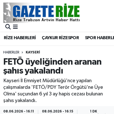
BÖLGEMİZ
Merkez Nöbetçi Eczaneler
SPOR
Merkez Hava Durumu
RİZE HABERLERİ
ÇAYKUR RİZESPOR
SPOR HABERL
Asayiş
Merkez Trafik Yoğunluk Haritası
HABERLER
KAYSERI
Rize Jandarma Komutanlığı
Süper Lig Puan Durumu ve Fikstür
FETÖ üyeliğinden aranan
şahıs yakalandı
Bilim Teknoloji
Tüm Manşetler
Kayseri İl Emniyet Müdürlüğü'nce yapılan
Bölge
Son Dakika Haberleri
çalışmalarda 'FETÖ/PDY Terör Örgütü'ne Üye
Olma' suçundan 6 yıl 3 ay hapis cezası bulunan
Advertising news
Haber Arşivi
şahıs yakalandı.
Canlı Maç
08.06.2026 - 16:11
08.06.2026 - 16:15
1 DK