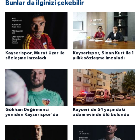
Bunlar da ilginizi çekebilir
ÜLKE GÜNDEMİ
YAŞAM
YEREL
Yerel Haberler
Kayserispor, Murat Uçar ile
Kayserispor, Sinan Kurt ile 1
sözleşme imzaladı
yıllık sözleşme imzaladı
Gökhan Değirmenci
Kayseri'de 54 yaşındaki
yeniden Kayserispor'da
adam evinde ölü bulundu