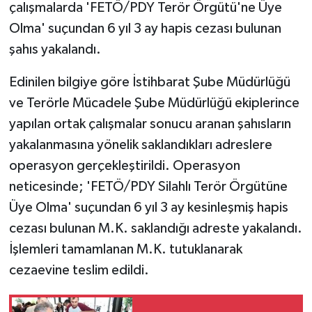
çalışmalarda 'FETÖ/PDY Terör Örgütü'ne Üye
Olma' suçundan 6 yıl 3 ay hapis cezası bulunan
GENEL
şahıs yakalandı.
GÜNDEM
Edinilen bilgiye göre İstihbarat Şube Müdürlüğü
ve Terörle Mücadele Şube Müdürlüğü ekiplerince
Güvenlik
yapılan ortak çalışmalar sonucu aranan şahısların
HABERDE İNSAN
yakalanmasına yönelik saklandıkları adreslere
operasyon gerçekleştirildi. Operasyon
İNSAN
neticesinde; 'FETÖ/PDY Silahlı Terör Örgütüne
Üye Olma' suçundan 6 yıl 3 ay kesinleşmiş hapis
İş Dünyası
cezası bulunan M.K. saklandığı adreste yakalandı.
Jandarma
İşlemleri tamamlanan M.K. tutuklanarak
cezaevine teslim edildi.
Kadın