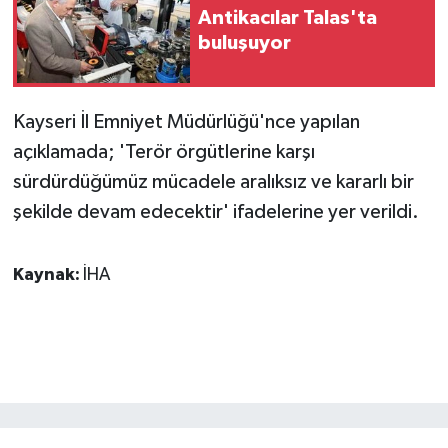
KÜLTÜR SANAT
Antikacılar Talas'ta
buluşuyor
MAGAZİN
Otomobil
Kayseri İl Emniyet Müdürlüğü'nce yapılan
açıklamada; 'Terör örgütlerine karşı
POLİTİKA
sürdürdüğümüz mücadele aralıksız ve kararlı bir
şekilde devam edecektir' ifadelerine yer verildi.
Sağlık
SİYASET
Kaynak:
İHA
SPOR HABERLERİ
TEKNOLOJİ
Turizm