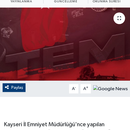
YAYINLANMA
GÜNCELLEME
OKUNMA SÜRESI
ÇEVRE
Dış Haberler
Dünya
EĞİTİM
EKONOMİ
English News
Paylaş
-
+
A
A
Finans
Flaş Haber
Kayseri İl Emniyet Müdürlüğü'nce yapılan
Gayrimenkul