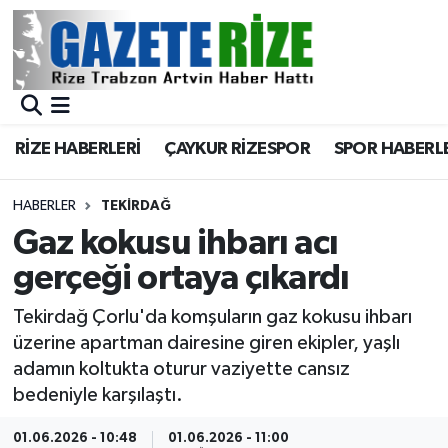
BÖLGEMİZ
Merkez Nöbetçi Eczaneler
SPOR
Merkez Hava Durumu
RİZE HABERLERİ
ÇAYKUR RİZESPOR
SPOR HABERL
Asayiş
Merkez Trafik Yoğunluk Haritası
HABERLER
TEKIRDAĞ
Rize Jandarma Komutanlığı
Süper Lig Puan Durumu ve Fikstür
Gaz kokusu ihbarı acı
gerçeği ortaya çıkardı
Bilim Teknoloji
Tüm Manşetler
Tekirdağ Çorlu'da komşuların gaz kokusu ihbarı
Bölge
Son Dakika Haberleri
üzerine apartman dairesine giren ekipler, yaşlı
adamın koltukta oturur vaziyette cansız
Advertising news
Haber Arşivi
bedeniyle karşılaştı.
Canlı Maç
01.06.2026 - 10:48
01.06.2026 - 11:00