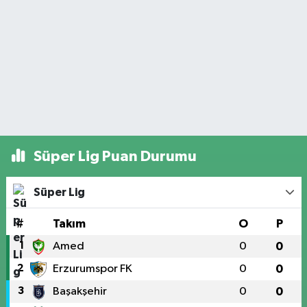
Süper Lig Puan Durumu
Süper Lig
#
Takım
O
P
1
Amed
0
0
2
Erzurumspor FK
0
0
3
Başakşehir
0
0