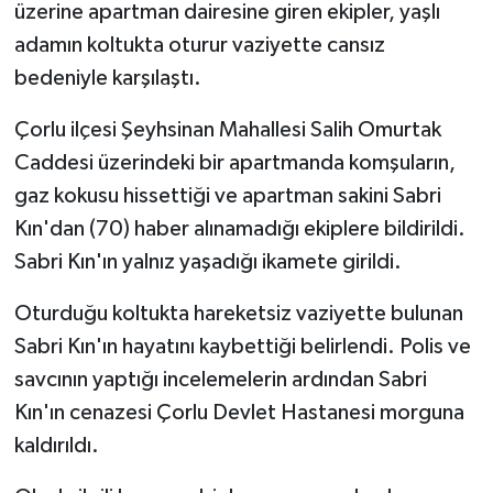
üzerine apartman dairesine giren ekipler, yaşlı
adamın koltukta oturur vaziyette cansız
GENEL
bedeniyle karşılaştı.
GÜNDEM
Çorlu ilçesi Şeyhsinan Mahallesi Salih Omurtak
Caddesi üzerindeki bir apartmanda komşuların,
Güvenlik
gaz kokusu hissettiği ve apartman sakini Sabri
HABERDE İNSAN
Kın'dan (70) haber alınamadığı ekiplere bildirildi.
Sabri Kın'ın yalnız yaşadığı ikamete girildi.
İNSAN
Oturduğu koltukta hareketsiz vaziyette bulunan
İş Dünyası
Sabri Kın'ın hayatını kaybettiği belirlendi. Polis ve
savcının yaptığı incelemelerin ardından Sabri
Jandarma
Kın'ın cenazesi Çorlu Devlet Hastanesi morguna
kaldırıldı.
Kadın