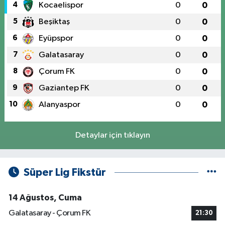
4
Kocaelispor
0
0
5
Beşiktaş
0
0
6
Eyüpspor
0
0
7
Galatasaray
0
0
8
Çorum FK
0
0
9
Gaziantep FK
0
0
10
Alanyaspor
0
0
Detaylar için tıklayın
Süper Lig Fikstür
14 Ağustos, Cuma
Galatasaray - Çorum FK
21:30