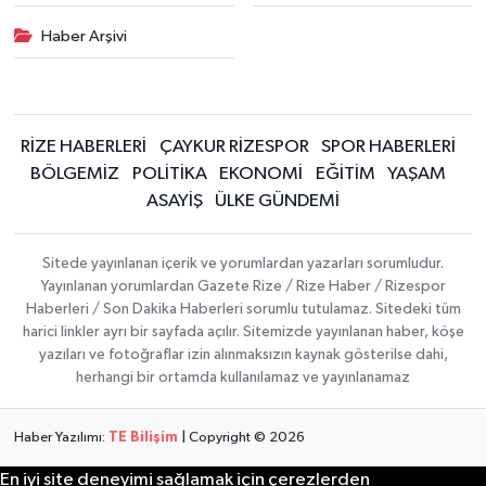
Haber Arşivi
RİZE HABERLERİ
ÇAYKUR RİZESPOR
SPOR HABERLERİ
BÖLGEMİZ
POLİTİKA
EKONOMİ
EĞİTİM
YAŞAM
ASAYİŞ
ÜLKE GÜNDEMİ
Sitede yayınlanan içerik ve yorumlardan yazarları sorumludur.
Yayınlanan yorumlardan Gazete Rize / Rize Haber / Rizespor
Haberleri / Son Dakika Haberleri sorumlu tutulamaz. Sitedeki tüm
harici linkler ayrı bir sayfada açılır. Sitemizde yayınlanan haber, köşe
yazıları ve fotoğraflar izin alınmaksızın kaynak gösterilse dahi,
herhangi bir ortamda kullanılamaz ve yayınlanamaz
Haber Yazılımı:
TE Bilişim
| Copyright © 2026
En iyi site deneyimi sağlamak için çerezlerden