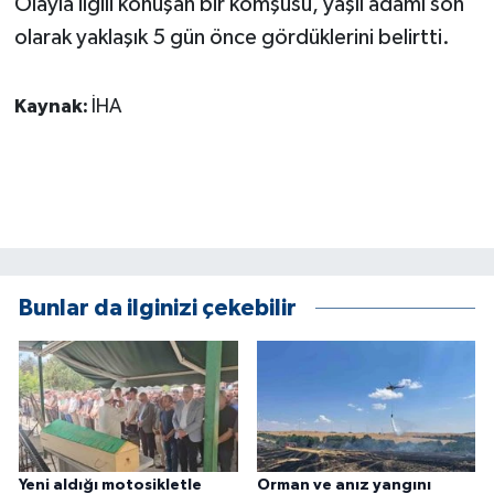
Olayla ilgili konuşan bir komşusu, yaşlı adamı son
KÜLTÜR SANAT
olarak yaklaşık 5 gün önce gördüklerini belirtti.
MAGAZİN
Kaynak:
İHA
Otomobil
POLİTİKA
Sağlık
SİYASET
Bunlar da ilginizi çekebilir
SPOR HABERLERİ
TEKNOLOJİ
Turizm
Yeni aldığı motosikletle
Orman ve anız yangını