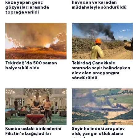
kaza yapan genç
havadan ve karadan
ÜLKE GÜNDEMİ
gözyaşları arasında
müdahaleyle söndürüldü
toprağa verildi
YAŞAM
YEREL
Yerel Haberler
Tekirdağ'da 500 saman
Tekirdağ Çanakkale
balyası kül oldu
sınırında seyir halindeyken
alev alan araç yangını
söndürüldü
Kumbaradaki birikimlerini
Seyir halindeki araç alev
Filistin'e bağışladılar
aldı, yangın otluk alana