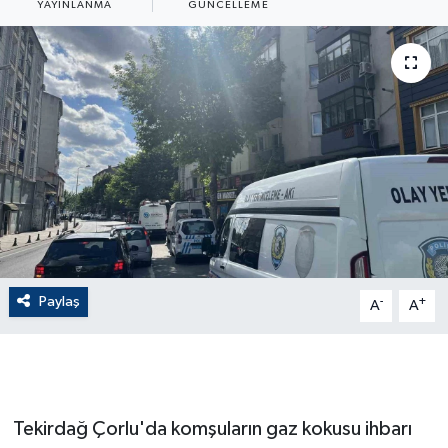
YAYINLANMA
GÜNCELLEME
ÇEVRE
Dış Haberler
Dünya
EĞİTİM
EKONOMİ
English News
Paylaş
-
+
A
A
Finans
Flaş Haber
Tekirdağ Çorlu'da komşuların gaz kokusu ihbarı
Gayrimenkul