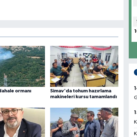
1
1
dahale ormanı
Simav'da tohum hazırlama
makineleri kursu tamamlandı
G
1
K
K