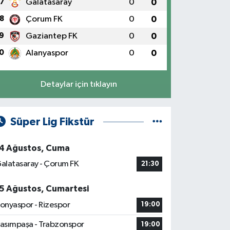
7
Galatasaray
0
0
8
Çorum FK
0
0
9
Gaziantep FK
0
0
0
Alanyaspor
0
0
Detaylar için tıklayın
Süper Lig Fikstür
4 Ağustos, Cuma
alatasaray - Çorum FK
21:30
5 Ağustos, Cumartesi
onyaspor - Rizespor
19:00
asımpaşa - Trabzonspor
19:00