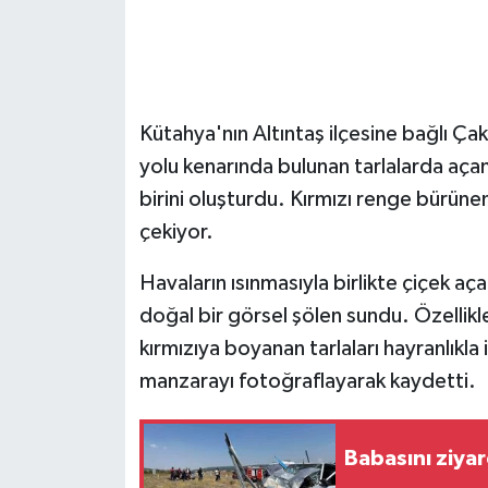
GENEL
GÜNDEM
Kütahya'nın Altıntaş ilçesine bağlı Ç
Güvenlik
yolu kenarında bulunan tarlalarda açan
birini oluşturdu. Kırmızı renge bürünen
HABERDE İNSAN
çekiyor.
İNSAN
Havaların ısınmasıyla birlikte çiçek aça
doğal bir görsel şölen sundu. Özellikle
İş Dünyası
kırmızıya boyanan tarlaları hayranlıkla
manzarayı fotoğraflayarak kaydetti.
Jandarma
Kadın
Babasını ziya