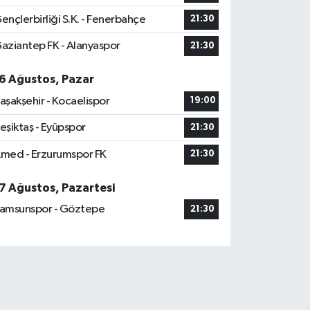
ençlerbirliği S.K. - Fenerbahçe
21:30
aziantep FK - Alanyaspor
21:30
6 Ağustos, Pazar
aşakşehir - Kocaelispor
19:00
eşiktaş - Eyüpspor
21:30
med - Erzurumspor FK
21:30
7 Ağustos, Pazartesi
amsunspor - Göztepe
21:30