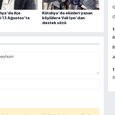
G
ya'da ilçe
Kütahya'da ekinleri yanan
G
i 13 Ağustos'ta
köylülere Vali Işın'dan
destek sözü
1
B
B
A
1
S