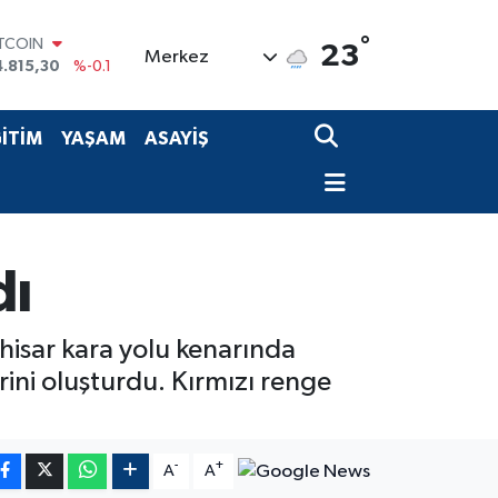
ITCOIN
°
4.815,30
%-0.1
23
Merkez
OLAR
7,7436
%0.18
URO
5,2510
%0.32
İTİM
YAŞAM
ASAYİŞ
TERLİN
4,4811
%0.38
RAM ALTIN
660.55
%0
İST100
3.779
%-14
dı
hisar kara yolu kenarında
ini oluşturdu. Kırmızı renge
-
+
A
A