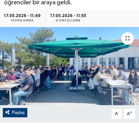
öğrenciler bir araya geldi.
ÇEVRE
17.05.2026 - 11:49
17.05.2026 - 11:55
YAYINLANMA
GÜNCELLEME
Dış Haberler
Dünya
EĞİTİM
EKONOMİ
English News
Finans
Paylaş
-
+
A
A
Flaş Haber
Gayrimenkul