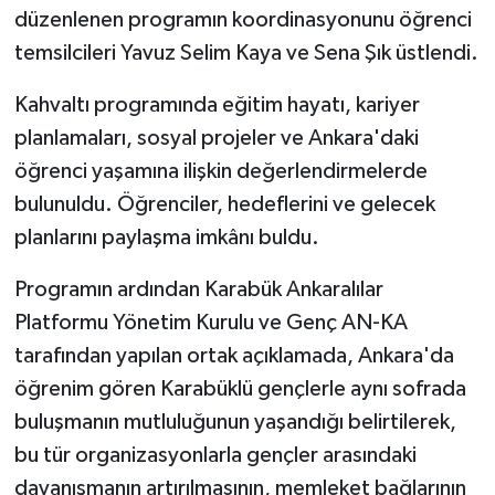
KÜLTÜR SANAT
düzenlenen programın koordinasyonunu öğrenci
temsilcileri Yavuz Selim Kaya ve Sena Şık üstlendi.
MAGAZİN
Kahvaltı programında eğitim hayatı, kariyer
Otomobil
planlamaları, sosyal projeler ve Ankara'daki
öğrenci yaşamına ilişkin değerlendirmelerde
POLİTİKA
bulunuldu. Öğrenciler, hedeflerini ve gelecek
Sağlık
planlarını paylaşma imkânı buldu.
Programın ardından Karabük Ankaralılar
SİYASET
Platformu Yönetim Kurulu ve Genç AN-KA
SPOR HABERLERİ
tarafından yapılan ortak açıklamada, Ankara'da
öğrenim gören Karabüklü gençlerle aynı sofrada
TEKNOLOJİ
buluşmanın mutluluğunun yaşandığı belirtilerek,
bu tür organizasyonlarla gençler arasındaki
Turizm
dayanışmanın artırılmasının, memleket bağlarının