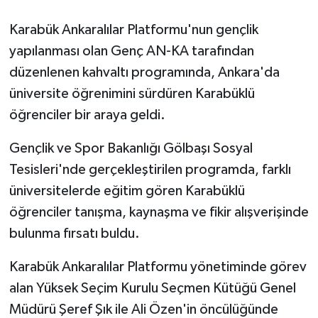
Karabük Ankaralılar Platformu'nun gençlik
GENEL
yapılanması olan Genç AN-KA tarafından
GÜNDEM
düzenlenen kahvaltı programında, Ankara'da
üniversite öğrenimini sürdüren Karabüklü
Güvenlik
öğrenciler bir araya geldi.
HABERDE İNSAN
Gençlik ve Spor Bakanlığı Gölbaşı Sosyal
Tesisleri'nde gerçekleştirilen programda, farklı
İNSAN
üniversitelerde eğitim gören Karabüklü
öğrenciler tanışma, kaynaşma ve fikir alışverişinde
İş Dünyası
bulunma fırsatı buldu.
Jandarma
Karabük Ankaralılar Platformu yönetiminde görev
Kadın
alan Yüksek Seçim Kurulu Seçmen Kütüğü Genel
Müdürü Şeref Şık ile Ali Özen'in öncülüğünde