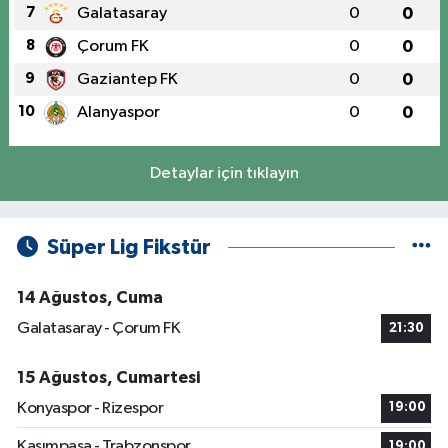
7
Galatasaray
0
0
8
Çorum FK
0
0
9
Gaziantep FK
0
0
10
Alanyaspor
0
0
Detaylar için tıklayın
Süper Lig Fikstür
14 Ağustos, Cuma
Galatasaray - Çorum FK
21:30
15 Ağustos, Cumartesi
Konyaspor - Rizespor
19:00
Kasımpaşa - Trabzonspor
19:00