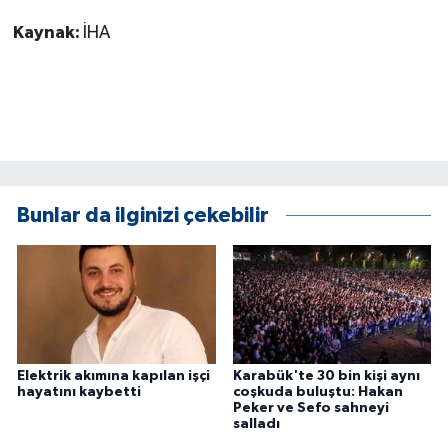
Kaynak:
İHA
Bunlar da ilginizi çekebilir
Elektrik akımına kapılan işçi
Karabük'te 30 bin kişi aynı
hayatını kaybetti
coşkuda buluştu: Hakan
Peker ve Sefo sahneyi
salladı