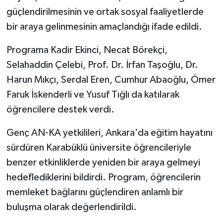
ÜLKE GÜNDEMİ
güçlendirilmesinin ve ortak sosyal faaliyetlerde
bir araya gelinmesinin amaçlandığı ifade edildi.
YAŞAM
Programa Kadir Ekinci, Necat Börekçi,
YEREL
Selahaddin Çelebi, Prof. Dr. İrfan Taşoğlu, Dr.
Harun Mıkçı, Serdal Eren, Cumhur Abaoğlu, Ömer
Yerel Haberler
Faruk İskenderli ve Yusuf Tığlı da katılarak
öğrencilere destek verdi.
Genç AN-KA yetkilileri, Ankara'da eğitim hayatını
sürdüren Karabüklü üniversite öğrencileriyle
benzer etkinliklerde yeniden bir araya gelmeyi
hedeflediklerini bildirdi. Program, öğrencilerin
memleket bağlarını güçlendiren anlamlı bir
buluşma olarak değerlendirildi.