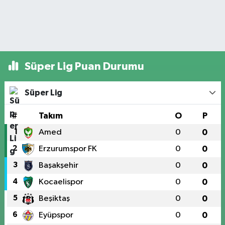
Süper Lig Puan Durumu
Süper Lig
#
Takım
O
P
1
Amed
0
0
2
Erzurumspor FK
0
0
3
Başakşehir
0
0
4
Kocaelispor
0
0
5
Beşiktaş
0
0
6
Eyüpspor
0
0