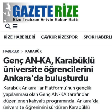
BÖLGEMİZ
Merkez Nöbetçi Eczaneler
SPOR
Merkez Hava Durumu
RİZE HABERLERİ
ÇAYKUR RİZESPOR
SPOR HABERL
Asayiş
Merkez Trafik Yoğunluk Haritası
HABERLER
KARABÜK
Rize Jandarma Komutanlığı
Süper Lig Puan Durumu ve Fikstür
Genç AN-KA, Karabüklü
üniversite öğrencilerini
Bilim Teknoloji
Tüm Manşetler
Ankara'da buluşturdu
Bölge
Son Dakika Haberleri
Karabük Ankaralılar Platformu'nun gençlik
yapılanması olan Genç AN-KA tarafından
Advertising news
Haber Arşivi
düzenlenen kahvaltı programında, Ankara'da
üniversite öğrenimini sürdüren Karabüklü
Canlı Maç