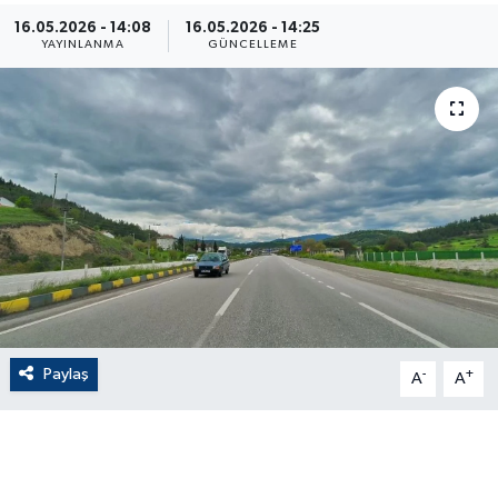
16.05.2026 - 14:08
16.05.2026 - 14:25
ÇEVRE
YAYINLANMA
GÜNCELLEME
Dış Haberler
Dünya
EĞİTİM
EKONOMİ
English News
Paylaş
-
+
Finans
A
A
Flaş Haber
Gayrimenkul