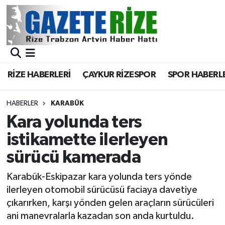
BÖLGEMİZ
Merkez Nöbetçi Eczaneler
SPOR
Merkez Hava Durumu
RİZE HABERLERİ
ÇAYKUR RİZESPOR
SPOR HABERL
Asayiş
Merkez Trafik Yoğunluk Haritası
HABERLER
KARABÜK
Rize Jandarma Komutanlığı
Süper Lig Puan Durumu ve Fikstür
Kara yolunda ters
istikamette ilerleyen
Bilim Teknoloji
Tüm Manşetler
sürücü kamerada
Bölge
Son Dakika Haberleri
Karabük-Eskipazar kara yolunda ters yönde
ilerleyen otomobil sürücüsü faciaya davetiye
Advertising news
Haber Arşivi
çıkarırken, karşı yönden gelen araçların sürücüleri
ani manevralarla kazadan son anda kurtuldu.
Canlı Maç