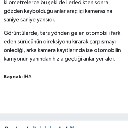
KÜLTÜR SANAT
kilometrelerce bu şekilde ilerledikten sonra
gözden kaybolduğu anlar araç içi kamerasına
MAGAZİN
saniye saniye yansıdı.
Otomobil
Görüntülerde, ters yönden gelen otomobili fark
eden sürücünün direksiyonu kırarak çarpışmayı
POLİTİKA
önlediği, arka kamera kayıtlarında ise otomobilin
kamyonun yanından hızla geçtiği anlar yer aldı.
Sağlık
SİYASET
Kaynak:
İHA
SPOR HABERLERİ
TEKNOLOJİ
Turizm