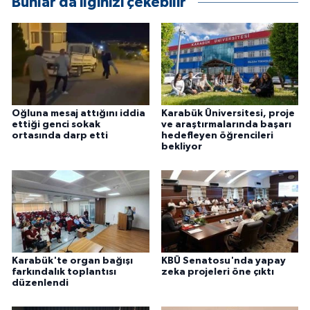
Bunlar da ilginizi çekebilir
ÜLKE GÜNDEMİ
YAŞAM
YEREL
Oğluna mesaj attığını iddia
Karabük Üniversitesi, proje
Yerel Haberler
ettiği genci sokak
ve araştırmalarında başarı
ortasında darp etti
hedefleyen öğrencileri
bekliyor
Karabük'te organ bağışı
KBÜ Senatosu'nda yapay
farkındalık toplantısı
zeka projeleri öne çıktı
düzenlendi