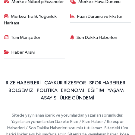
Merkez Nöbetçi Eczaneler
Merkez Hava Durumu
Merkez Trafik Yoğunluk
Puan Durumu ve Fikstür
Haritası
Tüm Manşetler
Son Dakika Haberleri
Haber Arşivi
RİZE HABERLERİ
ÇAYKUR RİZESPOR
SPOR HABERLERİ
BÖLGEMİZ
POLİTİKA
EKONOMİ
EĞİTİM
YAŞAM
ASAYİŞ
ÜLKE GÜNDEMİ
Sitede yayınlanan içerik ve yorumlardan yazarları sorumludur.
Yayınlanan yorumlardan Gazete Rize / Rize Haber / Rizespor
Haberleri / Son Dakika Haberleri sorumlu tutulamaz. Sitedeki tüm
harici linkler ayrı bir sayfada açılır. Sitemizde yayınlanan haber, köşe