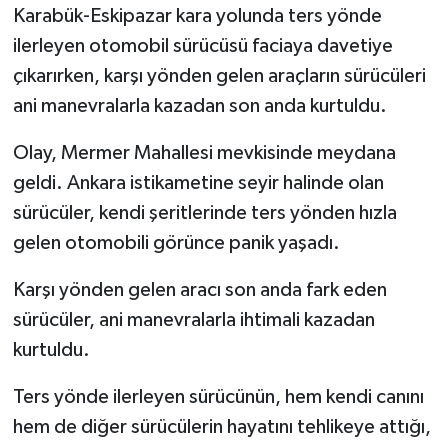
Karabük-Eskipazar kara yolunda ters yönde
ilerleyen otomobil sürücüsü faciaya davetiye
GENEL
çıkarırken, karşı yönden gelen araçların sürücüleri
GÜNDEM
ani manevralarla kazadan son anda kurtuldu.
Güvenlik
Olay, Mermer Mahallesi mevkisinde meydana
geldi. Ankara istikametine seyir halinde olan
HABERDE İNSAN
sürücüler, kendi şeritlerinde ters yönden hızla
gelen otomobili görünce panik yaşadı.
İNSAN
Karşı yönden gelen aracı son anda fark eden
İş Dünyası
sürücüler, ani manevralarla ihtimali kazadan
kurtuldu.
Jandarma
Ters yönde ilerleyen sürücünün, hem kendi canını
Kadın
hem de diğer sürücülerin hayatını tehlikeye attığı,