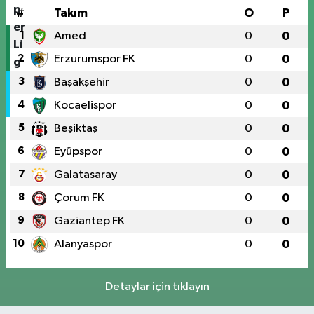
#
Takım
O
P
1
Amed
0
0
2
Erzurumspor FK
0
0
3
Başakşehir
0
0
4
Kocaelispor
0
0
5
Beşiktaş
0
0
6
Eyüpspor
0
0
7
Galatasaray
0
0
8
Çorum FK
0
0
9
Gaziantep FK
0
0
10
Alanyaspor
0
0
Detaylar için tıklayın