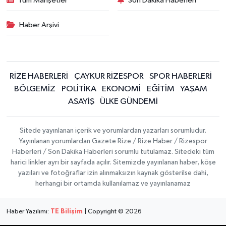
Tüm Manşetler
Son Dakika Haberleri
Haber Arşivi
RİZE HABERLERİ
ÇAYKUR RİZESPOR
SPOR HABERLERİ
BÖLGEMİZ
POLİTİKA
EKONOMİ
EĞİTİM
YAŞAM
ASAYİŞ
ÜLKE GÜNDEMİ
Sitede yayınlanan içerik ve yorumlardan yazarları sorumludur.
Yayınlanan yorumlardan Gazete Rize / Rize Haber / Rizespor
Haberleri / Son Dakika Haberleri sorumlu tutulamaz. Sitedeki tüm
harici linkler ayrı bir sayfada açılır. Sitemizde yayınlanan haber, köşe
yazıları ve fotoğraflar izin alınmaksızın kaynak gösterilse dahi,
herhangi bir ortamda kullanılamaz ve yayınlanamaz
Haber Yazılımı:
TE Bilişim
| Copyright © 2026