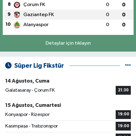
8
Çorum FK
0
0
9
Gaziantep FK
0
0
10
Alanyaspor
0
0
Detaylar için tıklayın
Süper Lig Fikstür
14 Ağustos, Cuma
Galatasaray - Çorum FK
21:30
15 Ağustos, Cumartesi
Konyaspor - Rizespor
19:00
Kasımpaşa - Trabzonspor
19:00