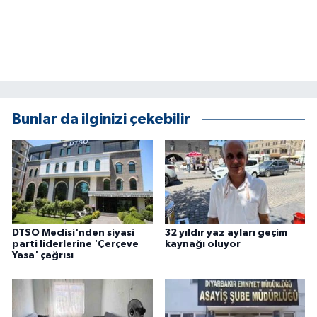
Bunlar da ilginizi çekebilir
DTSO Meclisi'nden siyasi
32 yıldır yaz ayları geçim
parti liderlerine 'Çerçeve
kaynağı oluyor
Yasa' çağrısı