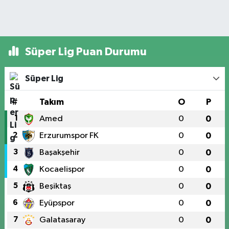
Süper Lig Puan Durumu
Süper Lig
#
Takım
O
P
1
Amed
0
0
2
Erzurumspor FK
0
0
3
Başakşehir
0
0
4
Kocaelispor
0
0
5
Beşiktaş
0
0
6
Eyüpspor
0
0
7
Galatasaray
0
0