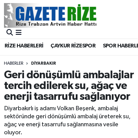
BÖLGEMİZ
Merkez Nöbetçi Eczaneler
SPOR
Merkez Hava Durumu
RİZE HABERLERİ
ÇAYKUR RİZESPOR
SPOR HABERL
Asayiş
Merkez Trafik Yoğunluk Haritası
HABERLER
DIYARBAKIR
Rize Jandarma Komutanlığı
Süper Lig Puan Durumu ve Fikstür
Geri dönüşümlü ambalajlar
tercih edilerek su, ağaç ve
Bilim Teknoloji
Tüm Manşetler
enerji tasarrufu sağlanıyor
Bölge
Son Dakika Haberleri
Diyarbakırlı iş adamı Volkan Beşenk, ambalaj
sektöründe geri dönüşümlü ambalaj üreterek su,
Advertising news
Haber Arşivi
ağaç ve enerji tasarrufu sağlanmasına vesile
oluyor.
Canlı Maç