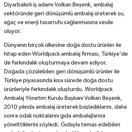
Diyarbakırlı iş adamı Volkan Beşenk, ambalaj
sektöründe geri dönüşümlü ambalaj üreterek su,
GENEL
ağaç ve enerji tasarrufu sağlanmasına vesile
GÜNDEM
oluyor.
Güvenlik
Dünyanın birçok ülkesine doğa dostu ürünler ile
hitap eden Worldpack ambalaj firması, Türkiye'de
HABERDE İNSAN
de farkındalık oluşturmaya devam ediyor.
Doğada çözülebilen geri dönüşümlü ürünler ile
İNSAN
Türkiye piyasasında kısa sürede doğa dostu
ürünleriyle farkındalık oluşturdu. Worldpack
İş Dünyası
Ambalaj Yönetim Kurulu Başkanı Volkan Beşenk,
Jandarma
2010 yılında ambalaj üreterek başladıklarını, daha
sonra odak noktalarını gıda ambalajlarına
Kadın
yönelttiklerini söyledi. Gıdayla temas edebilen