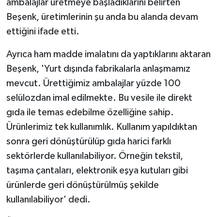
ambalajlar üretmeye başladıklarını belirten
KÜLTÜR SANAT
Beşenk, üretimlerinin şu anda bu alanda devam
MAGAZİN
ettiğini ifade etti.
Otomobil
Ayrıca ham madde imalatını da yaptıklarını aktaran
Beşenk, 'Yurt dışında fabrikalarla anlaşmamız
POLİTİKA
mevcut. Ürettiğimiz ambalajlar yüzde 100
selülozdan imal edilmekte. Bu vesile ile direkt
Sağlık
gıda ile temas edebilme özelliğine sahip.
Ürünlerimiz tek kullanımlık. Kullanım yapıldıktan
SİYASET
sonra geri dönüştürülüp gıda harici farklı
SPOR HABERLERİ
sektörlerde kullanılabiliyor. Örneğin tekstil,
taşıma çantaları, elektronik eşya kutuları gibi
TEKNOLOJİ
ürünlerde geri dönüştürülmüş şekilde
kullanılabiliyor' dedi.
Turizm