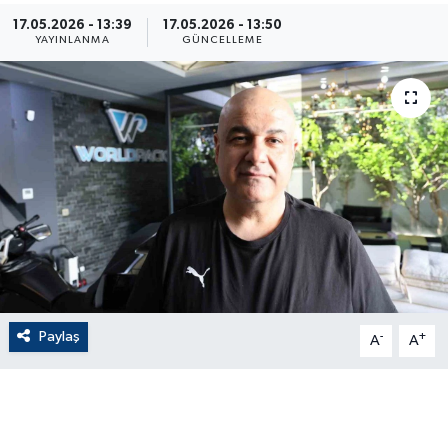
17.05.2026 - 13:39
17.05.2026 - 13:50
ÇEVRE
YAYINLANMA
GÜNCELLEME
Dış Haberler
Dünya
EĞİTİM
EKONOMİ
English News
Paylaş
-
+
Finans
A
A
Flaş Haber
Gayrimenkul