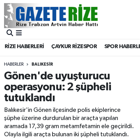
BÖLGEMİZ
Merkez Nöbetçi Eczaneler
SPOR
Merkez Hava Durumu
RİZE HABERLERİ
ÇAYKUR RİZESPOR
SPOR HABERL
Asayiş
Merkez Trafik Yoğunluk Haritası
HABERLER
BALIKESIR
Rize Jandarma Komutanlığı
Süper Lig Puan Durumu ve Fikstür
Gönen'de uyuşturucu
operasyonu: 2 şüpheli
Bilim Teknoloji
Tüm Manşetler
tutuklandı
Bölge
Son Dakika Haberleri
Balıkesir'in Gönen ilçesinde polis ekiplerince
şüphe üzerine durdurulan bir araçta yapılan
Advertising news
Haber Arşivi
aramada 17,39 gram metamfetamin ele geçirildi.
Olayla ilgili araçta bulunan iki şüpheli tutuklandı.
Canlı Maç