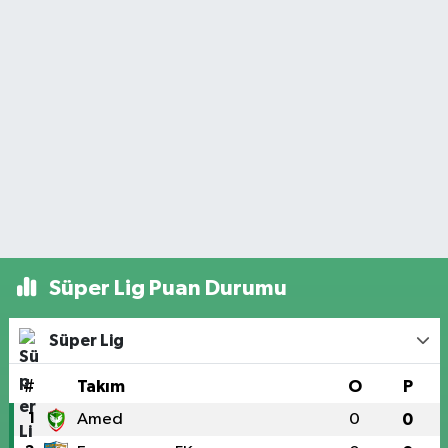
Süper Lig Puan Durumu
Süper Lig
#
Takım
O
P
1
Amed
0
0