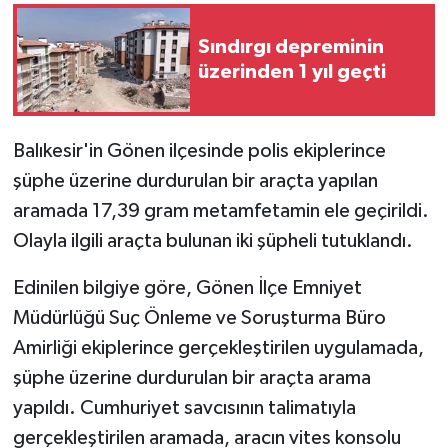
Sındırgı depreminin
GENEL
üzerinden 1 yıl geçti
GÜNDEM
Güvenlik
Balıkesir'in Gönen ilçesinde polis ekiplerince
şüphe üzerine durdurulan bir araçta yapılan
HABERDE İNSAN
aramada 17,39 gram metamfetamin ele geçirildi.
Olayla ilgili araçta bulunan iki şüpheli tutuklandı.
İNSAN
Edinilen bilgiye göre, Gönen İlçe Emniyet
İş Dünyası
Müdürlüğü Suç Önleme ve Soruşturma Büro
Amirliği ekiplerince gerçekleştirilen uygulamada,
Jandarma
şüphe üzerine durdurulan bir araçta arama
Kadın
yapıldı. Cumhuriyet savcısının talimatıyla
gerçekleştirilen aramada, aracın vites konsolu