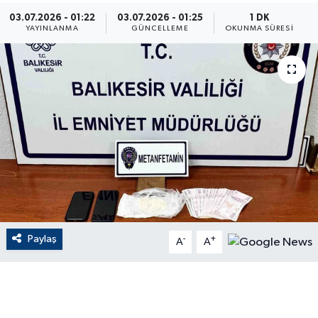
03.07.2026 - 01:22
03.07.2026 - 01:25
1 DK
ÇEVRE
YAYINLANMA
GÜNCELLEME
OKUNMA SÜRESI
Dış Haberler
Dünya
EĞİTİM
EKONOMİ
English News
Paylaş
-
+
Finans
A
A
Flaş Haber
Gayrimenkul