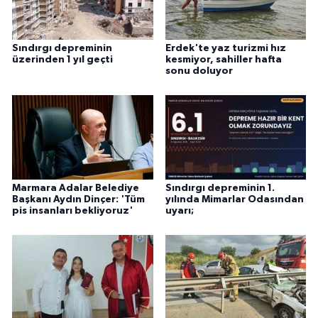
ÜLKE GÜNDEMİ
YAŞAM
Sındırgı depreminin
Erdek'te yaz turizmi hız
üzerinden 1 yıl geçti
kesmiyor, sahiller hafta
sonu doluyor
YEREL
Yerel Haberler
Marmara Adalar Belediye
Sındırgı depreminin 1.
Başkanı Aydın Dinçer: 'Tüm
yılında Mimarlar Odasından
pis insanları bekliyoruz'
uyarı;