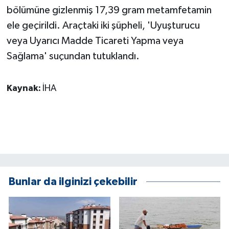
KÜLTÜR SANAT
bölümüne gizlenmiş 17,39 gram metamfetamin
ele geçirildi. Araçtaki iki şüpheli, 'Uyuşturucu
MAGAZİN
veya Uyarıcı Madde Ticareti Yapma veya
Sağlama' suçundan tutuklandı.
Otomobil
POLİTİKA
Kaynak:
İHA
Sağlık
SİYASET
SPOR HABERLERİ
Bunlar da ilginizi çekebilir
TEKNOLOJİ
Turizm