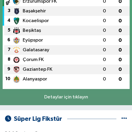
2
Erzurumspor FK
0
0
3
Başakşehir
0
0
4
Kocaelispor
0
0
5
Beşiktaş
0
0
6
Eyüpspor
0
0
7
Galatasaray
0
0
8
Çorum FK
0
0
9
Gaziantep FK
0
0
10
Alanyaspor
0
0
Detaylar için tıklayın
Süper Lig Fikstür