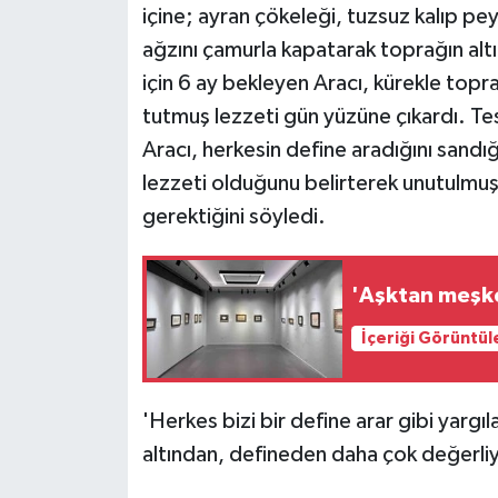
KÜLTÜR SANAT
içine; ayran çökeleği, tuzsuz kalıp peyn
ağzını çamurla kapatarak toprağın a
MAGAZİN
için 6 ay bekleyen Aracı, kürekle topr
tutmuş lezzeti gün yüzüne çıkardı. Tes
Otomobil
Aracı, herkesin define aradığını sandı
POLİTİKA
lezzeti olduğunu belirterek unutulmuş 
gerektiğini söyledi.
Sağlık
SİYASET
'Aşktan meşke
İçeriği Görüntül
SPOR HABERLERİ
TEKNOLOJİ
'Herkes bizi bir define arar gibi yargı
altından, defineden daha çok değerliy
Turizm