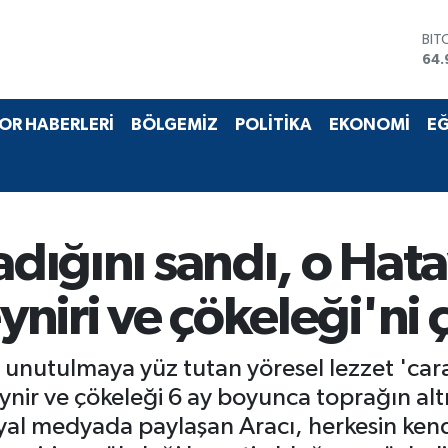
DO
47,
EU
55,
STE
OR HABERLERİ
BÖLGEMİZ
POLİTİKA
EKONOMİ
EĞ
64,
GRA
666
BİS
13.
BIT
adığını sandı, o Hat
64.
yniri ve çökeleği'ni 
unutulmaya yüz tutan yöresel lezzet 'cara
eynir ve çökeleği 6 ay boyunca toprağın alt
syal medyada paylaşan Aracı, herkesin kendi