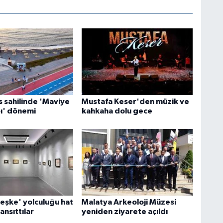
s sahilinde 'Maviye
Mustafa Keser'den müzik ve
pı' dönemi
kahkaha dolu gece
eşke' yolculuğu hat
Malatya Arkeoloji Müzesi
ansıttılar
yeniden ziyarete açıldı