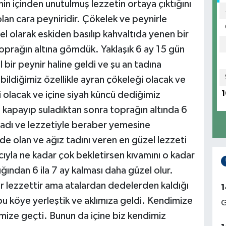
nin içinden unutulmuş lezzetin ortaya çıktığını
lan cara peyniridir. Çökelek ve peynirle
l olarak eskiden basılıp kahvaltıda yenen bir
 toprağın altına gömdük. Yaklaşık 6 ay 15 gün
 bir peynir haline geldi ve şu an tadına
bildiğimiz özellikle ayran çökeleği olacak ve
1
ri olacak ve içine siyah küncü dediğimiz
 kapayıp suladıktan sonra toprağın altında 6
z tadı ve lezzetiyle beraber yemesine
de olan ve ağız tadını veren en güzel lezzeti
cıyla ne kadar çok bekletirsen kıvamını o kadar
ğından 6 ila 7 ay kalması daha güzel olur.
r lezzettir ama atalardan dedelerden kaldığı
1
u köye yerleştik ve aklımıza geldi. Kendimize
G
limize geçti. Bunun da içine biz kendimiz