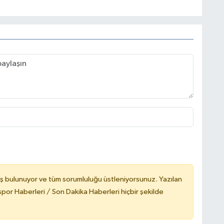
ş bulunuyor ve tüm sorumluluğu üstleniyorsunuz. Yazılan
or Haberleri / Son Dakika Haberleri hiçbir şekilde