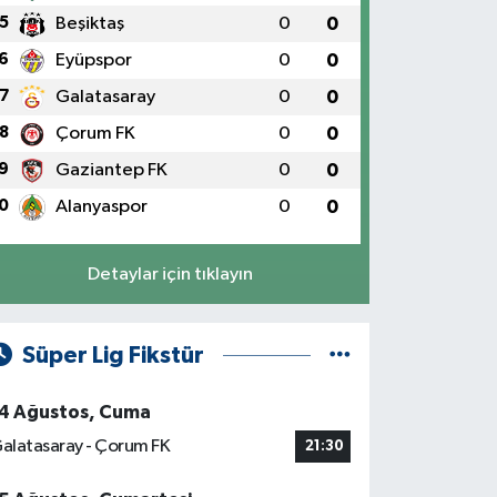
5
Beşiktaş
0
0
6
Eyüpspor
0
0
7
Galatasaray
0
0
8
Çorum FK
0
0
9
Gaziantep FK
0
0
0
Alanyaspor
0
0
Detaylar için tıklayın
Süper Lig Fikstür
4 Ağustos, Cuma
alatasaray - Çorum FK
21:30