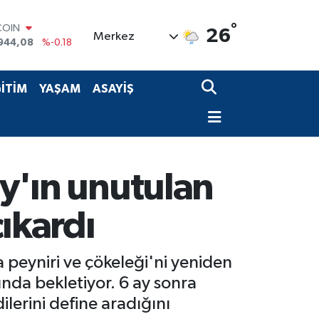
°
LAR
26
Merkez
7436
%0.18
RO
2510
%0.32
RLİN
İTİM
YAŞAM
ASAYİŞ
4811
%0.38
M ALTIN
0.55
%0.03
T100
779
%-14
COIN
ay'ın unutulan
944,08
%-0.18
çıkardı
 peyniri ve çökeleği'ni yeniden
ında bekletiyor. 6 ay sonra
lerini define aradığını