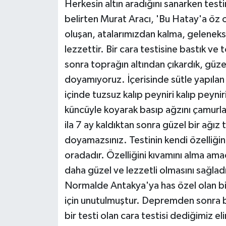
Herkesin altın aradığını sanarken testi
ÜLKE GÜNDEMİ
belirten Murat Aracı, 'Bu Hatay'a öz o
oluşan, atalarımızdan kalma, gelenekse
YAŞAM
lezzettir. Bir cara testisine bastık ve
YEREL
sonra toprağın altından çıkardık, güzel
doyamıyoruz. İçerisinde sütle yapılan 
Yerel Haberler
içinde tuzsuz kalıp peyniri kalıp peyni
küncüyle koyarak basıp ağzını çamurla
ila 7 ay kaldıktan sonra güzel bir ağı
doyamazsınız. Testinin kendi özelliğin
oradadır. Özelliğini kıvamını alma ama
daha güzel ve lezzetli olmasını sağladı
Normalde Antakya'ya has özel olan bi
için unutulmuştur. Depremden sonra b
bir testi olan cara testisi dediğimiz e