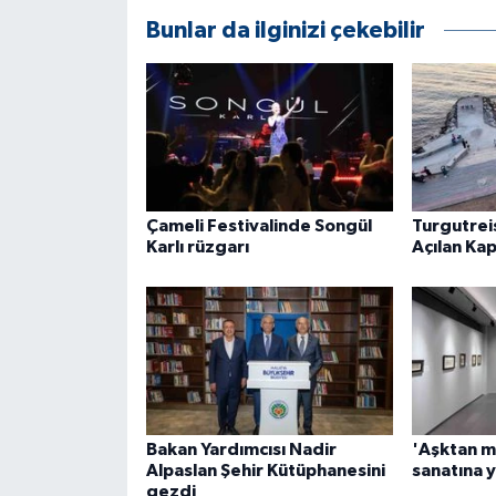
Bunlar da ilginizi çekebilir
Çameli Festivalinde Songül
Turgutrei
Karlı rüzgarı
Açılan Ka
Bakan Yardımcısı Nadir
'Aşktan m
Alpaslan Şehir Kütüphanesini
sanatına y
gezdi