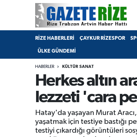
BÖLGEMİZ
Merkez Nöbetçi Eczaneler
RİZE HABERLERİ
ÇAYKUR RİZESPOR
SP
SPOR
Merkez Hava Durumu
ÜLKE GÜNDEMİ
Asayiş
Merkez Trafik Yoğunluk Haritası
HABERLER
KÜLTÜR SANAT
Rize Jandarma Komutanlığı
Süper Lig Puan Durumu ve Fikstür
Herkes altın ar
Bilim Teknoloji
Tüm Manşetler
lezzeti 'cara pe
Bölge
Son Dakika Haberleri
Hatay'da yaşayan Murat Aracı, 
Advertising news
Haber Arşivi
yaşatmak için testiye bastığı p
testiyi çıkardığı görüntüleri so
Canlı Maç