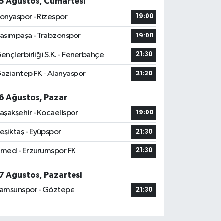
5 Ağustos, Cumartesi
onyaspor - Rizespor
19:00
asımpaşa - Trabzonspor
19:00
ençlerbirliği S.K. - Fenerbahçe
21:30
aziantep FK - Alanyaspor
21:30
6 Ağustos, Pazar
aşakşehir - Kocaelispor
19:00
eşiktaş - Eyüpspor
21:30
med - Erzurumspor FK
21:30
7 Ağustos, Pazartesi
amsunspor - Göztepe
21:30