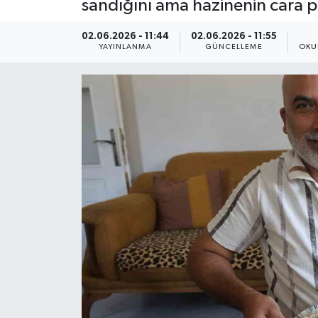
sandığını ama hazinenin cara pe
ÇEVRE
02.06.2026 - 11:44
02.06.2026 - 11:55
YAYINLANMA
GÜNCELLEME
OKU
Dış Haberler
Dünya
EĞİTİM
EKONOMİ
English News
Finans
Flaş Haber
Gayrimenkul