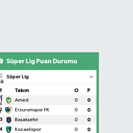
Süper Lig Puan Durumu
Süper Lig
#
Takım
O
P
1
Amed
0
0
2
Erzurumspor FK
0
0
3
Başakşehir
0
0
4
Kocaelispor
0
0