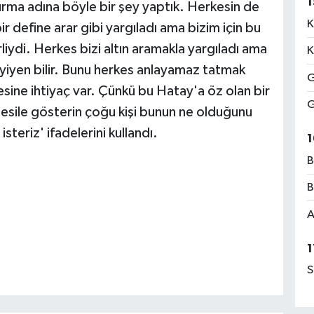
1
rma adına böyle bir şey yaptık. Herkesin de
K
ir define arar gibi yargıladı ama bizim için bu
iydi. Herkes bizi altın aramakla yargıladı ama
K
 yiyen bilir. Bunu herkes anlayamaz tatmak
G
mesine ihtiyaç var. Çünkü bu Hatay'a öz olan bir
G
nesile gösterin çoğu kişi bunun ne olduğunu
isteriz' ifadelerini kullandı.
1
B
B
A
1
S