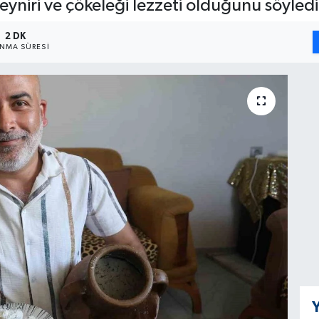
yniri ve çökeleği lezzeti olduğunu söyledi
2 DK
NMA SÜRESI
Y