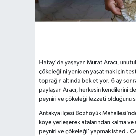
GENEL
GÜNDEM
Güvenlik
HABERDE İNSAN
Hatay'da yaşayan Murat Aracı, unutulm
çökeleği'ni yeniden yaşatmak için tes
İNSAN
toprağın altında bekletiyor. 6 ay sonr
paylaşan Aracı, herkesin kendilerini de
İş Dünyası
peyniri ve çökeleği lezzeti olduğunu s
Jandarma
Antakya ilçesi Bozhöyük Mahallesi'n
köye yerleşerek atalarından kalma ve
Kadın
peyniri ve çökeleği' yapmak istedi. Çe