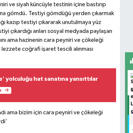
iri ve siyah küncüyle testinin içine bastırıp
ltına gömdü. Testiyi gömdüğü yerden çıkarmak
ağı kazıp testiyi çıkararak unutulmaya yüz
tiyi çıkardığı anları sosyal medyada paylaşan
ğını ama hazinenin cara peyniri ve çökeleği
lezzete coğrafi işaret tescili alınması
' yolculuğu hat sanatına yansıttılar
e
ladı ama bizim için cara peyniri ve çökeleği
di'