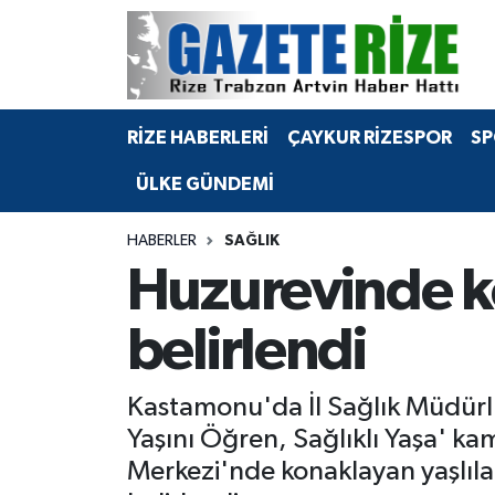
BÖLGEMİZ
Merkez Nöbetçi Eczaneler
RİZE HABERLERİ
ÇAYKUR RİZESPOR
SP
SPOR
Merkez Hava Durumu
ÜLKE GÜNDEMİ
Asayiş
Merkez Trafik Yoğunluk Haritası
HABERLER
SAĞLIK
Rize Jandarma Komutanlığı
Süper Lig Puan Durumu ve Fikstür
Huzurevinde ko
Bilim Teknoloji
Tüm Manşetler
belirlendi
Bölge
Son Dakika Haberleri
Kastamonu'da İl Sağlık Müdürlü
Advertising news
Haber Arşivi
Yaşını Öğren, Sağlıklı Yaşa' k
Merkezi'nde konaklayan yaşlılar
Canlı Maç