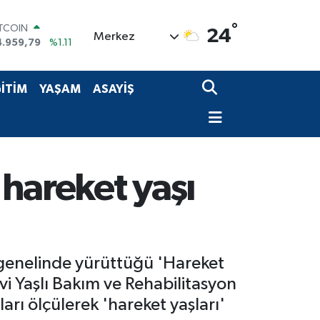
ITCOIN
4.959,79
%1.11
°
OLAR
24
Merkez
7,7436
%0.18
URO
5,2510
%0.32
TERLİN
İTİM
YAŞAM
ASAYİŞ
4,4811
%0.38
RAM ALTIN
660.55
%0.03
İST100
3.779
%-14
hareket yaşı
 genelinde yürüttüğü 'Hareket
i Yaşlı Bakım ve Rehabilitasyon
rı ölçülerek 'hareket yaşları'