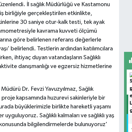
düzenlendi. İl sağlık Müdürlüğü ve Kastamonu
 birliğiyle gerçekleştirilen etkinlikte,
inlerine 30 saniye otur-kalk testi, tek ayak
namometresiyle kavrama kuvveti ölçümü
larına göre belirlenen referans değerlerle
 yaşı' belirlendi. Testlerin ardından katılımcılara
rken, ihtiyaç duyan vatandaşların Sağlıklı
ktivite danışmanlığı ve egzersiz hizmetlerine
k Müdürü Dr. Fevzi Yavuzyılmaz, Sağlık
 proje kapsamında huzurevi sakinleriyle bir
urada büyüklerimizle birlikte hareketli yaşamı
r uyguluyoruz. Sağlıklı kalmaları ve sağlıklı yaş
ği konusunda bilgilendirmelerde bulunuyoruz'