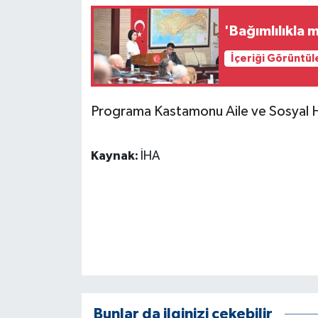
'Bağımlılıkla
İçeriği Görüntül
Programa Kastamonu Aile ve Sosyal Hi
Kaynak:
İHA
Bunlar da ilginizi çekebilir