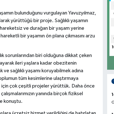
 yaşamın bulunduğunu vurgulayan Yavuzyılmaz,
larak yürüttüğü bir proje. Sağlıklı yaşamın
 hareketsiz ve durağan bir yaşam yerine
i hareketli bir yaşamın ön plana çıkmasını arzu
1
k sorunlarından biri olduğuna dikkat çeken
yarak ileri yaşlara kadar obezitenin
ve sağlıklı yaşamı koruyabilmek adına
oplumun tüm kesimlerine ulaştırmaya
m için çok çeşitli projeler yürüttük. Daha önce
alışmalarımızın yanında birçok fiziksel
1
de konuştu.
G
lara ücretsiz hizmet verildiğini de hatırlatan