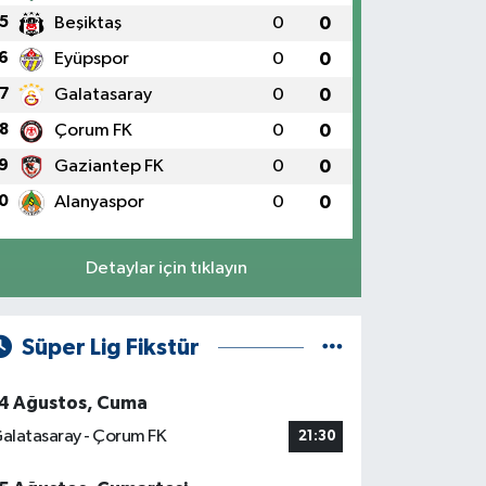
5
Beşiktaş
0
0
6
Eyüpspor
0
0
7
Galatasaray
0
0
8
Çorum FK
0
0
9
Gaziantep FK
0
0
0
Alanyaspor
0
0
Detaylar için tıklayın
Süper Lig Fikstür
4 Ağustos, Cuma
alatasaray - Çorum FK
21:30