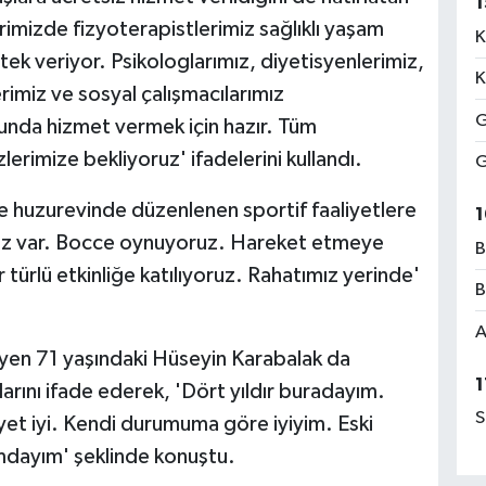
1
imizde fizyoterapistlerimiz sağlıklı yaşam
K
ek veriyor. Psikologlarımız, diyetisyenlerimiz,
K
rimiz ve sosyal çalışmacılarımız
G
unda hizmet vermek için hazır. Tüm
erimize bekliyoruz' ifadelerini kullandı.
G
e huzurevinde düzenlenen sportif faaliyetlere
1
amız var. Bocce oynuyoruz. Hareket etmeye
B
ürlü etkinliğe katılıyoruz. Rahatımız yerinde'
B
A
leyen 71 yaşındaki Hüseyin Karabalak da
1
arını ifade ederek, 'Dört yıldır buradayım.
S
yet iyi. Kendi durumuma göre iyiyim. Eski
dayım' şeklinde konuştu.