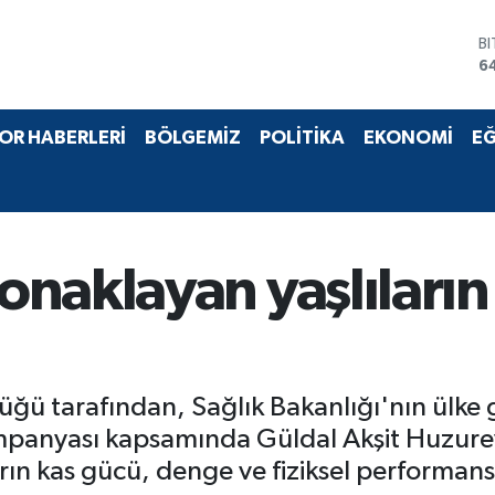
B
6
D
4
E
5
S
OR HABERLERİ
BÖLGEMİZ
POLİTİKA
EKONOMİ
EĞ
6
G
6
B
1
naklayan yaşlıların 
ğü tarafından, Sağlık Bakanlığı'nın ülke
ampanyası kapsamında Güldal Akşit Huzurev
ın kas gücü, denge ve fiziksel performansla