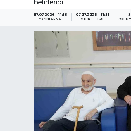
belirlendi.
ÇEVRE
07.07.2026 - 11:15
07.07.2026 - 11:31
3
YAYINLANMA
GÜNCELLEME
OKUNM
Dış Haberler
Dünya
EĞİTİM
EKONOMİ
English News
Finans
Flaş Haber
Gayrimenkul