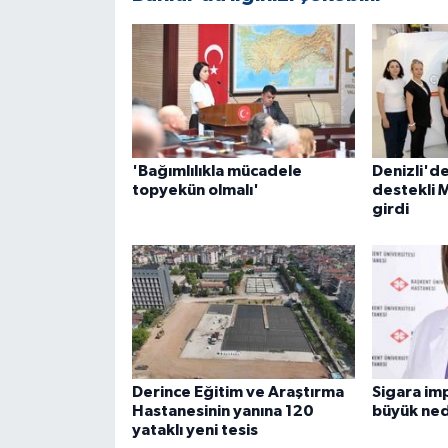
'Bağımlılıkla mücadele
Denizli'd
topyekün olmalı'
destekli 
girdi
Derince Eğitim ve Araştırma
Sigara imp
Hastanesinin yanına 120
büyük ned
yataklı yeni tesis