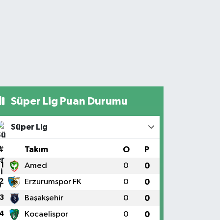
Süper Lig Puan Durumu
Süper Lig
#
Takım
O
P
1
Amed
0
0
2
Erzurumspor FK
0
0
3
Başakşehir
0
0
4
Kocaelispor
0
0