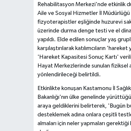
KÜLTÜR SANAT
Rehabilitasyon Merkezi'nde etkinlik 
Aile ve Sosyal Hizmetler İl Müdürlüğü iş
MAGAZİN
fizyoterapistler eşliğinde huzurevi sak
üzerinde durma denge testi ve el di
Otomobil
yapıldı. Elde edilen sonuçlar yaş grup
POLİTİKA
karşılaştırılarak katılımcıların 'hareket
'Hareket Kapasitesi Sonuç Kartı' verili
Sağlık
Hayat Merkezlerinde sunulan fiziksel a
yönlendirileceği belirtildi.
SİYASET
Etkinlikte konuşan Kastamonu İl Sağlı
SPOR HABERLERİ
Bakanlığı'nın ülke genelinde yürüttüğü
araya geldiklerini belirterek, 'Bugün b
TEKNOLOJİ
desteklemek adına onlara çeşitli testle
Turizm
almaları için neler yapmaları gerekti