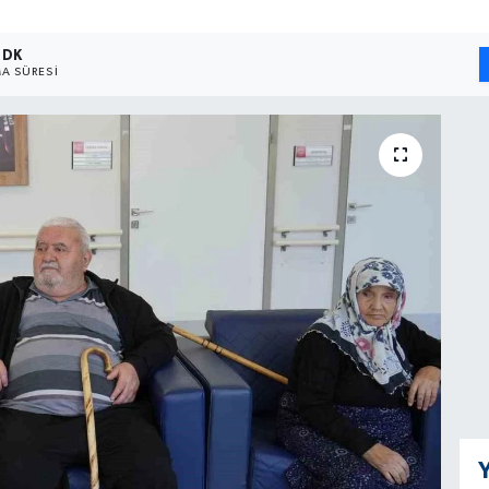
 DK
A SÜRESI
Y