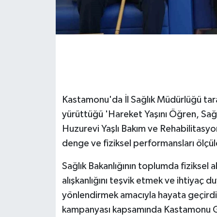
GENEL
GÜNDEM
Güvenlik
HABERDE İNSAN
Kastamonu'da İl Sağlık Müdürlüğü tara
yürüttüğü 'Hareket Yaşını Öğren, Sağl
İNSAN
Huzurevi Yaşlı Bakım ve Rehabilitasyo
denge ve fiziksel performansları ölçüle
İş Dünyası
Sağlık Bakanlığının toplumda fiziksel a
Jandarma
alışkanlığını teşvik etmek ve ihtiyaç d
yönlendirmek amacıyla hayata geçirdiğ
Kadın
kampanyası kapsamında Kastamonu Gül