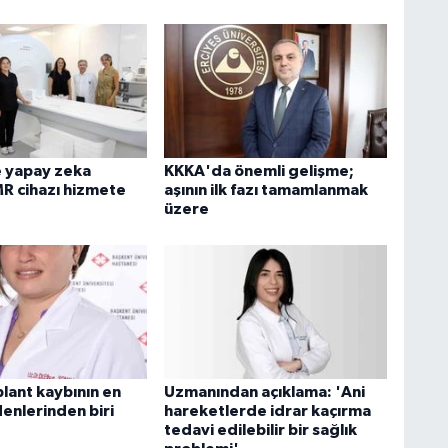
e yapay zeka
KKKA'da önemli gelişme;
MR cihazı hizmete
aşının ilk fazı tamamlanmak
üzere
lant kaybının en
Uzmanından açıklama: 'Ani
enlerinden biri
hareketlerde idrar kaçırma
tedavi edilebilir bir sağlık