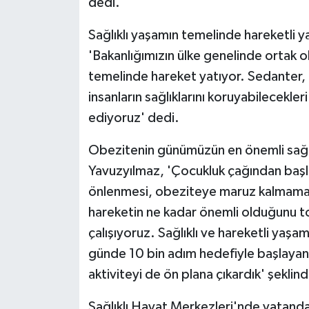
dedi.
ÜLKE GÜNDEMİ
Sağlıklı yaşamın temelinde hareketli
YAŞAM
'Bakanlığımızın ülke genelinde ortak o
temelinde hareket yatıyor. Sedanter,
YEREL
insanların sağlıklarını koruyabilecekler
ediyoruz' dedi.
Yerel Haberler
Obezitenin günümüzün en önemli sağlı
Yavuzyılmaz, 'Çocukluk çağından başla
önlenmesi, obeziteye maruz kalmamak 
hareketin ne kadar önemli olduğunu t
çalışıyoruz. Sağlıklı ve hareketli yaşa
günde 10 bin adım hedefiyle başlayan ç
aktiviteyi de ön plana çıkardık' şeklin
Sağlıklı Hayat Merkezleri'nde vatandaş