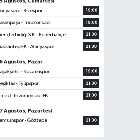
5 Ağustos, Cumartesi
onyaspor - Rizespor
19:00
asımpaşa - Trabzonspor
19:00
ençlerbirliği S.K. - Fenerbahçe
21:30
aziantep FK - Alanyaspor
21:30
6 Ağustos, Pazar
aşakşehir - Kocaelispor
19:00
eşiktaş - Eyüpspor
21:30
med - Erzurumspor FK
21:30
7 Ağustos, Pazartesi
amsunspor - Göztepe
21:30