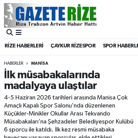
BÖLGEMİZ
Merkez Nöbetçi Eczaneler
SPOR
Merkez Hava Durumu
RİZE HABERLERİ
ÇAYKUR RİZESPOR
SPOR HABERL
Asayiş
Merkez Trafik Yoğunluk Haritası
HABERLER
MANISA
Rize Jandarma Komutanlığı
Süper Lig Puan Durumu ve Fikstür
İlk müsabakalarında
madalyaya ulaştılar
Bilim Teknoloji
Tüm Manşetler
4-5 Haziran 2026 tarihleri arasında Manisa Çok
Bölge
Son Dakika Haberleri
Amaçlı Kapalı Spor Salonu'nda düzenlenen
Küçükler-Minikler Okullar Arası Tekvando
Advertising news
Haber Arşivi
Müsabakaları'na Şehzadeler Belediyespor Kulübü
6 sporcu ile katıldı. İlk kez resmi müsabaka
Canlı Maç
heyecanı yaşayan sporcular, elde ettikleri