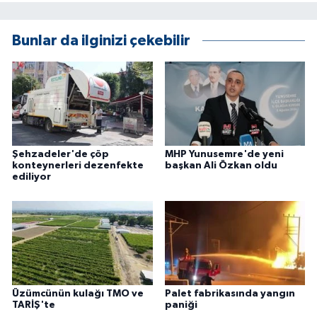
ÜLKE GÜNDEMİ
Bunlar da ilginizi çekebilir
YAŞAM
YEREL
Yerel Haberler
Şehzadeler'de çöp
MHP Yunusemre'de yeni
konteynerleri dezenfekte
başkan Ali Özkan oldu
ediliyor
Üzümcünün kulağı TMO ve
Palet fabrikasında yangın
TARİŞ'te
paniği