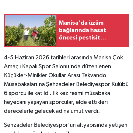
GENEL
Manisa'da üzüm
GÜNDEM
bağlarında hasat
öncesi pestisit
Güvenlik
denetimi
4-5 Haziran 2026 tarihleri arasında Manisa Çok
HABERDE İNSAN
Amaçlı Kapalı Spor Salonu'nda düzenlenen
İNSAN
Küçükler-Minikler Okullar Arası Tekvando
Müsabakaları'na Şehzadeler Belediyespor Kulübü
İş Dünyası
6 sporcu ile katıldı. İlk kez resmi müsabaka
heyecanı yaşayan sporcular, elde ettikleri
Jandarma
derecelerle gelecek adına umut verdi.
Kadın
Şehzadeler Belediyespor'un altyapısında yetişen