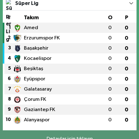
Süper Lig
#
Takım
O
P
1
Amed
0
0
2
Erzurumspor FK
0
0
3
Başakşehir
0
0
4
Kocaelispor
0
0
5
Beşiktaş
0
0
6
Eyüpspor
0
0
7
Galatasaray
0
0
8
Çorum FK
0
0
9
Gaziantep FK
0
0
10
Alanyaspor
0
0
Detaylar için tıklayın