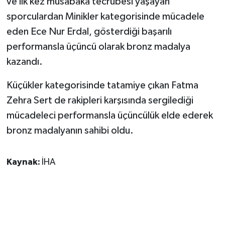
ve ilk kez müsabaka tecrübesi yaşayan
KÜLTÜR SANAT
sporculardan Minikler kategorisinde mücadele
MAGAZİN
eden Ece Nur Erdal, gösterdiği başarılı
performansla üçüncü olarak bronz madalya
Otomobil
kazandı.
POLİTİKA
Küçükler kategorisinde tatamiye çıkan Fatma
Zehra Sert de rakipleri karşısında sergilediği
Sağlık
mücadeleci performansla üçüncülük elde ederek
bronz madalyanın sahibi oldu.
SİYASET
SPOR HABERLERİ
Kaynak:
İHA
TEKNOLOJİ
Turizm