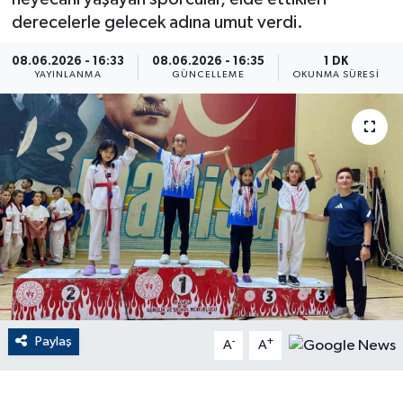
derecelerle gelecek adına umut verdi.
ÇEVRE
08.06.2026 - 16:33
08.06.2026 - 16:35
1 DK
YAYINLANMA
GÜNCELLEME
OKUNMA SÜRESI
Dış Haberler
Dünya
EĞİTİM
EKONOMİ
English News
Finans
Paylaş
-
+
A
A
Flaş Haber
Gayrimenkul