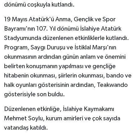
dönümü coşkuyla kutlandı.
GENEL
19 Mayıs Atatürk'ü Anma, Gençlik ve Spor
Bayramı'nın 107. Yıl dönümü İslahiye Atatürk
GÜNDEM
Stadyumunda düzenlenen etkinliklerle kutlandı.
Güvenlik
Program, Saygı Duruşu ve İstiklal Marşı'nın
okunmasının ardından günün anlam ve önemini
HABERDE İNSAN
belirten konuşmanın yapılması ve gençliğe
hitabenin okunması, şiirlerin okunması, bando ve
İNSAN
halk oyunları gösterisinin ardından, Teakwando
gösterisiyle son buldu.
İş Dünyası
Düzenlenen etkinliğe, İslahiye Kaymakamı
Jandarma
Mehmet Soylu, kurum amirleri ve çok sayıda
Kadın
vatandaş katıldı.