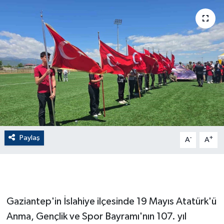
ÇEVRE
Dış Haberler
Dünya
EĞİTİM
EKONOMİ
Paylaş
-
+
A
A
English News
Finans
Flaş Haber
Gaziantep'in İslahiye ilçesinde 19 Mayıs Atatürk'ü
Anma, Gençlik ve Spor Bayramı'nın 107. yıl
Gayrimenkul