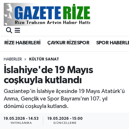
BÖLGEMİZ
Merkez Nöbetçi Eczaneler
SPOR
Merkez Hava Durumu
RİZE HABERLERİ
ÇAYKUR RİZESPOR
SPOR HABERL
Asayiş
Merkez Trafik Yoğunluk Haritası
HABERLER
KÜLTÜR SANAT
Rize Jandarma Komutanlığı
Süper Lig Puan Durumu ve Fikstür
İslahiye'de 19 Mayıs
coşkuyla kutlandı
Bilim Teknoloji
Tüm Manşetler
Gaziantep'in İslahiye ilçesinde 19 Mayıs Atatürk'ü
Bölge
Son Dakika Haberleri
Anma, Gençlik ve Spor Bayramı'nın 107. yıl
dönümü coşkuyla kutlandı.
Advertising news
Haber Arşivi
19.05.2026 - 14:53
19.05.2026 - 15:00
YAYINLANMA
GÜNCELLEME
Canlı Maç