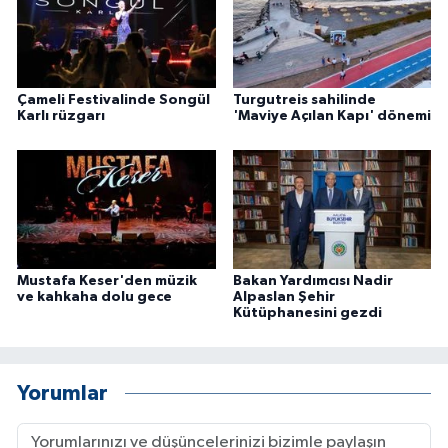
ÜLKE GÜNDEMİ
YAŞAM
Çameli Festivalinde Songül
Turgutreis sahilinde
Karlı rüzgarı
'Maviye Açılan Kapı' dönemi
YEREL
Yerel Haberler
Mustafa Keser'den müzik
Bakan Yardımcısı Nadir
ve kahkaha dolu gece
Alpaslan Şehir
Kütüphanesini gezdi
Yorumlar