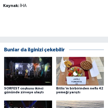
KÜLTÜR SANAT
Kaynak:
İHA
MAGAZİN
Otomobil
POLİTİKA
Bunlar da ilginizi çekebilir
Sağlık
SİYASET
SPOR HABERLERİ
TEKNOLOJİ
SORFEST coşkusu ikinci
Bitlis'in birbirinden nefis 42
gününde zirveye ulaştı
yemeği yarıştı
Turizm