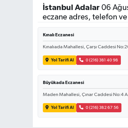
İstanbul
Adalar
06 Ağus
ÇEVRE
eczane adres, telefon ve
Dış Haberler
Kınalı Eczanesi
Dünya
Kınalıada Mahallesi, Çarşı Caddesi No:20
EĞİTİM
Yol Tarifi Al
0 (216) 381 40 98
EKONOMİ
Büyükada Eczanesi
English News
Maden Mahallesi, Çınar Caddesi No:4 A
Finans
Yol Tarifi Al
0 (216) 382 67 56
Flaş Haber
Gayrimenkul