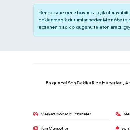
Her eczane gece boyunca açık olmayabilir, 
GENEL
beklenmedik durumlar nedeniyle nöbete g
eczanenin açık olduğunu telefon aracılığıyla 
GÜNDEM
Güvenlik
HABERDE İNSAN
İNSAN
En güncel Son Dakika Rize Haberleri, A
İş Dünyası
Jandarma
Merkez Nöbetçi Eczaneler
Me
Kadın
Tüm Manşetler
Son 