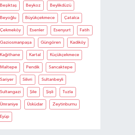
Beşiktaş
Beykoz
Beylikdüzü
Beyoğlu
Büyükçekmece
Çatalca
Çekmeköy
Esenler
Esenyurt
Fatih
Gaziosmanpaşa
Güngören
Kadiköy
Kağithane
Kartal
Küçükçekmece
Maltepe
Pendik
Sancaktepe
Sariyer
Silivri
Sultanbeyli
Sultangazi
Şile
Şişli
Tuzla
Ümraniye
Üsküdar
Zeytinburnu
Eyüp