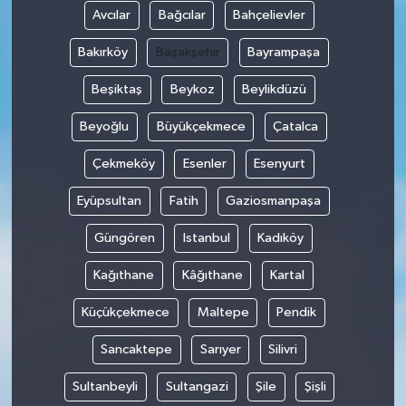
Avcılar
Bağcılar
Bahçelievler
GENEL
Bakırköy
Başakşehir
Bayrampaşa
GÜNDEM
Beşiktaş
Beykoz
Beylikdüzü
Beyoğlu
Büyükçekmece
Çatalca
Güvenlik
Çekmeköy
Esenler
Esenyurt
HABERDE İNSAN
Eyüpsultan
Fatih
Gaziosmanpaşa
İNSAN
Güngören
Istanbul
Kadıköy
İş Dünyası
Kağıthane
Kâğıthane
Kartal
Küçükçekmece
Maltepe
Pendik
Jandarma
Sancaktepe
Sarıyer
Silivri
Kadın
Sultanbeyli
Sultangazi
Şile
Şişli