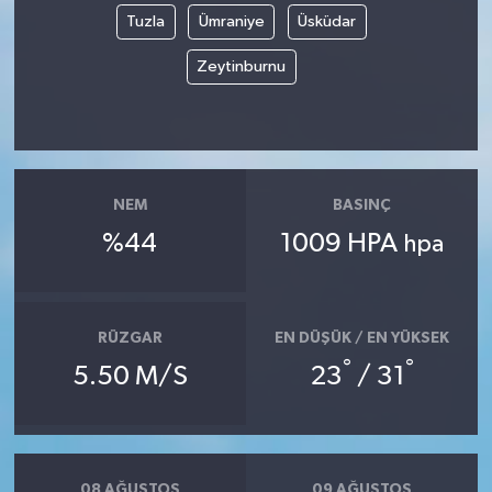
KÜLTÜR SANAT
Tuzla
Ümraniye
Üsküdar
MAGAZİN
Zeytinburnu
Otomobil
POLİTİKA
NEM
BASINÇ
Sağlık
%44
1009 HPA
hpa
SİYASET
RÜZGAR
EN DÜŞÜK / EN YÜKSEK
SPOR HABERLERİ
°
°
5.50 M/S
23
/ 31
TEKNOLOJİ
Turizm
08 AĞUSTOS
09 AĞUSTOS