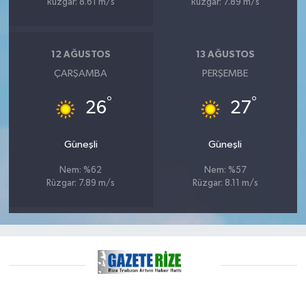
Rüzgar: 8.61 m/s
Rüzgar: 7.89 m/s
12 AĞUSTOS
13 AĞUSTOS
ÇARŞAMBA
PERŞEMBE
°
°
26
27
Güneşli
Güneşli
Nem: %62
Nem: %57
Rüzgar: 7.89 m/s
Rüzgar: 8.11 m/s