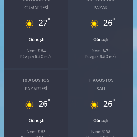
ÜLKE GÜNDEMİ
CUMARTESI
PAZAR
°
°
YAŞAM
27
26
YEREL
Güneşli
Güneşli
Nem: %64
Nem: %71
Yerel Haberler
Rüzgar: 6.50 m/s
Rüzgar: 9.50 m/s
10 AĞUSTOS
11 AĞUSTOS
PAZARTESI
SALI
°
°
26
26
Güneşli
Güneşli
Nem: %63
Nem: %68