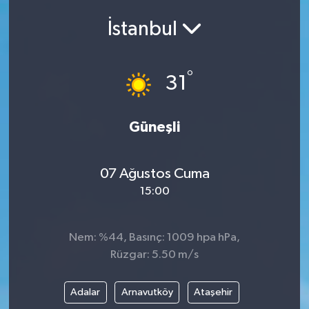
ÇEVRE
İstanbul
Dış Haberler
°
31
Dünya
Güneşli
EĞİTİM
EKONOMİ
07 Ağustos Cuma
15:00
English News
Finans
Nem: %44, Basınç: 1009 hpa hPa,
Rüzgar: 5.50 m/s
Flaş Haber
Adalar
Arnavutköy
Ataşehir
Gayrimenkul