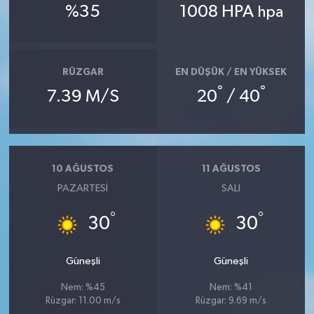
KÜLTÜR SANAT
%35
1008 HPA
hpa
MAGAZİN
RÜZGAR
EN DÜŞÜK / EN YÜKSEK
Otomobil
°
°
7.39 M/S
20
/ 40
POLİTİKA
Sağlık
10 AĞUSTOS
11 AĞUSTOS
SİYASET
PAZARTESI
SALI
°
°
SPOR HABERLERİ
30
30
TEKNOLOJİ
Güneşli
Güneşli
Nem: %45
Nem: %41
Turizm
Rüzgar: 11.00 m/s
Rüzgar: 9.69 m/s