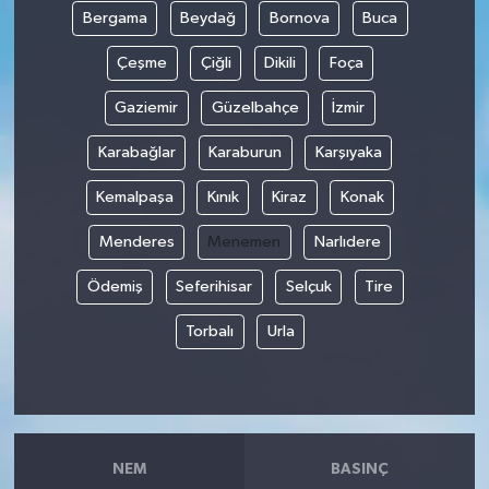
Bergama
Beydağ
Bornova
Buca
GENEL
Çeşme
Çiğli
Dikili
Foça
GÜNDEM
Gaziemir
Güzelbahçe
İzmir
Karabağlar
Karaburun
Karşıyaka
Güvenlik
Kemalpaşa
Kınık
Kiraz
Konak
HABERDE İNSAN
Menderes
Menemen
Narlıdere
İNSAN
Ödemiş
Seferihisar
Selçuk
Tire
İş Dünyası
Torbalı
Urla
Jandarma
Kadın
NEM
BASINÇ