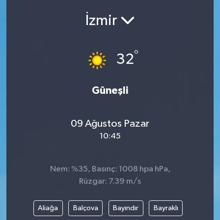
ÇEVRE
İzmir
Dış Haberler
°
32
Dünya
Güneşli
EĞİTİM
EKONOMİ
09 Ağustos Pazar
10:45
English News
Finans
Nem: %35, Basınç: 1008 hpa hPa,
Rüzgar: 7.39 m/s
Flaş Haber
Aliağa
Balçova
Bayındır
Bayraklı
Gayrimenkul