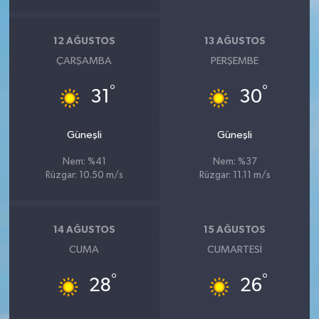
ÜLKE GÜNDEMİ
12 AĞUSTOS
13 AĞUSTOS
YAŞAM
ÇARŞAMBA
PERŞEMBE
YEREL
°
°
31
30
Yerel Haberler
Güneşli
Güneşli
Nem: %41
Nem: %37
Rüzgar: 10.50 m/s
Rüzgar: 11.11 m/s
14 AĞUSTOS
15 AĞUSTOS
CUMA
CUMARTESI
°
°
28
26