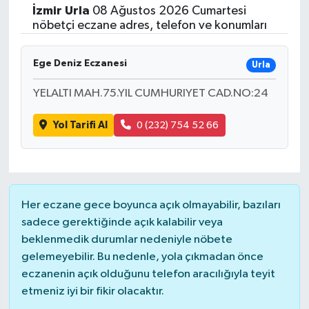
İzmir
Urla
08 Ağustos 2026 Cumartesi
ÇEVRE
nöbetçi eczane adres, telefon ve konumları
Dış Haberler
Ege Deniz Eczanesi
Urla
YELALTI MAH.75.YIL CUMHURIYET CAD.NO:24
Dünya
Yol Tarifi Al
0 (232) 754 52 66
EĞİTİM
EKONOMİ
English News
Her eczane gece boyunca açık olmayabilir, bazıları
sadece gerektiğinde açık kalabilir veya
Finans
beklenmedik durumlar nedeniyle nöbete
gelemeyebilir. Bu nedenle, yola çıkmadan önce
Flaş Haber
eczanenin açık olduğunu telefon aracılığıyla teyit
etmeniz iyi bir fikir olacaktır.
Gayrimenkul