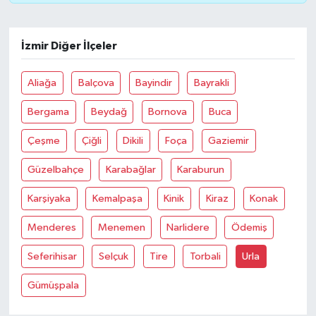
GENEL
İzmir Diğer İlçeler
GÜNDEM
Aliağa
Balçova
Bayindir
Bayrakli
Güvenlik
Bergama
Beydağ
Bornova
Buca
HABERDE İNSAN
Çeşme
Çiğli
Dikili
Foça
Gaziemir
Güzelbahçe
Karabağlar
Karaburun
İNSAN
Karşiyaka
Kemalpaşa
Kinik
Kiraz
Konak
İş Dünyası
Menderes
Menemen
Narlidere
Ödemiş
Jandarma
Seferihisar
Selçuk
Tire
Torbali
Urla
Kadın
Gümüşpala