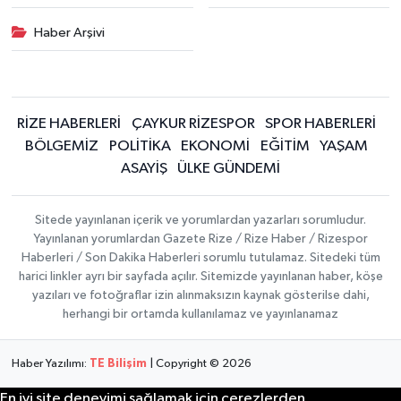
ÜLKE GÜNDEMİ
Haber Arşivi
YAŞAM
YEREL
RİZE HABERLERİ
ÇAYKUR RİZESPOR
SPOR HABERLERİ
BÖLGEMİZ
POLİTİKA
EKONOMİ
EĞİTİM
YAŞAM
Yerel Haberler
ASAYİŞ
ÜLKE GÜNDEMİ
Sitede yayınlanan içerik ve yorumlardan yazarları sorumludur.
Yayınlanan yorumlardan Gazete Rize / Rize Haber / Rizespor
Haberleri / Son Dakika Haberleri sorumlu tutulamaz. Sitedeki tüm
harici linkler ayrı bir sayfada açılır. Sitemizde yayınlanan haber, köşe
yazıları ve fotoğraflar izin alınmaksızın kaynak gösterilse dahi,
herhangi bir ortamda kullanılamaz ve yayınlanamaz
Haber Yazılımı:
TE Bilişim
| Copyright © 2026
En iyi site deneyimi sağlamak için çerezlerden