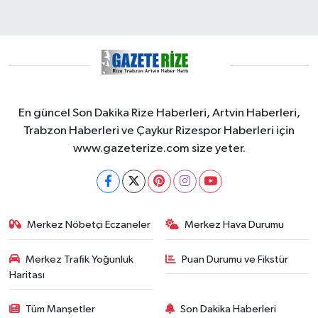
KÜLTÜR SANAT
MAGAZİN
Otomobil
En güncel Son Dakika Rize Haberleri, Artvin Haberleri,
POLİTİKA
Trabzon Haberleri ve Çaykur Rizespor Haberleri için
www.gazeterize.com size yeter.
Sağlık
SİYASET
SPOR HABERLERİ
Merkez Nöbetçi Eczaneler
Merkez Hava Durumu
TEKNOLOJİ
Merkez Trafik Yoğunluk
Puan Durumu ve Fikstür
Haritası
Turizm
Tüm Manşetler
Son Dakika Haberleri