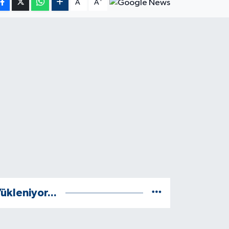
A
A
ükleniyor...