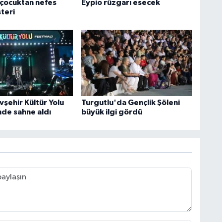
 çocuktan nefes
Eypio rüzgarı esecek
teri
vşehir Kültür Yolu
Turgutlu'da Gençlik Şöleni
nde sahne aldı
büyük ilgi gördü