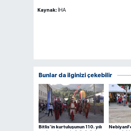
Kaynak:
İHA
Bunlar da ilginizi çekebilir
Bitlis'in kurtuluşunun 110. yılı
NebiyanFe