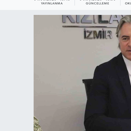
YAYINLANMA
GÜNCELLEME
OK
ÇEVRE
Dış Haberler
Dünya
EĞİTİM
EKONOMİ
English News
Finans
Flaş Haber
Gayrimenkul