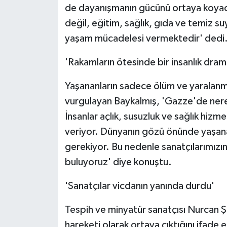
de dayanışmanın gücünü ortaya koyacağ
ÜLKE GÜNDEMİ
değil, eğitim, sağlık, gıda ve temiz s
YAŞAM
yaşam mücadelesi vermektedir' dedi
YEREL
'Rakamların ötesinde bir insanlık dramı
Yaşananların sadece ölüm ve yaralanma
Yerel Haberler
vurgulayan Baykalmış, 'Gazze'de ner
İnsanlar açlık, susuzluk ve sağlık hi
veriyor. Dünyanın gözü önünde yaşanan
gerekiyor. Bu nedenle sanatçılarımızı
buluyoruz' diye konuştu.
'Sanatçılar vicdanın yanında durdu'
Tespih ve minyatür sanatçısı Nurcan Şah
hareketi olarak ortaya çıktığını ifade 