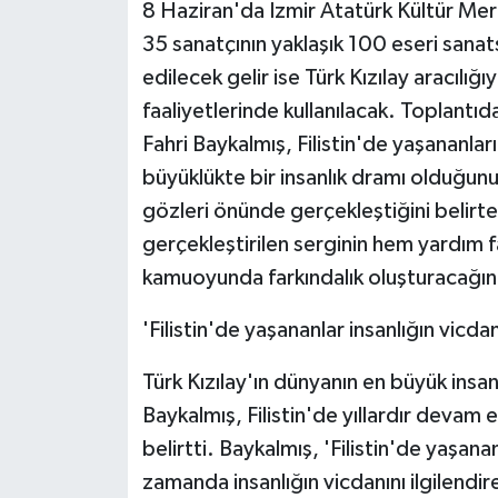
KÜLTÜR SANAT
8 Haziran'da İzmir Atatürk Kültür Merk
35 sanatçının yaklaşık 100 eseri sana
MAGAZİN
edilecek gelir ise Türk Kızılay aracılığıy
faaliyetlerinde kullanılacak. Toplantıd
Otomobil
Fahri Baykalmış, Filistin'de yaşananla
büyüklükte bir insanlık dramı olduğun
POLİTİKA
gözleri önünde gerçekleştiğini belirte
Sağlık
gerçekleştirilen serginin hem yardım f
kamuoyunda farkındalık oluşturacağını 
SİYASET
'Filistin'de yaşananlar insanlığın vicda
SPOR HABERLERİ
Türk Kızılay'ın dünyanın en büyük insa
TEKNOLOJİ
Baykalmış, Filistin'de yıllardır devam 
belirtti. Baykalmış, 'Filistin'de yaşanan
Turizm
zamanda insanlığın vicdanını ilgilendi