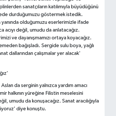
iplinlerden sanatçıların katılımıyla büyüdüğünü
nerede durduğumuzu göstermek istedik.
şın yanında olduğumuzu eserlerimizle ifade
ca acıyı değil, umudu da anlatacağız.
erimizi ve dayanışmamızı ortaya koyacağız.
eklemeden bağışladı. Sergide sulu boya, yağlı
anat dallarından çalışmalar yer alacak'
ğız'
 Aslan da serginin yalnızca yardım amacı
mir halkının yüreğine Filistin meselesini
eğil, umudu da konuşacağız. Sanat aracılığıyla
liyoruz' diye konuştu.