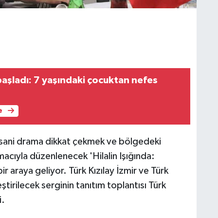
aşladı: 7 yaşındaki çocuktan nefes
e
n insani drama dikkat çekmek ve bölgedeki
acıyla düzenlenecek 'Hilalin Işığında:
ir araya geliyor. Türk Kızılay İzmir ve Türk
eştirilecek serginin tanıtım toplantısı Türk
i.