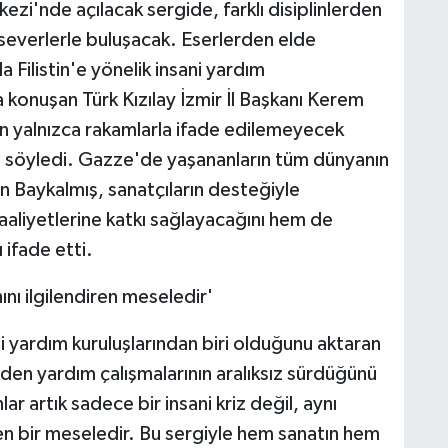
ezi'nde açılacak sergide, farklı disiplinlerden
tseverlerle buluşacak. Eserlerden elde
la Filistin'e yönelik insani yardım
a konuşan Türk Kızılay İzmir İl Başkanı Kerem
rın yalnızca rakamlarla ifade edilemeyecek
u söyledi. Gazze'de yaşananların tüm dünyanın
n Baykalmış, sanatçıların desteğiyle
aaliyetlerine katkı sağlayacağını hem de
ifade etti.
nını ilgilendiren meseledir'
ni yardım kuruluşlarından biri olduğunu aktaran
eden yardım çalışmalarının aralıksız sürdüğünü
lar artık sadece bir insani kriz değil, aynı
ren bir meseledir. Bu sergiyle hem sanatın hem