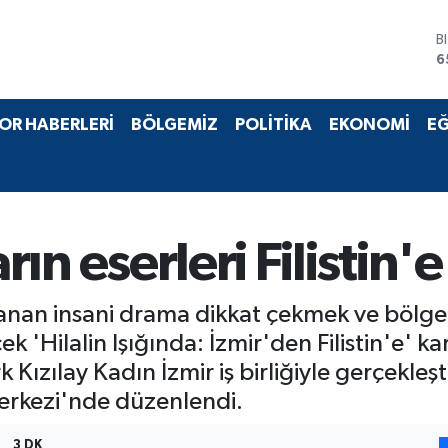
B
6
D
4
E
5
S
OR HABERLERİ
BÖLGEMİZ
POLİTİKA
EKONOMİ
EĞ
6
G
6
B
1
arın eserleri Filistin
 yaşanan insani drama dikkat çekmek ve bölg
'Hilalin Işığında: İzmir'den Filistin'e' ka
k Kızılay Kadın İzmir iş birliğiyle gerçekleş
 Merkezi'nde düzenlendi.
3 DK