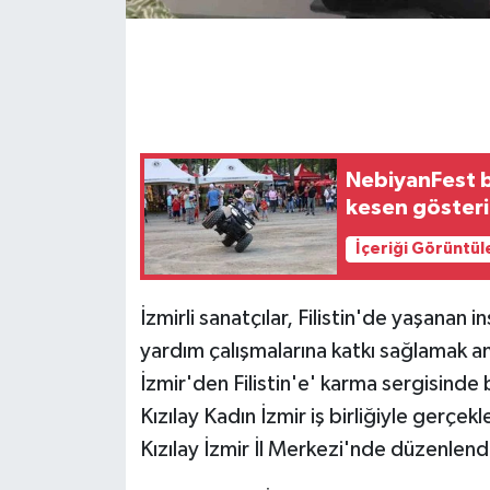
GENEL
GÜNDEM
Güvenlik
NebiyanFest b
kesen gösteri
HABERDE İNSAN
İçeriği Görüntül
İNSAN
İzmirli sanatçılar, Filistin'de yaşana
İş Dünyası
yardım çalışmalarına katkı sağlamak am
İzmir'den Filistin'e' karma sergisinde b
Jandarma
Kızılay Kadın İzmir iş birliğiyle gerçekl
Kadın
Kızılay İzmir İl Merkezi'nde düzenlend