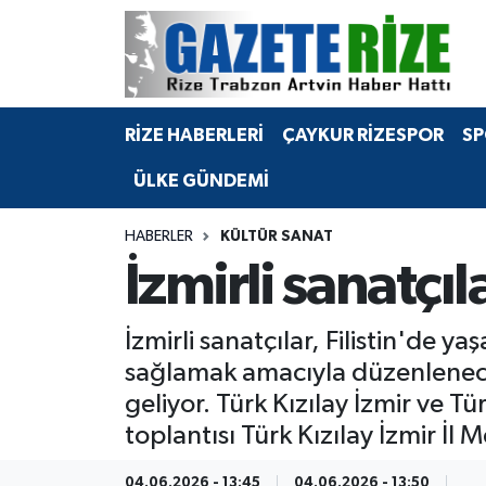
BÖLGEMİZ
Merkez Nöbetçi Eczaneler
RİZE HABERLERİ
ÇAYKUR RİZESPOR
SP
SPOR
Merkez Hava Durumu
ÜLKE GÜNDEMİ
Asayiş
Merkez Trafik Yoğunluk Haritası
HABERLER
KÜLTÜR SANAT
Rize Jandarma Komutanlığı
Süper Lig Puan Durumu ve Fikstür
İzmirli sanatçıl
Bilim Teknoloji
Tüm Manşetler
İzmirli sanatçılar, Filistin'de
Bölge
Son Dakika Haberleri
sağlamak amacıyla düzenlenecek 
geliyor. Türk Kızılay İzmir ve Tür
Advertising news
Haber Arşivi
toplantısı Türk Kızılay İzmir İl
Canlı Maç
04.06.2026 - 13:45
04.06.2026 - 13:50