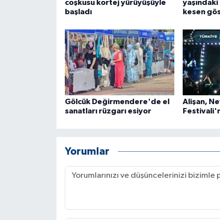
coşkusu kortej yürüyüşüyle
yaşındaki
başladı
kesen gös
Gölcük Değirmendere'de el
Alişan, Ne
sanatları rüzgarı esiyor
Festivali'
Yorumlar