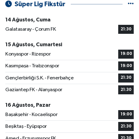
Süper Lig Fikstür
14 Ağustos, Cuma
Galatasaray - Çorum FK
21:30
15 Ağustos, Cumartesi
Konyaspor - Rizespor
19:00
Kasımpaşa - Trabzonspor
19:00
Gençlerbirliği S.K. - Fenerbahçe
21:30
Gaziantep FK - Alanyaspor
21:30
16 Ağustos, Pazar
Başakşehir - Kocaelispor
19:00
Beşiktaş - Eyüpspor
21:30
Amed - Erzurumspor FK
21:30