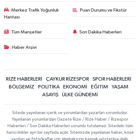
Merkez Trafik Yoğunluk
Puan Durumu ve Fikstür
Haritası
Tüm Manşetler
Son Dakika Haberleri
Haber Arşivi
RİZE HABERLERİ
ÇAYKUR RİZESPOR
SPOR HABERLERİ
BÖLGEMİZ
POLİTİKA
EKONOMİ
EĞİTİM
YAŞAM
ASAYİŞ
ÜLKE GÜNDEMİ
Sitede yayınlanan içerik ve yorumlardan yazarları sorumludur.
Yayınlanan yorumlardan Gazete Rize / Rize Haber / Rizespor
Haberleri / Son Dakika Haberleri sorumlu tutulamaz. Sitedeki tüm
harici linkler ayrı bir sayfada açılır. Sitemizde yayınlanan haber, köşe
yazıları ve fotoğraflar izin alınmaksızın kaynak gösterilse dahi,