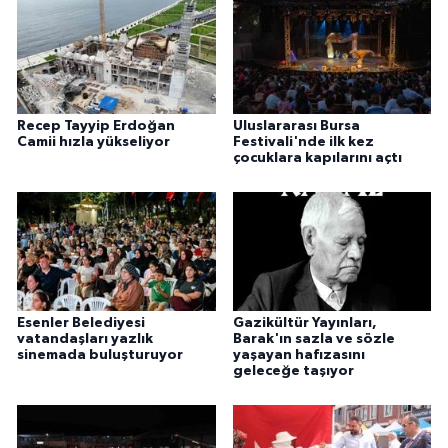
Recep Tayyip Erdoğan
Uluslararası Bursa
Camii hızla yükseliyor
Festivali'nde ilk kez
çocuklara kapılarını açtı
Esenler Belediyesi
Gazikültür Yayınları,
vatandaşları yazlık
Barak'ın sazla ve sözle
sinemada buluşturuyor
yaşayan hafızasını
geleceğe taşıyor