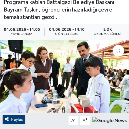
Programa katılan Battalgazi Belediye Başkanı
Bayram Taşkın, öğrencilerin hazırladığı çevre
ÇEVRE
temalı stantları gezdi.
Dış Haberler
04.06.2026 - 14:05
04.06.2026 - 14:10
2 DK
YAYINLANMA
GÜNCELLEME
OKUNMA SÜRESI
Dünya
EĞİTİM
EKONOMİ
English News
Finans
Flaş Haber
Paylaş
-
+
A
A
Gayrimenkul