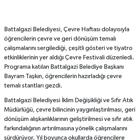
GENEL
Battalgazi Belediyesi, Çevre Haftası dolayısıyla
GÜNDEM
öğrencilerin çevre ve geri dönüşüm temalı
Güvenlik
çalışmalarını sergilediği, çeşitli gösteri ve tiyatro
etkinliklerinin yer aldığı Çevre Festivali düzenledi.
HABERDE İNSAN
Programa katılan Battalgazi Belediye Başkanı
Bayram Taşkın, öğrencilerin hazırladığı çevre
İNSAN
temalı stantları gezdi.
İş Dünyası
Battalgazi Belediyesi İklim Değişikliği ve Sıfır Atık
Müdürlüğü, çevre bilincinin yaygınlaştırılması, geri
Jandarma
dönüşüm alışkanlıklarının geliştirilmesi ve sıfır atık
Kadın
farkındalığının artırılmasına yönelik çalışmalarını
sürdürüyor. Yıl boyunca okullarda öğrencilere