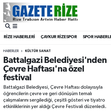
BÖLGEMİZ
Merkez Nöbetçi Eczaneler
SPOR
Merkez Hava Durumu
RİZE HABERLERİ
ÇAYKUR RİZESPOR
SPOR HABERL
Asayiş
Merkez Trafik Yoğunluk Haritası
HABERLER
KÜLTÜR SANAT
Rize Jandarma Komutanlığı
Süper Lig Puan Durumu ve Fikstür
Battalgazi Belediyesi'nden
Çevre Haftası'na özel
Bilim Teknoloji
Tüm Manşetler
festival
Bölge
Son Dakika Haberleri
Battalgazi Belediyesi, Çevre Haftası dolayısıyla
öğrencilerin çevre ve geri dönüşüm temalı
Advertising news
Haber Arşivi
çalışmalarını sergilediği, çeşitli gösteri ve tiyatro
etkinliklerinin yer aldığı Çevre Festivali düzenledi.
Canlı Maç