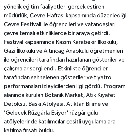
KÜLTÜR SANAT
yönelik eğitim faaliyetleri gerçekleştiren
müdürlük, Çevre Haftası kapsamında düzenlediği
MAGAZİN
Çevre Festivali ile öğrencileri ve vatandaşları
Otomobil
çevre temalı etkinliklerde bir araya getirdi.
Festival kapsamında Kazım Karabekir İlkokulu,
POLİTİKA
Gazi İlkokulu ve Altıncağ Anaokulu öğretmenleri
ile öğrencileri tarafından hazırlanan gösteriler ve
Sağlık
çalışmalar sergilendi. Etkinlikte öğrenciler
tarafından sahnelenen gösteriler ve tiyatro
SİYASET
performansları izleyicilerden ilgi gördü. Program
SPOR HABERLERİ
alanında kurulan Botanik Market, Atık Kıyafet
Detoksu, Baskı Atölyesi, Atıktan Bilime ve
TEKNOLOJİ
'Gelecek Rüzgârla Esiyor' rüzgâr gülü
atölyelerinde katılımcılar çeşitli uygulamalara
Turizm
katılma fırsatı buldu.