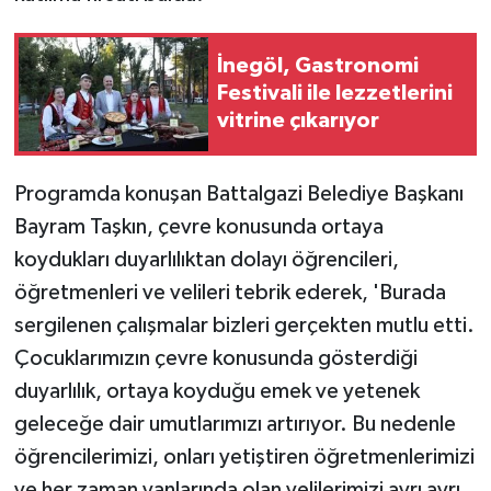
ÜLKE GÜNDEMİ
İnegöl, Gastronomi
YAŞAM
Festivali ile lezzetlerini
vitrine çıkarıyor
YEREL
Yerel Haberler
Programda konuşan Battalgazi Belediye Başkanı
Bayram Taşkın, çevre konusunda ortaya
koydukları duyarlılıktan dolayı öğrencileri,
öğretmenleri ve velileri tebrik ederek, 'Burada
sergilenen çalışmalar bizleri gerçekten mutlu etti.
Çocuklarımızın çevre konusunda gösterdiği
duyarlılık, ortaya koyduğu emek ve yetenek
geleceğe dair umutlarımızı artırıyor. Bu nedenle
öğrencilerimizi, onları yetiştiren öğretmenlerimizi
ve her zaman yanlarında olan velilerimizi ayrı ayrı