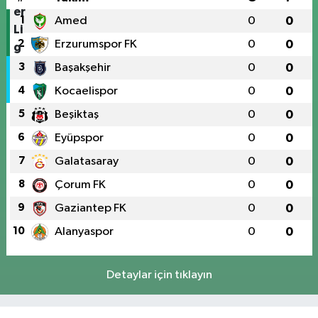
1
Amed
0
0
2
Erzurumspor FK
0
0
3
Başakşehir
0
0
4
Kocaelispor
0
0
5
Beşiktaş
0
0
6
Eyüpspor
0
0
7
Galatasaray
0
0
8
Çorum FK
0
0
9
Gaziantep FK
0
0
10
Alanyaspor
0
0
Detaylar için tıklayın