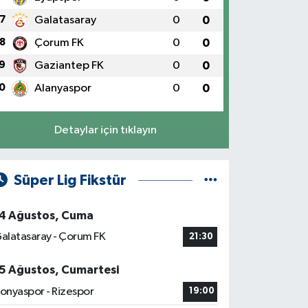
7
Galatasaray
0
0
8
Çorum FK
0
0
9
Gaziantep FK
0
0
0
Alanyaspor
0
0
Detaylar için tıklayın
Süper Lig Fikstür
4 Ağustos, Cuma
alatasaray - Çorum FK
21:30
5 Ağustos, Cumartesi
onyaspor - Rizespor
19:00