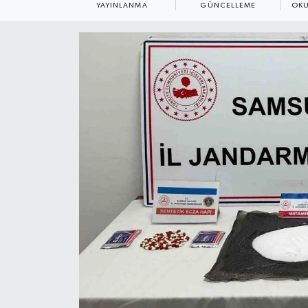
YAYINLANMA
GÜNCELLEME
OKU
ÇEVRE
Dış Haberler
Dünya
EĞİTİM
EKONOMİ
English News
Finans
Flaş Haber
Gayrimenkul