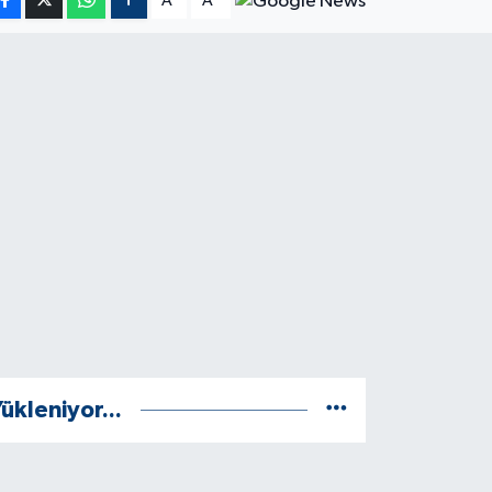
A
A
ükleniyor...