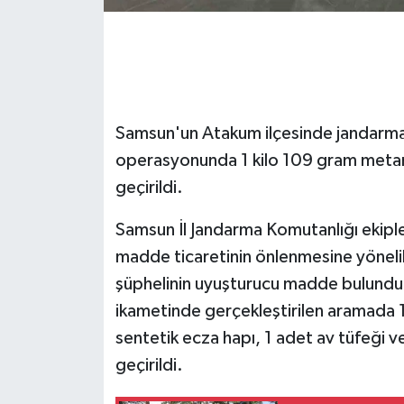
GENEL
GÜNDEM
Samsun'un Atakum ilçesinde jandarma
Güvenlik
operasyonunda 1 kilo 109 gram metamf
HABERDE İNSAN
geçirildi.
İNSAN
Samsun İl Jandarma Komutanlığı ekiple
madde ticaretinin önlenmesine yönelik
İş Dünyası
şüphelinin uyuşturucu madde bulundurd
ikametinde gerçekleştirilen aramada
Jandarma
sentetik ecza hapı, 1 adet av tüfeği v
Kadın
geçirildi.