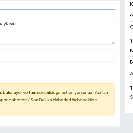
K
G
G
1
B
B
A
1
ş bulunuyor ve tüm sorumluluğu üstleniyorsunuz. Yazılan
S
or Haberleri / Son Dakika Haberleri hiçbir şekilde