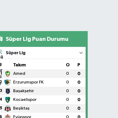
Süper Lig Puan Durumu
Süper Lig
#
Takım
O
P
1
Amed
0
0
2
Erzurumspor FK
0
0
3
Başakşehir
0
0
4
Kocaelispor
0
0
5
Beşiktaş
0
0
6
Eyüpspor
0
0