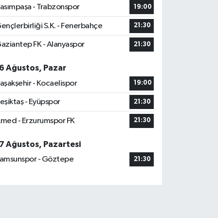
asımpaşa - Trabzonspor
19:00
ençlerbirliği S.K. - Fenerbahçe
21:30
aziantep FK - Alanyaspor
21:30
6 Ağustos, Pazar
aşakşehir - Kocaelispor
19:00
eşiktaş - Eyüpspor
21:30
med - Erzurumspor FK
21:30
7 Ağustos, Pazartesi
amsunspor - Göztepe
21:30