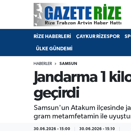
BÖLGEMİZ
Merkez Nöbetçi Eczaneler
RİZE HABERLERİ
ÇAYKUR RİZESPOR
SP
SPOR
Merkez Hava Durumu
ÜLKE GÜNDEMİ
Asayiş
Merkez Trafik Yoğunluk Haritası
HABERLER
SAMSUN
Rize Jandarma Komutanlığı
Süper Lig Puan Durumu ve Fikstür
Jandarma 1 ki
Bilim Teknoloji
Tüm Manşetler
geçirdi
Bölge
Son Dakika Haberleri
Samsun'un Atakum ilçesinde ja
Advertising news
Haber Arşivi
gram metamfetamin ile uyuşturuc
Canlı Maç
30.06.2026 - 15:00
30.06.2026 - 15:10