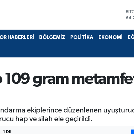
BIT
64.
DO
47,
EU
OR HABERLERİ
BÖLGEMİZ
POLİTİKA
EKONOMİ
EĞ
55,
STE
64,
GRA
651
BİS
lo 109 gram metamfe
13.
ndarma ekiplerince düzenlenen uyuşturuc
u hap ve silah ele geçirildi.
1 DK