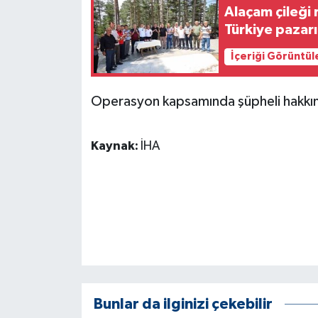
KÜLTÜR SANAT
Alaçam çileği 
Türkiye pazarı
MAGAZİN
İçeriği Görüntül
Otomobil
Operasyon kapsamında şüpheli hakkında
POLİTİKA
Kaynak:
İHA
Sağlık
SİYASET
SPOR HABERLERİ
TEKNOLOJİ
Turizm
Bunlar da ilginizi çekebilir