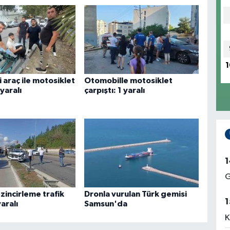
1
ri araç ile motosiklet
Otomobille motosiklet
 yaralı
çarpıştı: 1 yaralı
1
G
zincirleme trafik
Dronla vurulan Türk gemisi
1
yaralı
Samsun'da
K