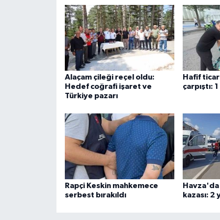
ÜLKE GÜNDEMİ
YAŞAM
YEREL
Alaçam çileği reçel oldu:
Hafif tica
Yerel Haberler
Hedef coğrafi işaret ve
çarpıştı: 1
Türkiye pazarı
Rapçi Keskin mahkemece
Havza'da 
serbest bırakıldı
kazası: 2 