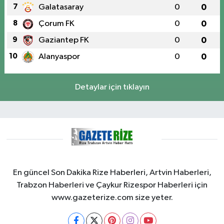
7
Galatasaray
0
0
8
Çorum FK
0
0
9
Gaziantep FK
0
0
10
Alanyaspor
0
0
Detaylar için tıklayın
En güncel Son Dakika Rize Haberleri, Artvin Haberleri,
Trabzon Haberleri ve Çaykur Rizespor Haberleri için
www.gazeterize.com size yeter.