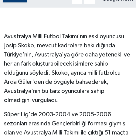
GENEL
GÜNDEM
Avustralya Milli Futbol Takımı'nın eski oyuncusu
Josip Skoko, mevcut kadrolara bakıldığında
Güvenlik
Türkiye'nin, Avustralya'ya göre daha yetenekli ve
HABERDE İNSAN
her an fark oluşturabilecek isimlere sahip
olduğunu söyledi. Skoko, ayrıca milli futbolcu
İNSAN
Arda Güler'den de övgüyle bahsederek,
Avustralya'nın bu tarz oyunculara sahip
İş Dünyası
olmadığını vurguladı.
Jandarma
Süper Lig'de 2003-2004 ve 2005-2006
Kadın
sezonları arasında Gençlerbirliği forması giymiş
olan ve Avustralya Milli Takımı ile çıktığı 51 maçta