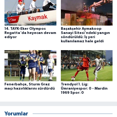
14. TAYK-Eker Olympos
Başakşehir Aymakoop
Regatta'da heyecan devam
Sanayi Sitesi'ndeki yangın
ediyor
söndürüldü: İş yeri
kullanılamaz hale geldi
Fenerbahçe, Sturm Graz
Trendyol 1. Lig:
maçı hazırlıklarını sürdürdü
Ümraniyespor: 0 - Mardin
1969 Spor: 0
Yorumlar