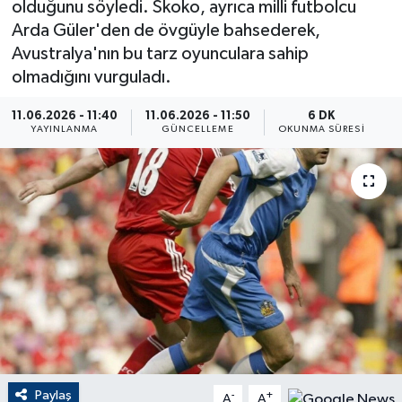
olduğunu söyledi. Skoko, ayrıca milli futbolcu
Arda Güler'den de övgüyle bahsederek,
ÇEVRE
Avustralya'nın bu tarz oyunculara sahip
olmadığını vurguladı.
Dış Haberler
11.06.2026 - 11:40
11.06.2026 - 11:50
6 DK
Dünya
YAYINLANMA
GÜNCELLEME
OKUNMA SÜRESI
EĞİTİM
EKONOMİ
English News
Finans
Flaş Haber
Paylaş
-
+
Gayrimenkul
A
A