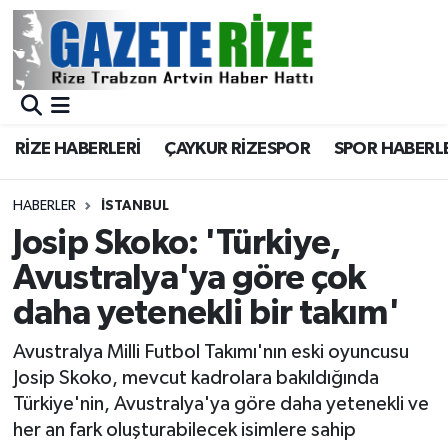
BÖLGEMİZ
Merkez Nöbetçi Eczaneler
SPOR
Merkez Hava Durumu
RİZE HABERLERİ
ÇAYKUR RİZESPOR
SPOR HABERL
Asayiş
Merkez Trafik Yoğunluk Haritası
HABERLER
İSTANBUL
Rize Jandarma Komutanlığı
Süper Lig Puan Durumu ve Fikstür
Josip Skoko: 'Türkiye,
Avustralya'ya göre çok
Bilim Teknoloji
Tüm Manşetler
daha yetenekli bir takım'
Bölge
Son Dakika Haberleri
Avustralya Milli Futbol Takımı'nın eski oyuncusu
Josip Skoko, mevcut kadrolara bakıldığında
Advertising news
Haber Arşivi
Türkiye'nin, Avustralya'ya göre daha yetenekli ve
her an fark oluşturabilecek isimlere sahip
Canlı Maç