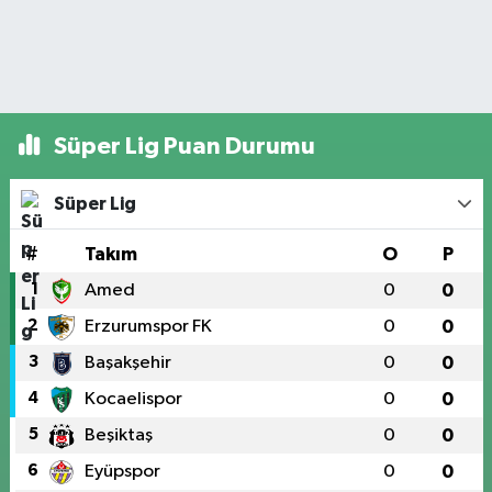
Süper Lig Puan Durumu
Süper Lig
#
Takım
O
P
1
Amed
0
0
2
Erzurumspor FK
0
0
3
Başakşehir
0
0
4
Kocaelispor
0
0
5
Beşiktaş
0
0
6
Eyüpspor
0
0