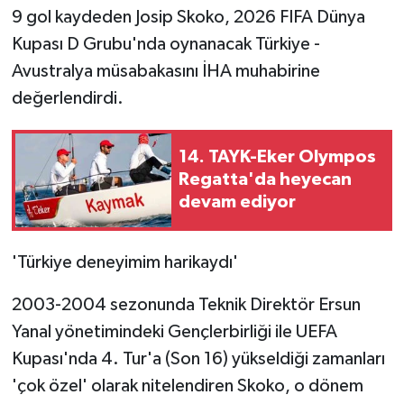
KÜLTÜR SANAT
9 gol kaydeden Josip Skoko, 2026 FIFA Dünya
Kupası D Grubu'nda oynanacak Türkiye -
MAGAZİN
Avustralya müsabakasını İHA muhabirine
değerlendirdi.
Otomobil
POLİTİKA
14. TAYK-Eker Olympos
Regatta'da heyecan
Sağlık
devam ediyor
SİYASET
'Türkiye deneyimim harikaydı'
SPOR HABERLERİ
2003-2004 sezonunda Teknik Direktör Ersun
TEKNOLOJİ
Yanal yönetimindeki Gençlerbirliği ile UEFA
Kupası'nda 4. Tur'a (Son 16) yükseldiği zamanları
Turizm
'çok özel' olarak nitelendiren Skoko, o dönem