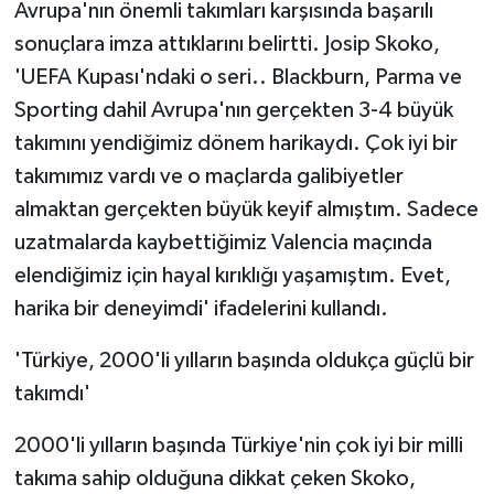
Avrupa'nın önemli takımları karşısında başarılı
ÜLKE GÜNDEMİ
sonuçlara imza attıklarını belirtti. Josip Skoko,
'UEFA Kupası'ndaki o seri.. Blackburn, Parma ve
YAŞAM
Sporting dahil Avrupa'nın gerçekten 3-4 büyük
YEREL
takımını yendiğimiz dönem harikaydı. Çok iyi bir
takımımız vardı ve o maçlarda galibiyetler
Yerel Haberler
almaktan gerçekten büyük keyif almıştım. Sadece
uzatmalarda kaybettiğimiz Valencia maçında
elendiğimiz için hayal kırıklığı yaşamıştım. Evet,
harika bir deneyimdi' ifadelerini kullandı.
'Türkiye, 2000'li yılların başında oldukça güçlü bir
takımdı'
2000'li yılların başında Türkiye'nin çok iyi bir milli
takıma sahip olduğuna dikkat çeken Skoko,