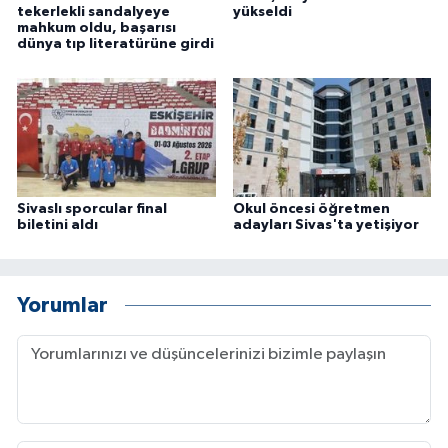
tekerlekli sandalyeye
yükseldi
mahkum oldu, başarısı
dünya tıp literatürüne girdi
Sivaslı sporcular final
Okul öncesi öğretmen
biletini aldı
adayları Sivas'ta yetişiyor
Yorumlar