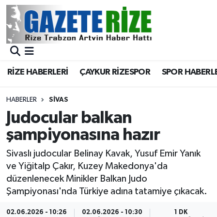
BÖLGEMİZ
Merkez Nöbetçi Eczaneler
SPOR
Merkez Hava Durumu
RİZE HABERLERİ
ÇAYKUR RİZESPOR
SPOR HABERL
Asayiş
Merkez Trafik Yoğunluk Haritası
HABERLER
SIVAS
Rize Jandarma Komutanlığı
Süper Lig Puan Durumu ve Fikstür
Judocular balkan
şampiyonasına hazır
Bilim Teknoloji
Tüm Manşetler
Sivaslı judocular Belinay Kavak, Yusuf Emir Yanık
Bölge
Son Dakika Haberleri
ve Yiğitalp Çakır, Kuzey Makedonya'da
düzenlenecek Minikler Balkan Judo
Advertising news
Haber Arşivi
Şampiyonası'nda Türkiye adına tatamiye çıkacak.
Canlı Maç
02.06.2026 - 10:26
02.06.2026 - 10:30
1 DK