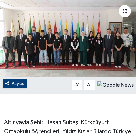
ÇEVRE
Dış Haberler
Dünya
EĞİTİM
EKONOMİ
Paylaş
-
+
A
A
English News
Finans
Flaş Haber
Altınyayla Şehit Hasan Subaşı Kürkçüyurt
Ortaokulu öğrencileri, Yıldız Kızlar Bilardo Türkiye
Gayrimenkul