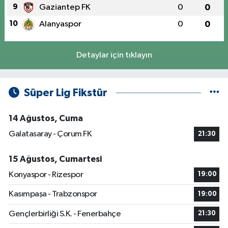
9
Gaziantep FK
0
0
10
Alanyaspor
0
0
Detaylar için tıklayın
Süper Lig Fikstür
14 Ağustos, Cuma
Galatasaray - Çorum FK
21:30
15 Ağustos, Cumartesi
Konyaspor - Rizespor
19:00
Kasımpaşa - Trabzonspor
19:00
Gençlerbirliği S.K. - Fenerbahçe
21:30