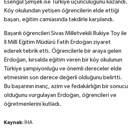
Esengül Şimşek ise Türkiye üçüncülüğünü kazandı.
KÜLTÜR SANAT
Köy okulundan yetişen öğrencilerin elde ettiği
MAGAZİN
başarı, eğitim camiasında takdirle karşılandı.
Otomobil
Başarılı öğrencileri Sivas Milletvekili Rukiye Toy ile
İl Millî Eğitim Müdürü Fatih Erdoğan ziyaret
POLİTİKA
ederek tebrik etti. Öğrencilerle bir araya gelen
Erdoğan, kırsalda eğitim veren bir köy okulunun
Sağlık
Türkiye şampiyonluğu ve önemli dereceler elde
etmesinin son derece değerli olduğunu belirtti.
SİYASET
Bu başarının inanç, azim ve fedakârlığın bir sonucu
SPOR HABERLERİ
olduğunu vurgulayan Erdoğan, öğrencileri ve
öğretmenlerini kutladı.
TEKNOLOJİ
Turizm
Kaynak:
İHA