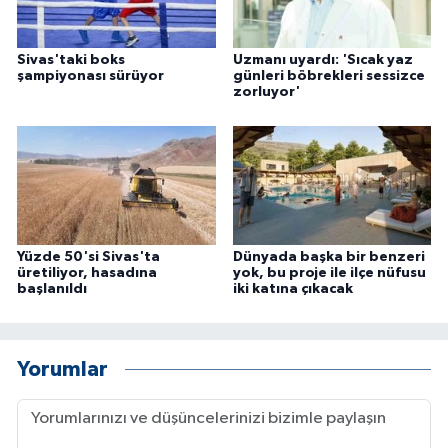
Sivas'taki boks
Uzmanı uyardı: 'Sıcak yaz
şampiyonası sürüyor
günleri böbrekleri sessizce
zorluyor'
Yüzde 50'si Sivas'ta
Dünyada başka bir benzeri
üretiliyor, hasadına
yok, bu proje ile ilçe nüfusu
başlanıldı
iki katına çıkacak
Yorumlar