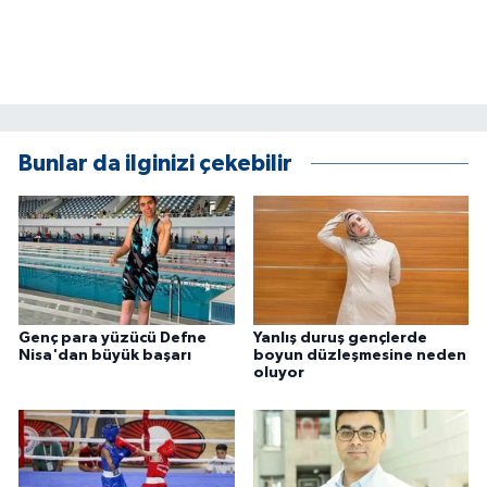
ÜLKE GÜNDEMİ
YAŞAM
YEREL
Bunlar da ilginizi çekebilir
Yerel Haberler
Genç para yüzücü Defne
Yanlış duruş gençlerde
Nisa'dan büyük başarı
boyun düzleşmesine neden
oluyor