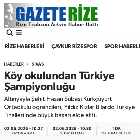
BÖLGEMİZ
Merkez Nöbetçi Eczaneler
SPOR
Merkez Hava Durumu
RİZE HABERLERİ
ÇAYKUR RİZESPOR
SPOR HABERL
Asayiş
Merkez Trafik Yoğunluk Haritası
HABERLER
SIVAS
Rize Jandarma Komutanlığı
Süper Lig Puan Durumu ve Fikstür
Köy okulundan Türkiye
Şampiyonluğu
Bilim Teknoloji
Tüm Manşetler
Altınyayla Şehit Hasan Subaşı Kürkçüyurt
Bölge
Son Dakika Haberleri
Ortaokulu öğrencileri, Yıldız Kızlar Bilardo Türkiye
Finalleri'nde büyük başarı elde etti.
Advertising news
Haber Arşivi
02.06.2026 - 10:27
02.06.2026 - 10:30
1 DK
YAYINLANMA
GÜNCELLEME
OKUNMA SÜRESI
Canlı Maç