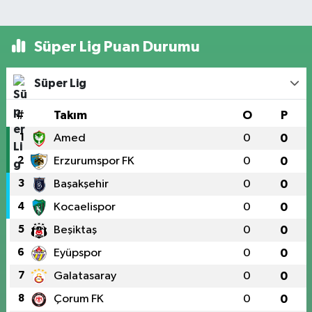
Süper Lig Puan Durumu
Süper Lig
#
Takım
O
P
1
Amed
0
0
2
Erzurumspor FK
0
0
3
Başakşehir
0
0
4
Kocaelispor
0
0
5
Beşiktaş
0
0
6
Eyüpspor
0
0
7
Galatasaray
0
0
8
Çorum FK
0
0