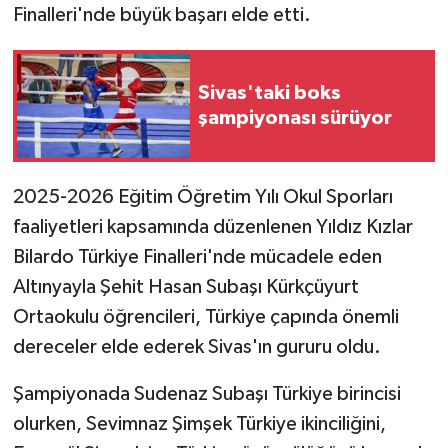
Finalleri'nde büyük başarı elde etti.
GENEL
Sivas'taki boks
GÜNDEM
şampiyonası sürüyor
Güvenlik
2025-2026 Eğitim Öğretim Yılı Okul Sporları
HABERDE İNSAN
faaliyetleri kapsamında düzenlenen Yıldız Kızlar
İNSAN
Bilardo Türkiye Finalleri'nde mücadele eden
Altınyayla Şehit Hasan Subaşı Kürkçüyurt
İş Dünyası
Ortaokulu öğrencileri, Türkiye çapında önemli
dereceler elde ederek Sivas'ın gururu oldu.
Jandarma
Şampiyonada Sudenaz Subaşı Türkiye birincisi
Kadın
olurken, Sevimnaz Şimşek Türkiye ikinciliğini,