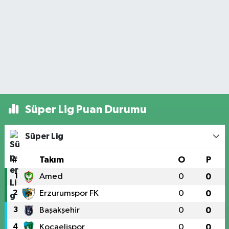
Süper Lig Puan Durumu
Süper Lig
#
Takım
O
P
1
Amed
0
0
2
Erzurumspor FK
0
0
3
Başakşehir
0
0
4
Kocaelispor
0
0