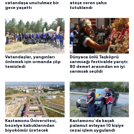
vatandaşa unutulmaz bir
ateşe veren şahıs
gece yaşattı
tutuklandı
Vatandaşlar, yangınları
Dünyaca ünlü Taşköprü
önlemek için ormanda çöp
sarımsağı festivalde yarıştı:
temizledi
80 demet arasından en iyi
sarımsak seçildi
Kastamonu Üniversitesi,
Kastamonu'da kaçak
bezelye kabuklarından
palamut avlayan 10 kişiye
biyokömür üretecek
cezai işlem uygulandı