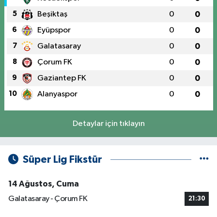
5
Beşiktaş
0
0
6
Eyüpspor
0
0
7
Galatasaray
0
0
8
Çorum FK
0
0
9
Gaziantep FK
0
0
10
Alanyaspor
0
0
Detaylar için tıklayın
Süper Lig Fikstür
14 Ağustos, Cuma
Galatasaray - Çorum FK
21:30