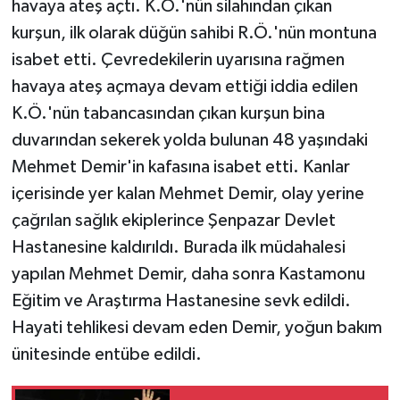
havaya ateş açtı. K.Ö.'nün silahından çıkan
KÜLTÜR SANAT
kurşun, ilk olarak düğün sahibi R.Ö.'nün montuna
MAGAZİN
isabet etti. Çevredekilerin uyarısına rağmen
havaya ateş açmaya devam ettiği iddia edilen
Otomobil
K.Ö.'nün tabancasından çıkan kurşun bina
duvarından sekerek yolda bulunan 48 yaşındaki
POLİTİKA
Mehmet Demir'in kafasına isabet etti. Kanlar
Sağlık
içerisinde yer kalan Mehmet Demir, olay yerine
çağrılan sağlık ekiplerince Şenpazar Devlet
SİYASET
Hastanesine kaldırıldı. Burada ilk müdahalesi
yapılan Mehmet Demir, daha sonra Kastamonu
SPOR HABERLERİ
Eğitim ve Araştırma Hastanesine sevk edildi.
TEKNOLOJİ
Hayati tehlikesi devam eden Demir, yoğun bakım
ünitesinde entübe edildi.
Turizm