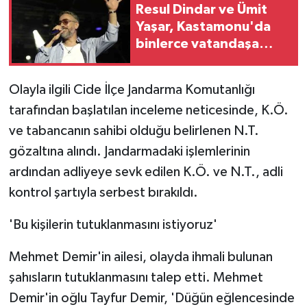
Resul Dindar ve Ümit
ÜLKE GÜNDEMİ
Yaşar, Kastamonu'da
binlerce vatandaşa
YAŞAM
unutulmaz bir gece
yaşattı
YEREL
Olayla ilgili Cide İlçe Jandarma Komutanlığı
tarafından başlatılan inceleme neticesinde, K.Ö.
Yerel Haberler
ve tabancanın sahibi olduğu belirlenen N.T.
gözaltına alındı. Jandarmadaki işlemlerinin
ardından adliyeye sevk edilen K.Ö. ve N.T., adli
kontrol şartıyla serbest bırakıldı.
'Bu kişilerin tutuklanmasını istiyoruz'
Mehmet Demir'in ailesi, olayda ihmali bulunan
şahısların tutuklanmasını talep etti. Mehmet
Demir'in oğlu Tayfur Demir, 'Düğün eğlencesinde