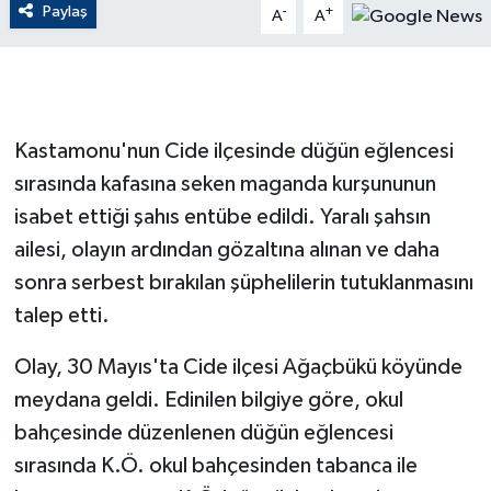
Paylaş
-
+
A
A
GENEL
GÜNDEM
Kastamonu'nun Cide ilçesinde düğün eğlencesi
Güvenlik
sırasında kafasına seken maganda kurşununun
isabet ettiği şahıs entübe edildi. Yaralı şahsın
HABERDE İNSAN
ailesi, olayın ardından gözaltına alınan ve daha
İNSAN
sonra serbest bırakılan şüphelilerin tutuklanmasını
talep etti.
İş Dünyası
Olay, 30 Mayıs'ta Cide ilçesi Ağaçbükü köyünde
Jandarma
meydana geldi. Edinilen bilgiye göre, okul
bahçesinde düzenlenen düğün eğlencesi
Kadın
sırasında K.Ö. okul bahçesinden tabanca ile