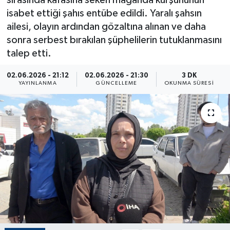
sırasında kafasına seken maganda kurşununun
isabet ettiği şahıs entübe edildi. Yaralı şahsın
ÇEVRE
ailesi, olayın ardından gözaltına alınan ve daha
sonra serbest bırakılan şüphelilerin tutuklanmasını
Dış Haberler
talep etti.
Dünya
02.06.2026 - 21:12
02.06.2026 - 21:30
3 DK
YAYINLANMA
GÜNCELLEME
OKUNMA SÜRESI
EĞİTİM
EKONOMİ
English News
Finans
Flaş Haber
Gayrimenkul