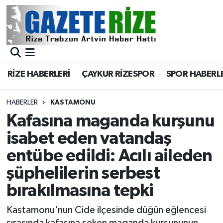
BÖLGEMİZ
Merkez Nöbetçi Eczaneler
SPOR
Merkez Hava Durumu
RİZE HABERLERİ
ÇAYKUR RİZESPOR
SPOR HABERL
Asayiş
Merkez Trafik Yoğunluk Haritası
HABERLER
KASTAMONU
Rize Jandarma Komutanlığı
Süper Lig Puan Durumu ve Fikstür
Kafasına maganda kurşunu
isabet eden vatandaş
Bilim Teknoloji
Tüm Manşetler
entübe edildi: Acılı aileden
Bölge
Son Dakika Haberleri
şüphelilerin serbest
bırakılmasına tepki
Advertising news
Haber Arşivi
Kastamonu'nun Cide ilçesinde düğün eğlencesi
Canlı Maç