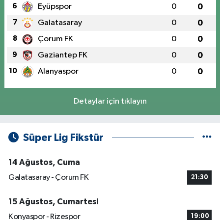
6
Eyüpspor
0
0
7
Galatasaray
0
0
8
Çorum FK
0
0
9
Gaziantep FK
0
0
10
Alanyaspor
0
0
Detaylar için tıklayın
Süper Lig Fikstür
14 Ağustos, Cuma
Galatasaray - Çorum FK
21:30
15 Ağustos, Cumartesi
Konyaspor - Rizespor
19:00