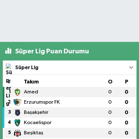
Süper Lig Puan Durumu
Süper Lig
#
Takım
O
P
1
Amed
0
0
2
Erzurumspor FK
0
0
3
Başakşehir
0
0
4
Kocaelispor
0
0
5
Beşiktaş
0
0