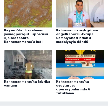
ÜLKE GÜNDEMİ
YAŞAM
YEREL
Kayseri'den havalanan
Kahramanmaraşlı görme
yamaç paraşütü sporcusu
engelli sporcu Avrupa
5,5 saat sonra
Şampiyonası'ndan 4
Yerel Haberler
Kahramanmaraş'a indi
madalyayla döndü
Kahramanmaraş'ta fabrika
Kahramanmaraş'ta
yangını
uyuşturucu
operasyonlarında 6
tutuklama