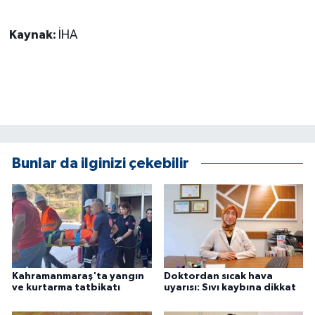
KÜLTÜR SANAT
Kaynak:
İHA
MAGAZİN
Otomobil
POLİTİKA
Sağlık
Bunlar da ilginizi çekebilir
SİYASET
SPOR HABERLERİ
TEKNOLOJİ
Kahramanmaraş'ta yangın
Doktordan sıcak hava
ve kurtarma tatbikatı
uyarısı: Sıvı kaybına dikkat
Turizm