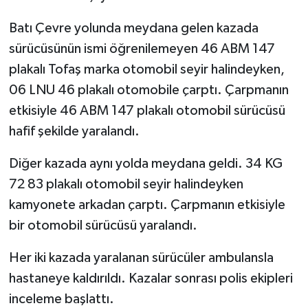
Batı Çevre yolunda meydana gelen kazada
GENEL
sürücüsünün ismi öğrenilemeyen 46 ABM 147
GÜNDEM
plakalı Tofaş marka otomobil seyir halindeyken,
06 LNU 46 plakalı otomobile çarptı. Çarpmanın
Güvenlik
etkisiyle 46 ABM 147 plakalı otomobil sürücüsü
hafif şekilde yaralandı.
HABERDE İNSAN
Diğer kazada aynı yolda meydana geldi. 34 KG
İNSAN
72 83 plakalı otomobil seyir halindeyken
kamyonete arkadan çarptı. Çarpmanın etkisiyle
İş Dünyası
bir otomobil sürücüsü yaralandı.
Jandarma
Her iki kazada yaralanan sürücüler ambulansla
hastaneye kaldırıldı. Kazalar sonrası polis ekipleri
Kadın
inceleme başlattı.