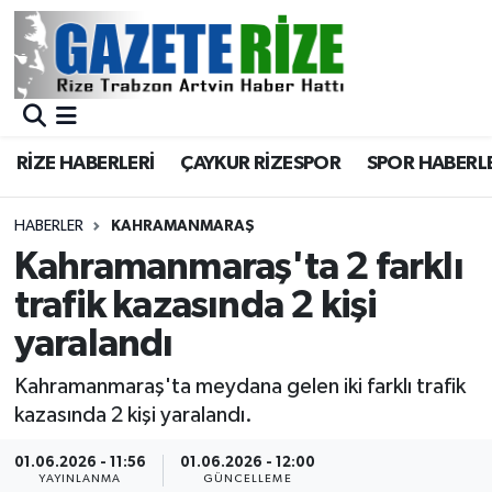
BÖLGEMİZ
Merkez Nöbetçi Eczaneler
SPOR
Merkez Hava Durumu
RİZE HABERLERİ
ÇAYKUR RİZESPOR
SPOR HABERL
Asayiş
Merkez Trafik Yoğunluk Haritası
HABERLER
KAHRAMANMARAŞ
Rize Jandarma Komutanlığı
Süper Lig Puan Durumu ve Fikstür
Kahramanmaraş'ta 2 farklı
trafik kazasında 2 kişi
Bilim Teknoloji
Tüm Manşetler
yaralandı
Bölge
Son Dakika Haberleri
Kahramanmaraş'ta meydana gelen iki farklı trafik
kazasında 2 kişi yaralandı.
Advertising news
Haber Arşivi
01.06.2026 - 11:56
01.06.2026 - 12:00
Canlı Maç
YAYINLANMA
GÜNCELLEME