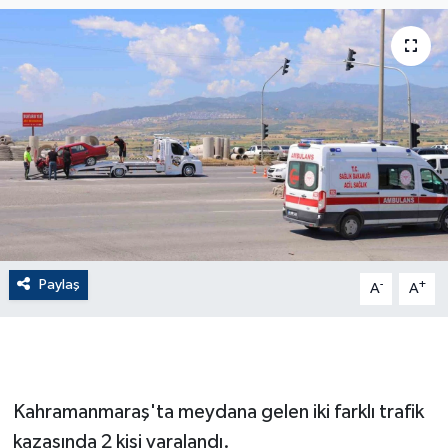
ÇEVRE
Dış Haberler
Dünya
EĞİTİM
EKONOMİ
Paylaş
-
+
A
A
English News
Finans
Flaş Haber
Kahramanmaraş'ta meydana gelen iki farklı trafik
kazasında 2 kişi yaralandı.
Gayrimenkul