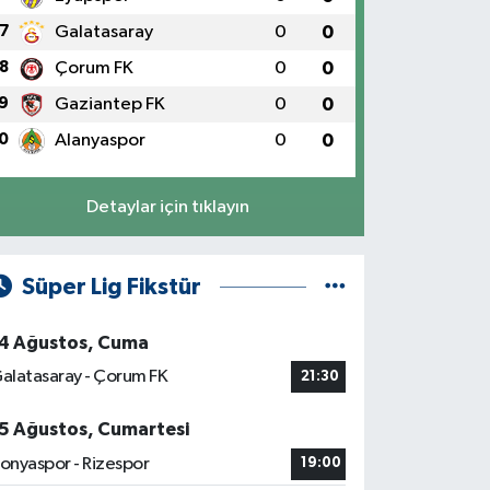
7
Galatasaray
0
0
8
Çorum FK
0
0
9
Gaziantep FK
0
0
0
Alanyaspor
0
0
Detaylar için tıklayın
Süper Lig Fikstür
4 Ağustos, Cuma
alatasaray - Çorum FK
21:30
5 Ağustos, Cumartesi
onyaspor - Rizespor
19:00