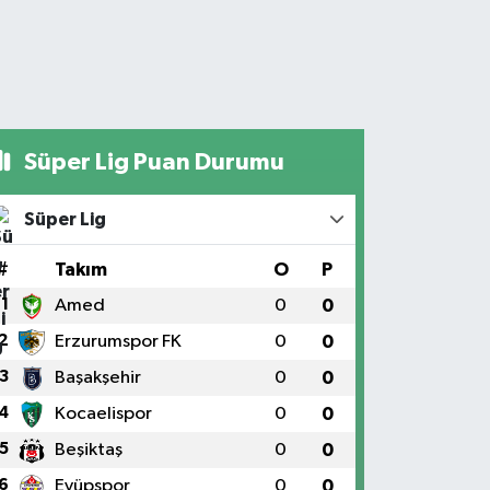
Süper Lig Puan Durumu
Süper Lig
#
Takım
O
P
1
Amed
0
0
2
Erzurumspor FK
0
0
3
Başakşehir
0
0
4
Kocaelispor
0
0
5
Beşiktaş
0
0
6
Eyüpspor
0
0