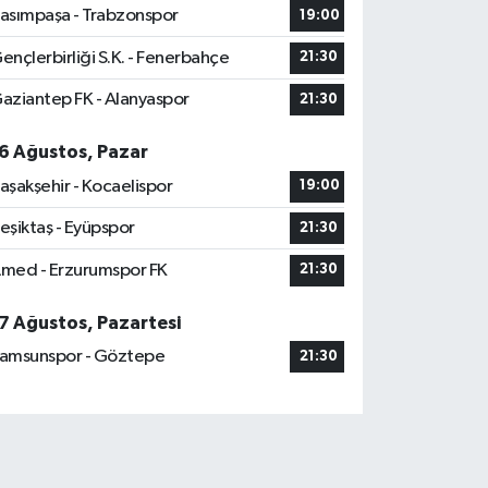
asımpaşa - Trabzonspor
19:00
ençlerbirliği S.K. - Fenerbahçe
21:30
aziantep FK - Alanyaspor
21:30
6 Ağustos, Pazar
aşakşehir - Kocaelispor
19:00
eşiktaş - Eyüpspor
21:30
med - Erzurumspor FK
21:30
7 Ağustos, Pazartesi
amsunspor - Göztepe
21:30