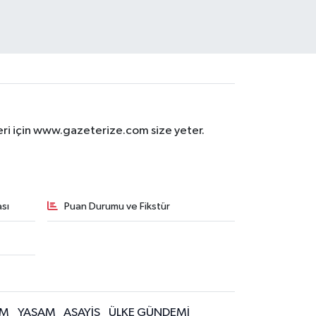
eri için www.gazeterize.com size yeter.
sı
Puan Durumu ve Fikstür
İM
YAŞAM
ASAYİŞ
ÜLKE GÜNDEMİ