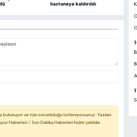
dü
hastaneye kaldırıldı
K
G
G
1
B
B
A
1
S
ş bulunuyor ve tüm sorumluluğu üstleniyorsunuz. Yazılan
or Haberleri / Son Dakika Haberleri hiçbir şekilde