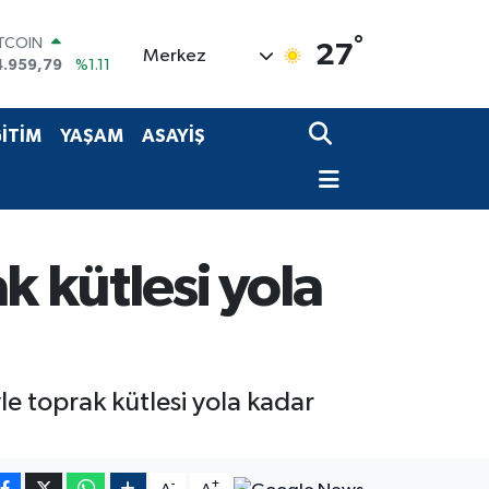
ITCOIN
4.959,79
%1.11
°
27
Merkez
OLAR
7,7436
%0.18
URO
5,2510
%0.32
İTİM
YAŞAM
ASAYİŞ
TERLİN
4,4811
%0.38
RAM ALTIN
660.55
%0.03
İST100
3.779
%-14
k kütlesi yola
 toprak kütlesi yola kadar
-
+