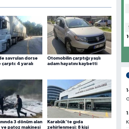
1
ide savrulan dorse
Otomobilin çarptığı yaşlı
çarptı: 4 yaralı
adam hayatını kaybetti
1
G
1
ınında 3 dönüm alan
Karabük'te gıda
K
r ve patoz makinesi
zehirlenmesi: 8 kişi