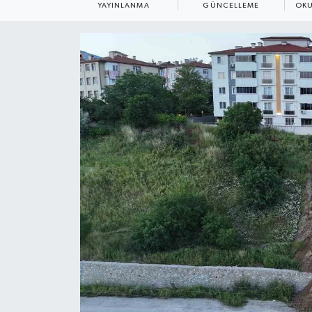
YAYINLANMA
GÜNCELLEME
OKU
ÇEVRE
Dış Haberler
Dünya
EĞİTİM
EKONOMİ
English News
Finans
Flaş Haber
Gayrimenkul