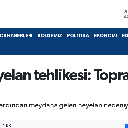
B
6
D
4
E
5
OR HABERLERİ
BÖLGEMİZ
POLİTİKA
EKONOMİ
EĞ
S
6
G
6
B
1
lan tehlikesi: Topra
 ardından meydana gelen heyelan nedeniyle
1 DK