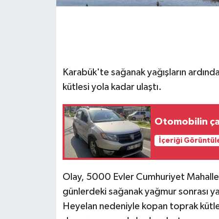
GENEL
GÜNDEM
Karabük'te sağanak yağışların ardın
Güvenlik
kütlesi yola kadar ulaştı.
HABERDE İNSAN
Otomobilin ça
İNSAN
İçeriği Görüntül
İş Dünyası
Jandarma
Olay, 5000 Evler Cumhuriyet Mahalle
günlerdeki sağanak yağmur sonrası y
Kadın
Heyelan nedeniyle kopan toprak kütles