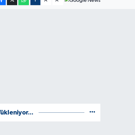
A
A
ükleniyor...