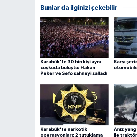
ÜLKE GÜNDEMİ
Bunlar da ilginizi çekebilir
YAŞAM
YEREL
Yerel Haberler
Karabük'te 30 bin kişi aynı
Karşı şer
coşkuda buluştu: Hakan
otomobile 
Peker ve Sefo sahneyi salladı
Karabük'te narkotik
Anız yang
operasyonları: 2 tutuklama
ile traktö