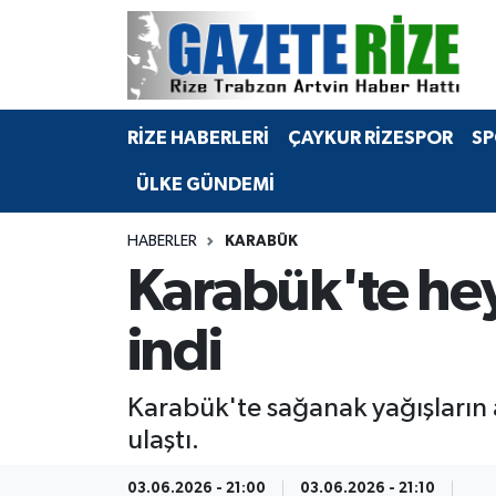
BÖLGEMİZ
Merkez Nöbetçi Eczaneler
RİZE HABERLERİ
ÇAYKUR RİZESPOR
SP
SPOR
Merkez Hava Durumu
ÜLKE GÜNDEMİ
Asayiş
Merkez Trafik Yoğunluk Haritası
HABERLER
KARABÜK
Rize Jandarma Komutanlığı
Süper Lig Puan Durumu ve Fikstür
Karabük'te heye
Bilim Teknoloji
Tüm Manşetler
indi
Bölge
Son Dakika Haberleri
Karabük'te sağanak yağışların
Advertising news
Haber Arşivi
ulaştı.
Canlı Maç
03.06.2026 - 21:00
03.06.2026 - 21:10