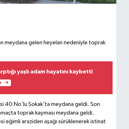
dan meydana gelen heyelan nedeniyle toprak
rptığı yaşlı adam hayatını kaybetti
e
si 40 No'lu Sokak'ta meydana geldi. Son
amaçta toprak kayması meydana geldi.
i eğimli araziden aşağı sürüklenerek istinat