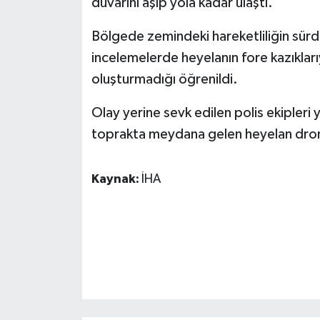
duvarını aşıp yola kadar ulaştı.
KÜLTÜR SANAT
Bölgede zemindeki hareketliliğin sürd
MAGAZİN
incelemelerde heyelanın fore kazıklarıyl
Otomobil
oluşturmadığı öğrenildi.
Olay yerine sevk edilen polis ekipleri
POLİTİKA
toprakta meydana gelen heyelan dron 
Sağlık
Kaynak:
İHA
SİYASET
SPOR HABERLERİ
TEKNOLOJİ
Turizm